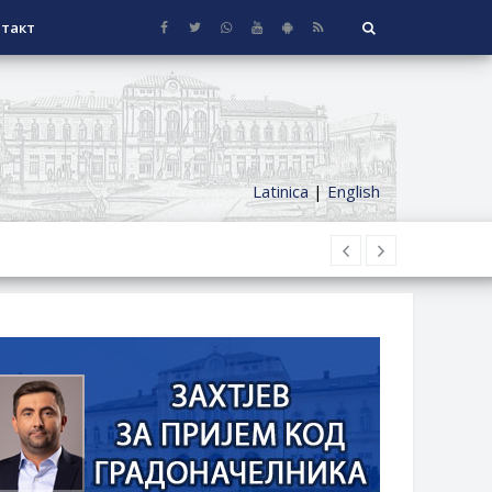
такт
Latinica
|
English
НАГРАДЕ
СЕОСКЕ КУЋЕ СА ОКУЋНИЦОМ НА
НИ БОРАЧКИ ДОДАТАК ЗА