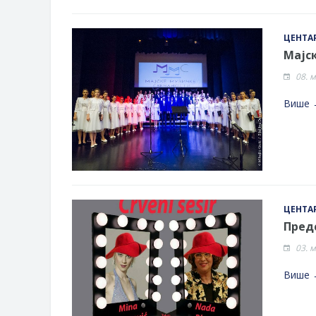
ЦЕНТАР
Мајск
08. 
Више 
ЦЕНТАР
Пред
03. 
Више 