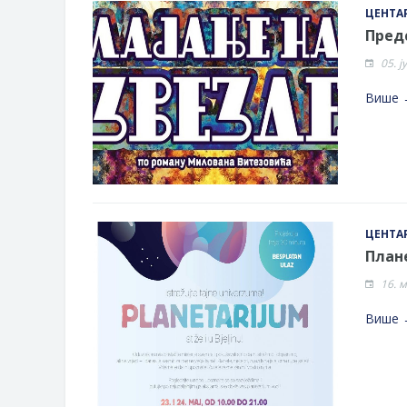
ЦЕНТАР
Предс
05. ј
Више 
ЦЕНТАР
Плане
16. 
Више 