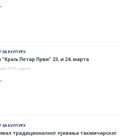
→
 ЗА КУЛТУРУ
"Краљ Петар Први" 23. и 24. марта
март 2019. године
→
 ЗА КУЛТУРУ
ивал традиционалног пјевања такмичарског