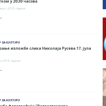
ком у 20:30 часова
гориво доступни од 13. марта до 15. новембра
август 2019. године
КАРТИЦЕ
 6. и 7. августа
→
ера Ујић
 ЗА КУЛТУРУ
ање изложбе слика Николаја Русева 17. јула
ул 2019. године
→
 ЗА КУЛТУРУ
жба фотографија "Ретроспектива