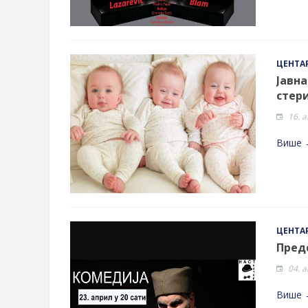
ЦЕНТАР
Јавн
стер
16. 
Више 
ЦЕНТАР
Предс
04. 
Више 