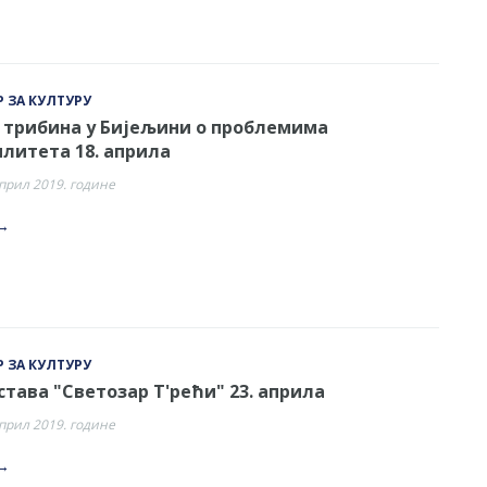
 ЗА КУЛТУРУ
а трибина у Бијељини о проблемима
илитета 18. априла
април 2019. године
→
 ЗА КУЛТУРУ
тава "Светозар Т'рећи" 23. априла
април 2019. године
→