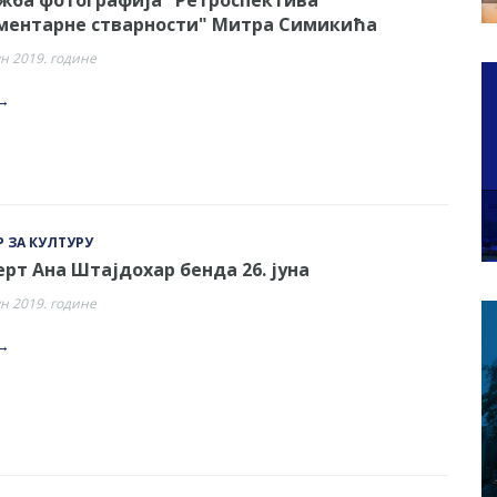
ментарне стварности" Митра Симикића
ун 2019. године
→
 ЗА КУЛТУРУ
рт Ана Штајдохар бенда 26. јуна
ун 2019. године
→