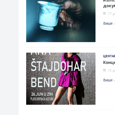
доку
17. ј
Више 
ЦЕНТАР
Конце
12. ј
Више 