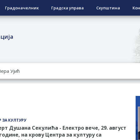
Градоначелник
Градска управа
Скупштина
Кон
ација
РОПИСНОГ ОДЛАГАЊА ОТПАДА УЗ ДОДЈЕЛУ ФИНАНСИЈСКЕ 
ЕСПОВРАТНИХ СРЕДСТАВА ЗА СУФИНАНСИРАЊЕ КУПОВИНЕ 
А 2026. ГОДИНУ
Ненад Нукић
НДИДАТА КОЈИ СУ ОСТВАРИЛИ ПРАВО НА ГРАДСКИ МЈЕСЕЧ
РЕПУБЛИКЕ СРПСКЕ У СТАЊУ
 ЗА КУЛТУРУ
рт Душана Секулића - Електро вече, 29. август
 године, на крову Центра за културу са
овчану помоћ за набавку школског прибора основцима