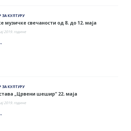
 ЗА КУЛТУРУ
е музичке свечаности од 8. до 12. маја
мај 2019. године
→
 ЗА КУЛТУРУ
става „Црвени шешир“ 22. маја
мај 2019. године
→