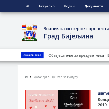
Актуелно
Водич
Документи
Званична интернет презент
Град Бијељина
ЈАВНИ ПОЗИВ ЗА ПРИЈАВУ НЕП
ОБАВЈЕШТЕЊА
ЈАВНИ КОНКУРС ЗА ДОДЈЕЛУ Б
ТЕРИТОРИЈИ ГРАДА БИЈЕЉИНА З
Обавјештење за предузетника - 
Догађаји
Центар за културу
ПРЕЛИМИНАРНA РАНГ ЛИСТA КА
ДЕМОБИЛИСАНЕ БОРЦЕ ВОЈСКЕ 
СОЦИЈАЛНЕ ПОТРЕБЕ
ЦЕНТАР
Kонце
2019.
Oд 27. јула пријем захтјева за н