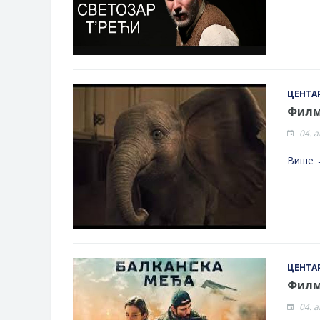
ЦЕНТАР
Филм 
04. 
Више 
ЦЕНТАР
Филм"
04. 