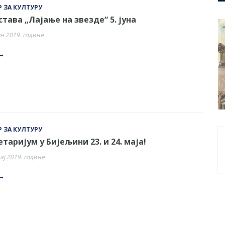
 ЗА КУЛТУРУ
тава „Лајање на звезде“ 5. јуна
ун 2019. године
→
 ЗА КУЛТУРУ
таријум у Бијељини 23. и 24. маја!
мај 2019. године
→