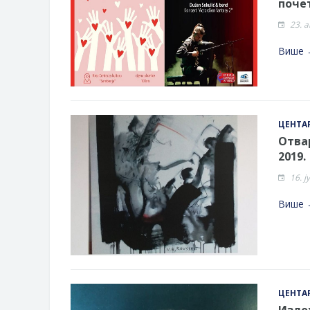
почет
Обрасци захтјева за регресирано 
23. 
Захтјев за издавање ПОНОСНЕ 
Обавјештење о забрани саобраћаја
Више 
Обавјештење за предузетника - В
ЦЕНТАР
Отвар
2019.
16. ј
Више 
ЦЕНТАР
Изло