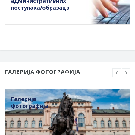
административних
поступака/образаца
ГАЛЕРИЈА ФОТОГРАФИЈА
Галерија
фотографија