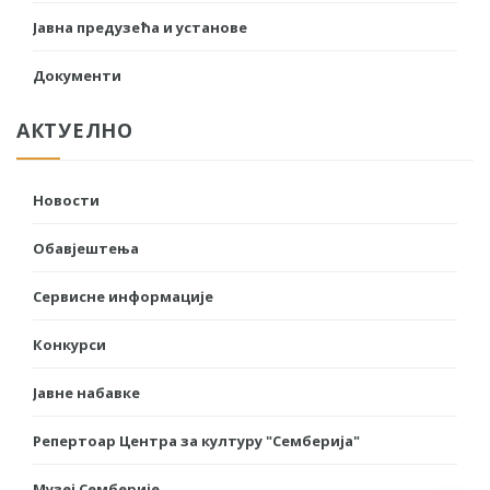
Јавна предузећа и установе
Документи
АКТУЕЛНО
Новости
Обавјештења
Сервисне информације
Конкурси
Јавне набавке
Репертоар Центра за културу "Семберија"
Музеј Семберије