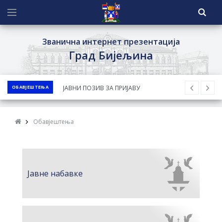
Званична интернет презентација
Град Бијељина
ЈАВНИ ПОЗИВ ЗА ПРИЈАВУ
ОБАВЈЕШТЕЊА
НЕПРОПИСНОГ ОДЛАГАЊА ОТПАДА УЗ
ДОДЈЕЛУ ФИНАНСИЈСКЕ НАГРАДЕ
ЈАВНИ КОНКУРС ЗА ДОДЈЕЛУ
Обавјештења
БЕСПОВРАТНИХ СРЕДСТАВА ЗА
СУФИНАНСИРАЊЕ КУПОВИНЕ СЕОСКЕ
КУЋЕ СА ОКУЋНИЦОМ НА ТЕРИТОРИЈИ
Јавне набавке
ГРАДА БИЈЕЉИНА ЗА 2026. ГОДИНУ
Обавјештење за предузетника - Ненад
Нукић
ПРЕЛИМИНАРНA РАНГ ЛИСТA