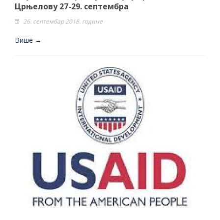
Црњелову 27-29. септембра
26. септембар 2018. године
Више →