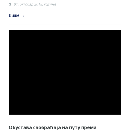
01. октобар 2018. године
Више →
Обустава саобраћаја на путу према