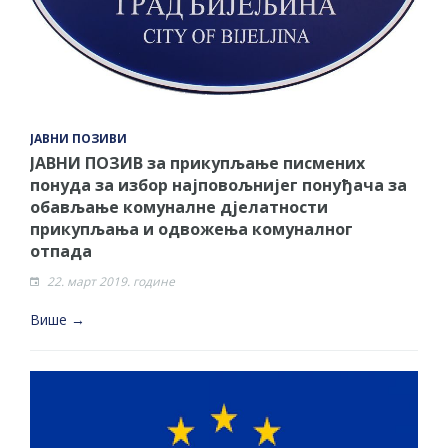
ЈАВНИ ПОЗИВИ
ЈАВНИ ПОЗИВ за прикупљање писмених
понуда за избор најповољнијег понуђача за
обављање комуналне дјелатности
прикупљања и одвожења комуналног
отпада
22. март 2019. године
Више →