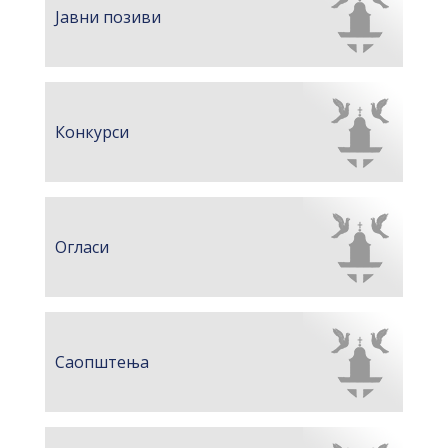
КАНДИДАТА КОЈИ СУ ОСТВАРИЛИ ПРАВО
Јавни позиви
НА ГРАДСКИ МЈЕСЕЧНИ БОРАЧКИ
ДОДАТАК ЗА ДЕМОБИЛИСАНЕ БОРЦЕ
ВОЈСКЕ РЕПУБЛИКЕ СРПСКЕ У СТАЊУ
СОЦИЈАЛНЕ ПОТРЕБЕ
Конкурси
Обрасци захтјева за регресирано
гориво доступни од 13. марта до 15.
новембра
Огласи
Захтјев за издавање ПОНОСНЕ КАРТИЦЕ
Обавјештење о забрани саобраћаја 6. и
7. августа
Обавјештење за предузетника - Вера
Саопштења
Ујић