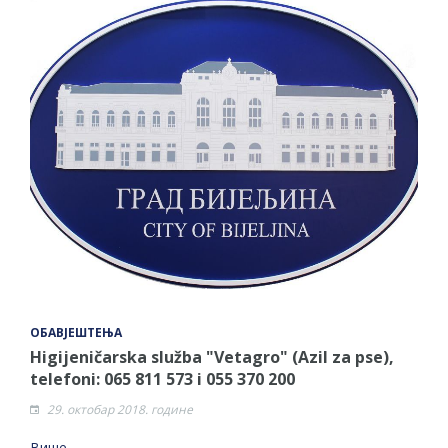
ОБАВЈЕШТЕЊА
Higijeničarska služba "Vetagro" (Azil za pse),
telefoni: 065 811 573 i 055 370 200
29. октобар 2018. године
Више →