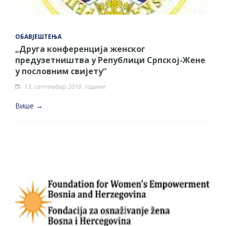
ОБАВЈЕШТЕЊА
„Друга конференција женског
предузетништва у Републици Српској-Жене
у пословним свијету“
13. септембар 2018. године
Више →