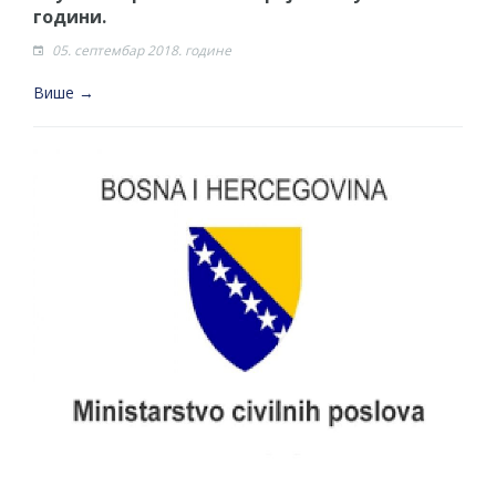
години.
05. септембар 2018. године
Више →