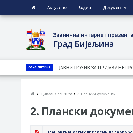
Актуелно
Водич
Документи
Званична интернет презент
Град Бијељина
ЈАВНИ КОНКУРС ЗА ДОДЈЕЛУ Б
ОБАВЈЕШТЕЊА
ТЕРИТОРИЈИ ГРАДА БИЈЕЉИНА З
Обавјештење за предузетника - 
ПРЕЛИМИНАРНA РАНГ ЛИСТA КА
Цивилна заштита
2. Плански документи
ДЕМОБИЛИСАНЕ БОРЦЕ ВОЈСКЕ 
СОЦИЈАЛНЕ ПОТРЕБЕ
2. Плански докуме
Обрасци захтјева за регресирано 
Захтјев за издавање ПОНОСНЕ 
План активности у припреми ис провође