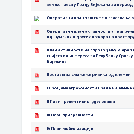
Обавјештење за предузетника - В
земљотреса у Граду Бијељина за период 2
ЈАВНИ ПОЗИВ ЗА ПРИЈАВУ НЕП
Оперативни план заштите и спасавања од
Оперативни план активности у припреми
од шумских и других пожара на простору
План активности на спровођењу мјера з
снијега од интереса за Републику Српску 
Бијељина
Програм за смањење ризика од елемента
I Процјена угрожености Града Бијељина
II План превентивног дјеловања
III План приправности
IV План мобилизације