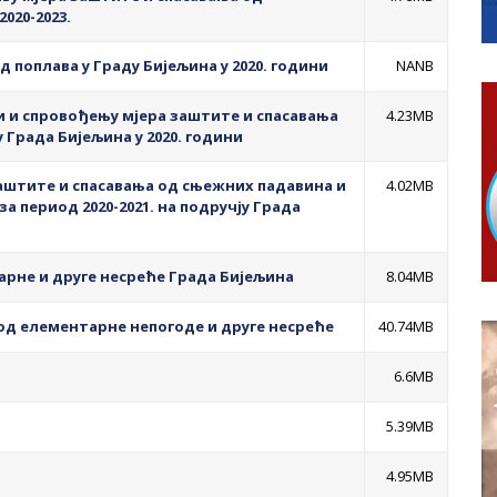
ера Ујић
020-2023.
РОПИСНОГ ОДЛАГАЊА ОТПАДА УЗ ДОДЈЕЛУ ФИНАНСИЈСКЕ 
 поплава у Граду Бијељина у 2020. години
NANB
 и спровођењу мјера заштите и спасавања
4.23MB
 Града Бијељина у 2020. години
аштите и спасавања од сњежних падавина и
4.02MB
за период 2020-2021. на подручју Града
рне и друге несреће Града Бијељина
8.04MB
 од елементарне непогоде и друге несреће
40.74MB
6.6MB
5.39MB
4.95MB