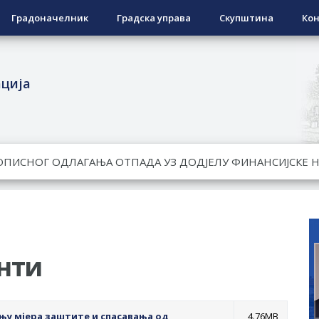
Градоначелник
Градска управа
Скупштина
Кон
ација
ЕСПОВРАТНИХ СРЕДСТАВА ЗА СУФИНАНСИРАЊЕ КУПОВИНЕ 
А 2026. ГОДИНУ
Ненад Нукић
НДИДАТА КОЈИ СУ ОСТВАРИЛИ ПРАВО НА ГРАДСКИ МЈЕСЕЧ
РЕПУБЛИКЕ СРПСКЕ У СТАЊУ
нти
гориво доступни од 13. марта до 15. новембра
КАРТИЦЕ
њу мјера заштите и спасавања од
4.76MB