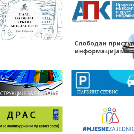
Слободан присту
информацијама