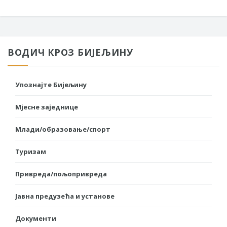
ВОДИЧ КРОЗ БИЈЕЉИНУ
Упознајте Бијељину
Мјесне заједнице
Млади/образовање/спорт
Туризам
Привреда/пољопривреда
Јавна предузећа и установе
Документи