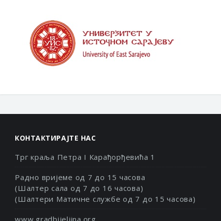
КОНТАКТИРАЈТЕ НАС
Трг краља Петра I Карађорђевића 1
Радно вријеме од 7 до 15 часова
(Шалтер сала од 7 до 16 часова)
(Шалтери Матичне службе од 7 до 15 часова)
www.gradbijeljina.org