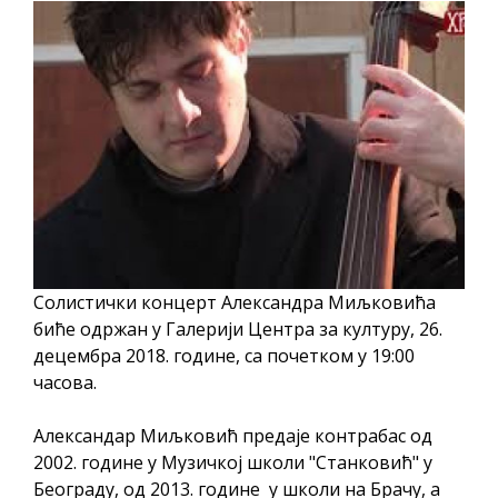
ПРЕЛИМИНАРНA РАНГ ЛИСТA
КАНДИДАТА КОЈИ СУ ОСТВАРИЛИ ПРАВО
НА ГРАДСКИ МЈЕСЕЧНИ БОРАЧКИ
ДОДАТАК ЗА ДЕМОБИЛИСАНЕ БОРЦЕ
ВОЈСКЕ РЕПУБЛИКЕ СРПСКЕ У СТАЊУ
СОЦИЈАЛНЕ ПОТРЕБЕ
Обрасци захтјева за регресирано
гориво доступни од 13. марта до 15.
новембра
Солистички концерт Александра Миљковића
Захтјев за издавање ПОНОСНЕ КАРТИЦЕ
биће одржан у Галерији Центра за културу, 26.
Обавјештење о забрани саобраћаја 6. и
децембра 2018. године, са почетком у 19:00
часова.
7. августа
Обавјештење за предузетника - Вера
Александар Миљковић предаје контрабас од
Ујић
2002. године у Музичкој школи "Станковић" у
Београду, од 2013. године у школи на Брачу, а