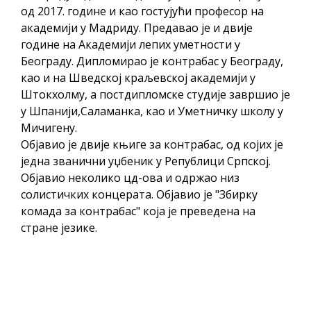
од 2017. године и као гостујући професор на
академији у Мадриду. Предавао је и двије
године на Академији лепих уметности у
Београду. Дипломирао је контрабас у Београду,
као и на Шведској краљевској академији у
Штокхолму, а постдипломске студије завршио је
у Шпанији,Саламанка, као и Уметничку школу у
Мичигену.
Објавио је двије књиге за контрабас, од којих је
једна званични уџбеник у Републици Српској.
Објавио неколико цд-ова и одржао низ
солистичких концерата. Објавио је "Збирку
комада за контрабас" која је преведена на
стране језике.