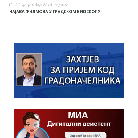
26. децембар 2018. године
НАЈАВА ФИЛМОВА У ГРАДСКОМ БИОСКОПУ
Р
о