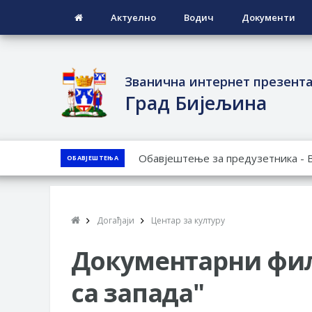
Актуелно
Водич
Документи
Званична интернет презент
Град Бијељина
ЈАВНИ ПОЗИВ ЗА ПРИЈАВУ НЕП
ОБАВЈЕШТЕЊА
ЈАВНИ КОНКУРС ЗА ДОДЈЕЛУ Б
ТЕРИТОРИЈИ ГРАДА БИЈЕЉИНА З
Обавјештење за предузетника - 
Догађаји
Центар за културу
ПРЕЛИМИНАРНA РАНГ ЛИСТA КА
ДЕМОБИЛИСАНЕ БОРЦЕ ВОЈСКЕ 
Документарни филм
СОЦИЈАЛНЕ ПОТРЕБЕ
са запада"
ЈАВНИ ПОЗИВ ЗА НАЈЉЕПШЕ У