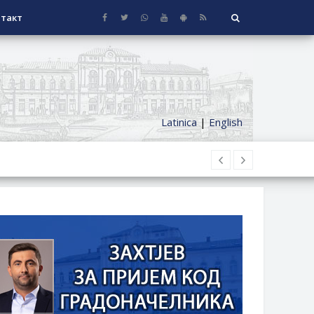
такт
Latinica
|
English
НАГРАДЕ
СЕОСКЕ КУЋЕ СА ОКУЋНИЦОМ НА
НИ БОРАЧКИ ДОДАТАК ЗА
ОРИШТЕ ЗАЈЕДНИЦА ЕТАЖНИХ