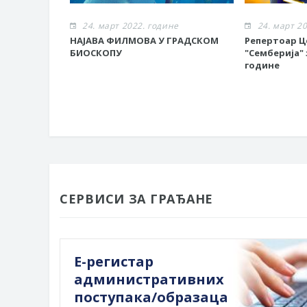
24. март 2022. године
24. март 2
НАЈАВА ФИЛМОВА У ГРАДСКОМ
Репертоар Ц
БИОСКОПУ
"Семберија" 
године
СЕРВИСИ ЗА ГРАЂАНЕ
Е-регистар
административних
поступака/образаца