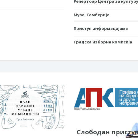
Репертоар Центра за културу
Музеј Семберије
Приступ информацијама
Градска изборна комисија
Слободан присту