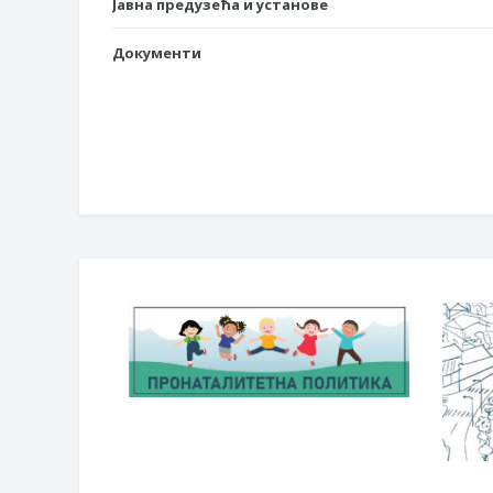
Јавна предузећа и установе
Документи