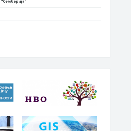
 "Семберија"
п