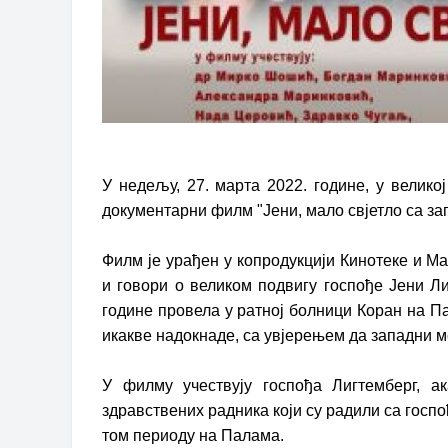
У недељу, 27. марта 2022. године, у велико
документарни филм "Јени, мало свјетло са запа
Филм је урађен у копродукцији Кинотеке и М
и говори о великом подвигу госпође Јени Ли
године провела у ратној болници Коран на 
икакве надокнаде, са увјерењем да западни ме
У филму учествују госпођа Лигтемберг, 
здравствених радника који су радили са госпо
том периоду на Палама.