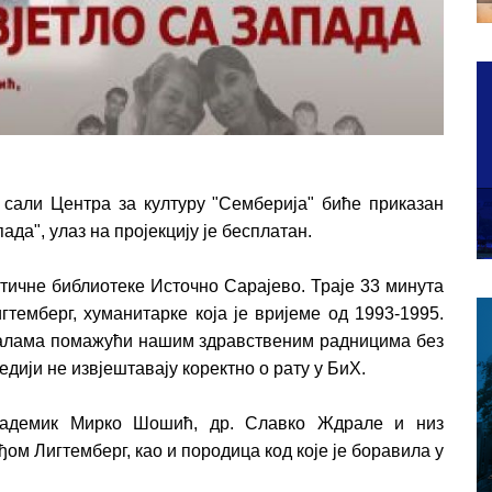
ј сали Центра за културу "Семберија" биће приказан
да", улаз на пројекцију је бесплатан.
атичне библиотеке Источно Сарајево. Траје 33 минута
гтемберг, хуманитарке која је вријеме од 1993-1995.
Палама помажући нашим здравственим радницима без
дији не извјештавају коректно о рату у БиХ.
академик Мирко Шошић, др. Славко Ждрале и низ
ђом Лигтемберг, као и породица код које је боравила у