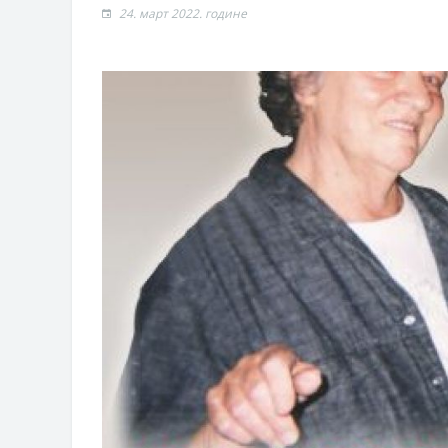
ВЛАСНИКА И ЈАВНИ ПРОСТОР У 
24. март 2022. године
Обавјештење за предузетника - Г
Oд 27. јула пријем захтјева за н
Обрасци захтјева за регресирано 
Захтјев за издавање ПОНОСНЕ 
Обавјештење о забрани саобраћаја
Обавјештење за предузетника - В