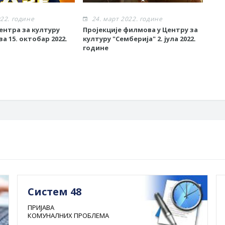
022. године
24. март 2022. године
2
ентра за културу
Пројекције филмова у Центру за
Рет
за 15. октобар 2022.
културу "Семберија" 2. јула 2022.
гра
године
Систем 48
ПРИЈАВА
КОМУНАЛНИХ ПРОБЛЕМА