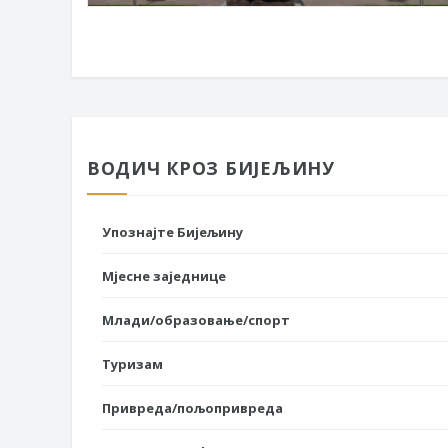
ВОДИЧ КРОЗ БИЈЕЉИНУ
Упознајте Бијељину
Мјесне заједнице
Млади/образовање/спорт
Туризам
Привреда/пољопривреда