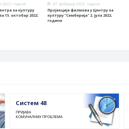
р 2022. године
07. фебруар 2022. године
0
ентра за културу
Пројекције филмова у Центру за
Рет
за 15. октобар 2022.
културу "Семберија" 2. јула 2022.
гра
године
Систем 48
ПРИЈАВА
КОМУНАЛНИХ ПРОБЛЕМА