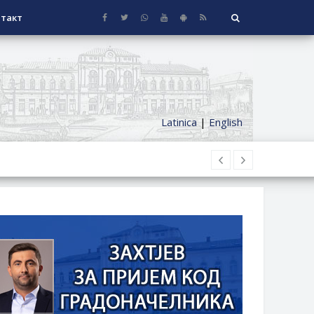
такт
Latinica
|
English
НАГРАДЕ
СЕОСКЕ КУЋЕ СА ОКУЋНИЦОМ НА
НИ БОРАЧКИ ДОДАТАК ЗА