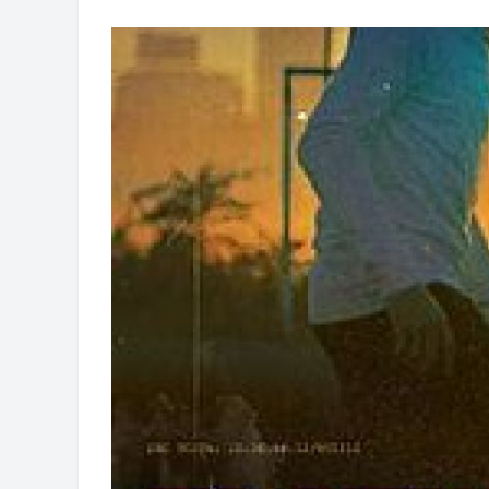
Обрасци захтјева за регресирано 
Захтјев за издавање ПОНОСНЕ 
Обавјештење о забрани саобраћаја
Обавјештење за предузетника - В