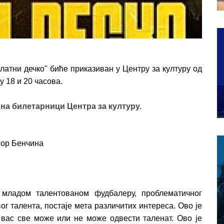
латни дечко" биће приказиван у Центру за културу од
у 18 и 20 часова.
 на билетарници Центра за културу.
гор Бенчина
 младом талентованом фудбалеру, проблематичног
ог талента, постаје мета различитих интереса. Ово је
 вас све може или не може одвести таленат. Ово је