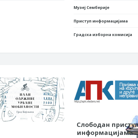
Музеј Семберије
Приступ информацијама
Градска изборна комисија
Слободан присту
информацијама