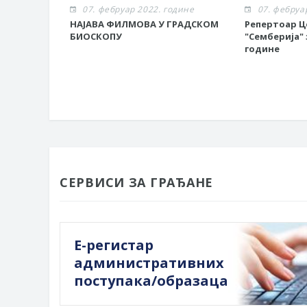
07. фебруар 2022. године
07. фебруа
НАЈАВА ФИЛМОВА У ГРАДСКОМ
Репертоар Ц
БИОСКОПУ
"Семберија" 
године
СЕРВИСИ ЗА ГРАЂАНЕ
Е-регистар
административних
поступака/образаца