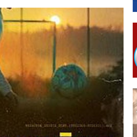
гориво доступни од 13. марта до 15. новембра
КАРТИЦЕ
 6. и 7. августа
ера Ујић