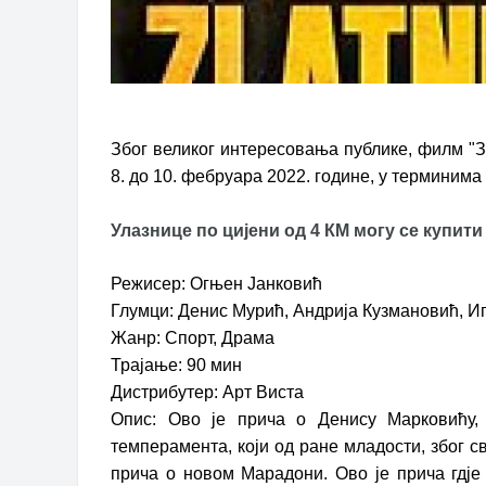
Због великог интересовања публике, филм "З
8. до 10. фебруара 2022. године, у терминима 
Улазнице по цијени од 4 КМ могу се купити
Режисер: Огњен Јанковић
Глумци: Денис Мурић, Андрија Кузмановић, И
Жанр: Спорт, Драма
Трајање: 90 мин
Дистрибутер: Арт Виста
Опис: Ово је прича о Денису Марковићу,
темперамента, који од ране младости, због св
прича о новом Марадони. Ово је прича гдје