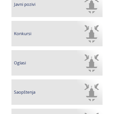
BORCE VOJSKE REPUBLIKE SRPSKE U STANjU
Javni pozivi
SOCIJALNE POTREBE
JAVNI POZIV ZA NAJLjEPŠE UREĐENO
DVORIŠTE INDIVIDUALNIH DOMAĆINSTAVA,
Konkursi
DVORIŠTE ZAJEDNICA ETAŽNIH VLASNIKA I
JAVNI PROSTOR U MJESNIM ZAJEDNICAMA
NA TERITORIJI GRADA BIJELjINA
Obavještenje za preduzetnika - Gojko
Oglasi
Bogunović
Od 27. jula prijem zahtjeva za novčanu
pomoć za nabavku školskog pribora
osnovcima
Saopštenja
Obrasci zahtjeva za regresirano gorivo
dostupni od 13. marta do 15. novembra
Zahtjev za izdavanje PONOSNE KARTICE