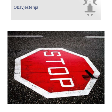
Obavještenje o zabrani saobraćaja 6. i 7.
Obavještenja
avgusta
Obavještenje za preduzetnika - Vera Ujić
JAVNI POZIV ZA PRIJAVU NEPROPISNOG
ODLAGANjA OTPADA UZ DODJELU
FINANSIJSKE NAGRADE