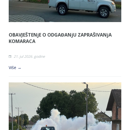
OBAVJEŠTENjE O ODGAĐANjU ZAPRAŠIVANjA
KOMARACA
21. jul 2026. godine
Više →