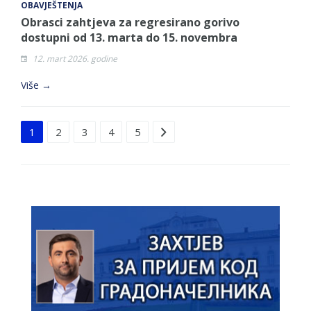
OBAVJEŠTENJA
Obrasci zahtjeva za regresirano gorivo
dostupni od 13. marta do 15. novembra
12. mart 2026. godine
Više →
Strana 1 od 5
1
2
3
4
5