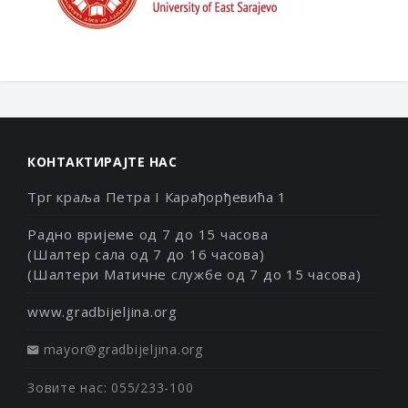
КОНТАКТИРАЈТЕ НАС
Трг краља Петра I Карађорђевића 1
Радно вријеме од 7 до 15 часова
(Шалтер сала од 7 до 16 часова)
(Шалтери Матичне службе од 7 до 15 часова)
www.gradbijeljina.org
mayor@gradbijeljina.org
Зовите нас: 055/233-100