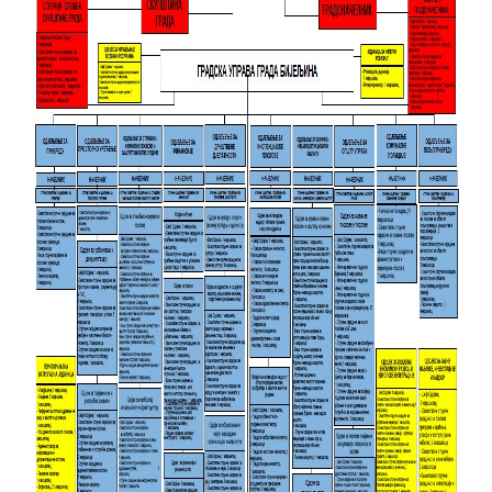
PRELIMINARNA RANG LISTA KANDIDATA KOJI
SU OSTVARILI PRAVO NA GRADSKI MJESEČNI
BORAČKI DODATAK ZA DEMOBILISANE
BORCE VOJSKE REPUBLIKE SRPSKE U STANjU
SOCIJALNE POTREBE
Od 27. jula prijem zahtjeva za novčanu
pomoć za nabavku školskog pribora
osnovcima
Obrasci zahtjeva za regresirano gorivo
dostupni od 13. marta do 15. novembra
Zahtjev za izdavanje PONOSNE KARTICE
Obavještenje o zabrani saobraćaja 6. i 7.
avgusta
Obavještenje za preduzetnika - Vera Ujić