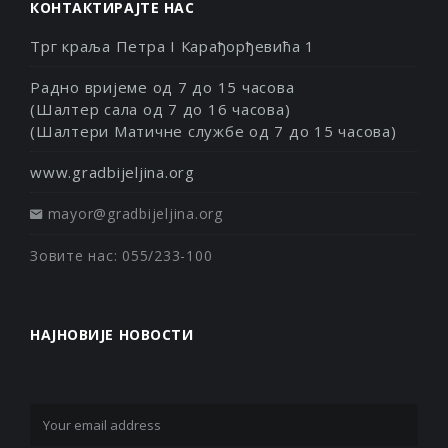
КОНТАКТИРАЈТЕ НАС
Трг краља Петра I Карађорђевића 1
Радно вријеме од 7 до 15 часова
(Шалтер сала од 7 до 16 часова)
(Шалтери Матичне службе од 7 до 15 часова)
www.gradbijeljina.org
mayor@gradbijeljina.org
Зовите нас: 055/233-100
НАЈНОВИЈЕ НОВОСТИ