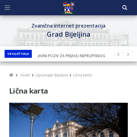
Zvanična internet prezentacija
Grad Bijeljina
OBAVJEŠTENJA
JAVNI POZIV ZA PRIJAVU NEPROPISNOG
ODLAGANjA OTPADA UZ DODJELU
FINANSIJSKE NAGRADE
Vodič
Upoznajte Bijeljinu
Lična karta
JAVNI KONKURS ZA DODJELU
Lična karta
BESPOVRATNIH SREDSTAVA ZA
SUFINANSIRANjE KUPOVINE SEOSKE KUĆE SA
OKUĆNICOM NA TERITORIJI GRADA BIJELjINA
ZA 2026. GODINU
Obavještenje za preduzetnika - Nenad
Nukić