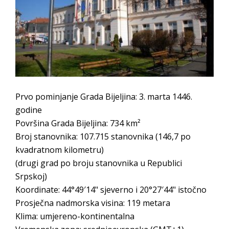
PRELIMINARNA RANG LISTA KANDIDATA KOJI
SU OSTVARILI PRAVO NA GRADSKI MJESEČNI
BORAČKI DODATAK ZA DEMOBILISANE
BORCE VOJSKE REPUBLIKE SRPSKE U STANjU
SOCIJALNE POTREBE
Od 27. jula prijem zahtjeva za novčanu
Prvo pominjanje Grada Bijeljina: 3. marta 1446.
pomoć za nabavku školskog pribora
godine
osnovcima
Površina Grada Bijeljina: 734 km²
Obrasci zahtjeva za regresirano gorivo
Broj stanovnika: 107.715 stanovnika (146,7 po
dostupni od 13. marta do 15. novembra
kvadratnom kilometru)
Zahtjev za izdavanje PONOSNE KARTICE
(drugi grad po broju stanovnika u Republici
Obavještenje o zabrani saobraćaja 6. i 7.
Srpskoj)
Koordinate: 44°49′14" sjeverno i 20°27′44" istočno
avgusta
Prosječna nadmorska visina: 119 metara
Obavještenje za preduzetnika - Vera Ujić
Klima: umjereno-kontinentalna