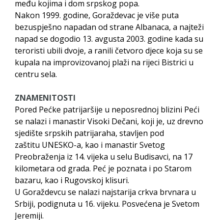
među kojima i dom srpskog popa.
Nakon 1999. godine, Goraždevac je više puta
bezuspješno napadan od strane Albanaca, a najteži
napad se dogodio 13. avgusta 2003. godine kada su
teroristi ubili dvoje, a ranili četvoro djece koja su se
kupala na improvizovanoj plaži na rijeci Bistrici u
centru sela.
ZNAMENITOSTI
Pored Pećke patrijaršije u neposrednoj blizini Peći
se nalazi i manastir Visoki Dečani, koji je, uz drevno
sjedište srpskih patrijaraha, stavljen pod
zaštitu UNESKO-a, kao i manastir Svetog
Preobraženja iz 14. vijeka u selu Budisavci, na 17
kilometara od grada. Peć je poznata i po Starom
bazaru, kao i Rugovskoj klisuri.
U Goraždevcu se nalazi najstarija crkva brvnara u
Srbiji, podignuta u 16. vijeku. Posvećena je Svetom
Jeremiji.