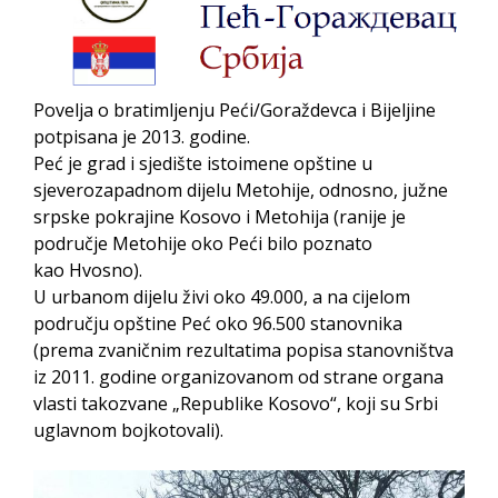
PRELIMINARNA RANG LISTA KANDIDATA KOJI
SU OSTVARILI PRAVO NA GRADSKI MJESEČNI
BORAČKI DODATAK ZA DEMOBILISANE
BORCE VOJSKE REPUBLIKE SRPSKE U STANjU
Povelja o bratimljenju Peći/Goraždevca i Bijeljine
SOCIJALNE POTREBE
potpisana je 2013. godine.
Peć je grad i sjedište istoimene opštine u
sjeverozapadnom dijelu Metohije, odnosno, južne
Obrasci zahtjeva za regresirano gorivo
srpske pokrajine Kosovo i Metohija (ranije je
dostupni od 13. marta do 15. novembra
područje Metohije oko Peći bilo poznato
Zahtjev za izdavanje PONOSNE KARTICE
kao Hvosno).
Obavještenje o zabrani saobraćaja 6. i 7.
U urbanom dijelu živi oko 49.000, a na cijelom
avgusta
području opštine Peć oko 96.500 stanovnika
(prema zvaničnim rezultatima popisa stanovništva
Obavještenje za preduzetnika - Vera Ujić
iz 2011. godine organizovanom od strane organa
vlasti takozvane „Republike Kosovo“, koji su Srbi
uglavnom bojkotovali).