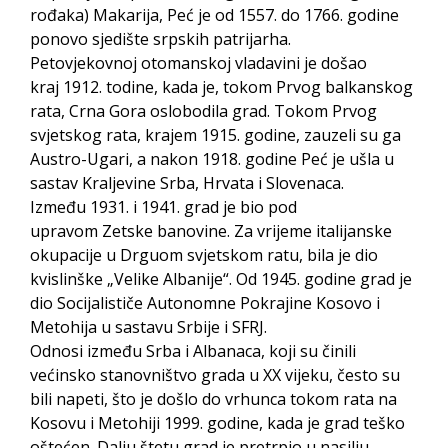
rođaka) Makarija, Peć je od 1557. do 1766. godine
ponovo sjedište srpskih patrijarha.
Petovjekovnoj otomanskoj vladavini je došao
kraj 1912. todine, kada je, tokom Prvog balkanskog
rata, Crna Gora oslobodila grad. Tokom Prvog
svjetskog rata, krajem 1915. godine, zauzeli su ga
Austro-Ugari, a nakon 1918. godine Peć je ušla u
sastav Kraljevine Srba, Hrvata i Slovenaca.
Između 1931. i 1941. grad je bio pod
upravom Zetske banovine. Za vrijeme italijanske
okupacije u Drguom svjetskom ratu, bila je dio
kvislinške „Velike Albanije“. Od 1945. godine grad je
dio Socijalističe Autonomne Pokrajine Kosovo i
Metohija u sastavu Srbije i SFRJ.
Odnosi između Srba i Albanaca, koji su činili
većinsko stanovništvo grada u XX vijeku, često su
bili napeti, što je došlo do vrhunca tokom rata na
Kosovu i Metohiji 1999. godine, kada je grad teško
oštećen. Dalju štetu grad je pretrpio u nasilju