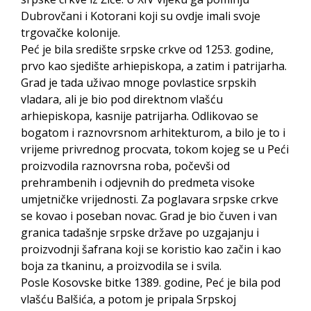
Dubrovčani i Kotorani koji su ovdje imali svoje
trgovačke kolonije.
Peć je bila središte srpske crkve od 1253. godine,
prvo kao sjedište arhiepiskopa, a zatim i patrijarha.
Grad je tada uživao mnoge povlastice srpskih
vladara, ali je bio pod direktnom vlašću
arhiepiskopa, kasnije patrijarha. Odlikovao se
bogatom i raznovrsnom arhitekturom, a bilo je to i
vrijeme privrednog procvata, tokom kojeg se u Peći
proizvodila raznovrsna roba, počevši od
prehrambenih i odjevnih do predmeta visoke
umjetničke vrijednosti. Za poglavara srpske crkve
se kovao i poseban novac. Grad je bio čuven i van
granica tadašnje srpske države po uzgajanju i
proizvodnji šafrana koji se koristio kao začin i kao
boja za tkaninu, a proizvodila se i svila.
Posle Kosovske bitke 1389. godine, Peć je bila pod
vlašću Balšića, a potom je pripala Srpskoj