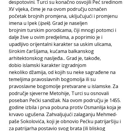
despotovini. Turci su konačno osvojili Peć sredinom
XV vijeka, čime je na ovom području označen
početak brojnih promjena, uključujući i promjenu
imena u Ipek (
Ipek
). Grad je naseljen
brojnim turskim porodicama, čiji mnogi potomci i
dalje žive u ovim predjelima, a poprimio je i
upadljivo orijentalni karakter sa uskim ulicama,
širokim čaršijama, kućama balkanskog
arhitektonskog nasljeđa... Grad je, takođe,
dobio islamski karakter izgradnjom
nekoliko džamija, od kojih su neke sagrađene na
temeljima pravoslavnih bogomolja ili su
pravoslavne bogomolje pretvarane u islamske. Za
područje sjeverne Metohije, Turci su osnovali
poseban Pećki sandžak. Na ovom području je 1455.
godine izbila i prva pobuna protiv Osmanlija koja je
krvavo ugušena. Zahvaljujući zalaganju Mehmed-
paše Sokolovića, koji je obnovio Pećku patrijaršiju i
za patrijarha postavio svog brata (ili bliskog