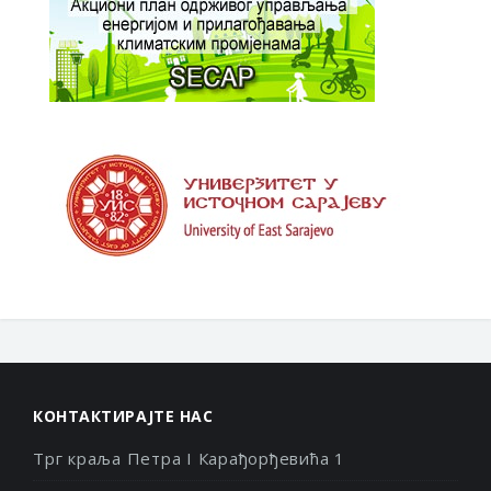
КОНТАКТИРАЈТЕ НАС
Трг краља Петра I Карађорђевића 1