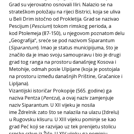
Grad su vjerovatno osnovali Iliri. Nalazio se na
strateškom položaju na rijeci Bistrici, koja se uliva
u Beli Drim istočno od Prokletija. Grad se nazivao
Pescijum (
Pescium
) tokom rimskog perioda, a
kod Ptolemeja (87-150), u njegovom poznatom delu
„Geografija“, sreće se pod nazivom Siparantum
(
Siparantum
). Imao je status municipijuma, što je
značilo da je imao svoju samoupravu i bio je drugi
grad tog ranga na prostoru današnjeg Kosova i
Metohije, odmah posle Ulpijane (koja je postojala
na prostoru između današnjih Prištine, Gračanice i
Lipljana).
Vizantijski istoričar Prokopije (565. godine) ga
naziva Pentza (
Pentza
), a ovaj naziv zamjenjuje
naziv Siparantum. U XII vijeku je nosila
ime Ždrelnik zato što se nalazila na ulazu (ždrelu)
u Rugovsku klisuru. U XIII vijeku pominje se kao
grad Peć koji se razvijao uz tek prenijetu stolicu
srpske crkve iz Žiče. U XIV vijeku ga pominju