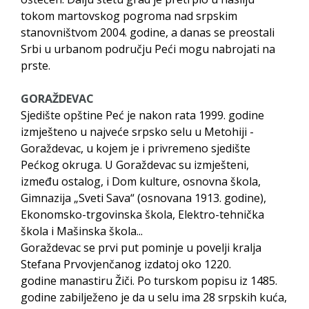
tokom martovskog pogroma nad srpskim
stanovništvom 2004. godine, a danas se preostali
Srbi u urbanom području Peći mogu nabrojati na
prste.
GORAŽDEVAC
Sjedište opštine Peć je nakon rata 1999. godine
izmješteno u najveće srpsko selu u Metohiji -
Goraždevac, u kojem je i privremeno sjedište
Pećkog okruga. U Goraždevac su izmješteni,
između ostalog, i Dom kulture, osnovna škola,
Gimnazija „Sveti Sava“ (osnovana 1913. godine),
Ekonomsko-trgovinska škola, Elektro-tehnička
škola i Mašinska škola...
Goraždevac se prvi put pominje u povelji kralja
Stefana Prvovjenčanog izdatoj oko 1220.
godine manastiru Žiči. Po turskom popisu iz 1485.
godine zabilježeno je da u selu ima 28 srpskih kuća,