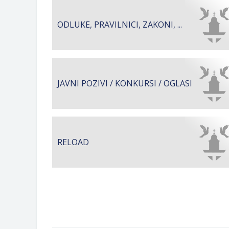
Obrasci zahtjeva za regresirano gor
Zahtjev za izdavanje PONOSNE KA
ODLUKE, PRAVILNICI, ZAKONI, ...
Obavještenje o zabrani saobraćaja 6.
Obavještenje za preduzetnika - Vera
JAVNI POZIVI / KONKURSI / OGLASI
RELOAD