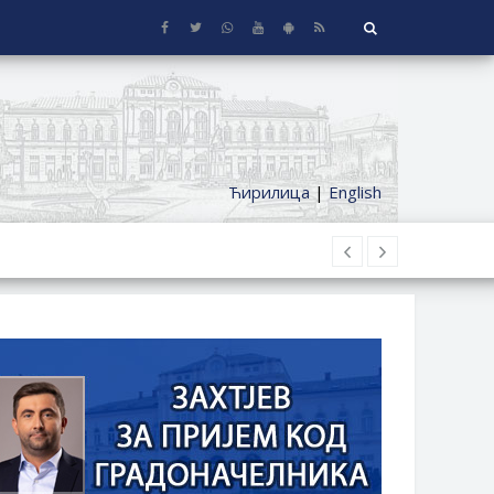
Ћирилица
|
English
 KUĆE SA OKUĆNICOM NA TERITORIJI
ČKI DODATAK ZA DEMOBILISANE BORCE