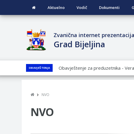
Aktuelno
Vodič
Dokumenti
G
Zvanična internet prezentacij
Grad Bijeljina
JAVNI POZIV ZA PRIJAVU NEPROP
OBAVJEŠTENJA
JAVNI KONKURS ZA DODJELU BESP
GRADA BIJELjINA ZA 2026. GODINU
Obavještenje za preduzetnika - Nen
NVO
PRELIMINARNA RANG LISTA KANDI
VOJSKE REPUBLIKE SRPSKE U STA
NVO
SOCIJALNE POTREBE
Od 27. jula prijem zahtjeva za novč