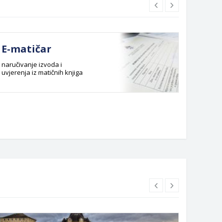
E-matičar
Dok
naručivanje izvoda i
Službeni
uvjerenja iz matičnih knjiga
Budžet G
Planska 