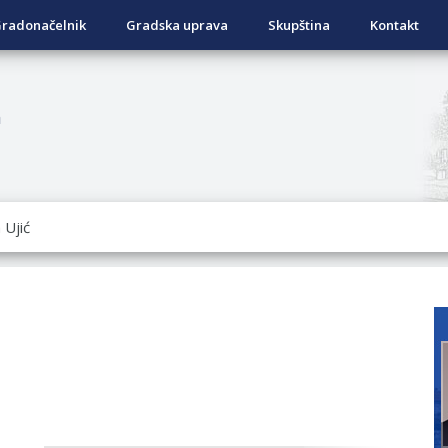
radonačelnik
Gradska uprava
Skupština
Kontakt
a
ISNOG ODLAGANjA OTPADA UZ DODJELU FINANSIJSKE NAGRADE
OVRATNIH SREDSTAVA ZA SUFINANSIRANjE KUPOVINE SEOSKE
ad Nukić
DATA KOJI SU OSTVARILI PRAVO NA GRADSKI MJESEČNI BORA
NjU
anu pomoć za nabavku školskog pribora osnovcima