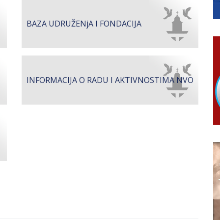
ivo dostupni od 13. marta do 15. novembra
RTICE
BAZA UDRUŽENjA I FONDACIJA
 i 7. avgusta
 Ujić
INFORMACIJA O RADU I AKTIVNOSTIMA NVO