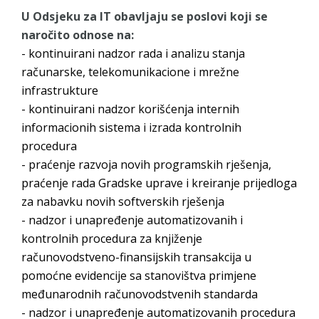
Obrasci zahtjeva za regresirano gorivo
U Odsjeku za IT obavljaju se poslovi koji se
dostupni od 13. marta do 15. novembra
naročito odnose na:
Zahtjev za izdavanje PONOSNE KARTICE
- kontinuirani nadzor rada i analizu stanja
Obavještenje o zabrani saobraćaja 6. i 7.
računarske, telekomunikacione i mrežne
avgusta
infrastrukture
Obavještenje za preduzetnika - Vera Ujić
- kontinuirani nadzor korišćenja internih
informacionih sistema i izrada kontrolnih
procedura
- praćenje razvoja novih programskih rješenja,
praćenje rada Gradske uprave i kreiranje prijedloga
za nabavku novih softverskih rješenja
- nadzor i unapređenje automatizovanih i
kontrolnih procedura za knjiženje
računovodstveno-finansijskih transakcija u
pomoćne evidencije sa stanovištva primjene
međunarodnih računovodstvenih standarda
- nadzor i unapređenje automatizovanih procedura