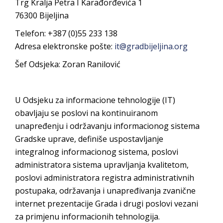
Trg Kralja Petra I Karađorđevića 1
PRELIMINARNA RANG LISTA KANDIDATA KOJI
76300 Bijeljina
SU OSTVARILI PRAVO NA GRADSKI MJESEČNI
Telefon: +387 (0)55 233 138
BORAČKI DODATAK ZA DEMOBILISANE
Adresa elektronske pošte:
it@gradbijeljina.org
BORCE VOJSKE REPUBLIKE SRPSKE U STANjU
SOCIJALNE POTREBE
Šef Odsjeka: Zoran Ranilović
JAVNI POZIV ZA NAJLjEPŠE UREĐENO
U Odsjeku za informacione tehnologije (IT)
DVORIŠTE INDIVIDUALNIH DOMAĆINSTAVA,
obavljaju se poslovi na kontinuiranom
DVORIŠTE ZAJEDNICA ETAŽNIH VLASNIKA I
unapređenju i održavanju informacionog sistema
JAVNI PROSTOR U MJESNIM ZAJEDNICAMA
Gradske uprave, definiše uspostavljanje
NA TERITORIJI GRADA BIJELjINA
integralnog informacionog sistema, poslovi
Obavještenje za preduzetnika - Gojko
administratora sistema upravljanja kvalitetom,
Bogunović
poslovi administratora registra administrativnih
Od 27. jula prijem zahtjeva za novčanu
postupaka, održavanja i unapređivanja zvanične
pomoć za nabavku školskog pribora
internet prezentacije Grada i drugi poslovi vezani
osnovcima
za primjenu informacionih tehnologija.