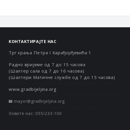
КОНТАКТИРАЈТЕ НАС
Трг краља Петра I Карађорђевића 1
Радно вријеме од 7 до 15 часова
(Шалтер сала од 7 до 16 часова)
(Шалтери Матичне службе од 7 до 15 часова)
www.gradbijeljina.org
mayor@gradbijeljina.org
Зовите нас: 055/233-100