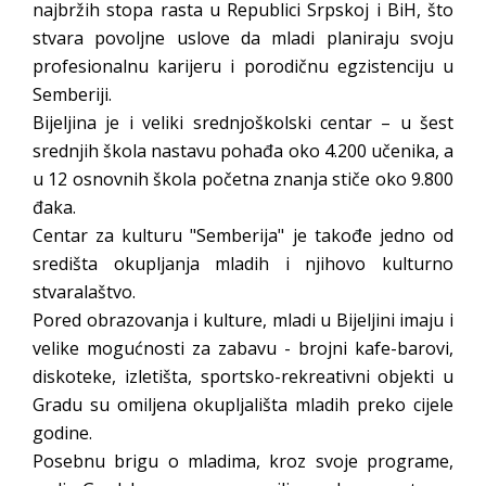
najbržih stopa rasta u Republici Srpskoj i BiH, što
stvara povoljne uslove da mladi planiraju svoju
profesionalnu karijeru i porodičnu egzistenciju u
Semberiji.
Bijeljina je i veliki srednjoškolski centar – u šest
srednjih škola nastavu pohađa oko 4.200 učenika, a
u 12 osnovnih škola početna znanja stiče oko 9.800
đaka.
Centar za kulturu "Semberija" je takođe jedno od
središta okupljanja mladih i njihovo kulturno
stvaralaštvo.
Pored obrazovanja i kulture, mladi u Bijeljini imaju i
velike mogućnosti za zabavu - brojni kafe-barovi,
diskoteke, izletišta, sportsko-rekreativni objekti u
Gradu su omiljena okupljališta mladih preko cijele
godine.
Posebnu brigu o mladima, kroz svoje programe,