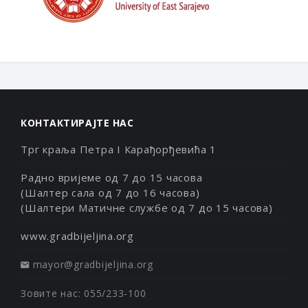
КОНТАКТИРАЈТЕ НАС
Трг краља Петра I Карађорђевића 1
Радно вријеме од 7 до 15 часова
(Шалтер сала од 7 до 16 часова)
(Шалтери Матичне службе од 7 до 15 часова)
www.gradbijeljina.org
mayor@gradbijeljina.org
Зовите нас: 055/233-100