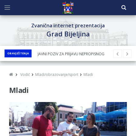
Zvanična internet prezentacija
Grad Bijeljina
OBAVJEŠTENJA
JAVNI POZIV ZA PRIJAVU NEPROPISNOG
ODLAGANjA OTPADA UZ DODJELU
FINANSIJSKE NAGRADE
Vodič
Mladi/obrazovanje/sport
Mladi
JAVNI KONKURS ZA DODJELU
Mladi
BESPOVRATNIH SREDSTAVA ZA
SUFINANSIRANjE KUPOVINE SEOSKE KUĆE SA
OKUĆNICOM NA TERITORIJI GRADA BIJELjINA
ZA 2026. GODINU
Obavještenje za preduzetnika - Nenad
Nukić