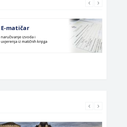
E-matičar
Dok
naručivanje izvoda i
Službeni
uvjerenja iz matičnih knjiga
Budžet G
Planska 