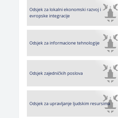
Obrasci zahtjeva za regresirano gor
Odsjek za lokalni ekonomski razvoj i
Zahtjev za izdavanje PONOSNE KA
evropske integracije
Obavještenje o zabrani saobraćaja 6.
Obavještenje za preduzetnika - Vera
Odsjek za informacione tehnologije
Odsjek zajedničkih poslova
Odsjek za upravljanje ljudskim resursima