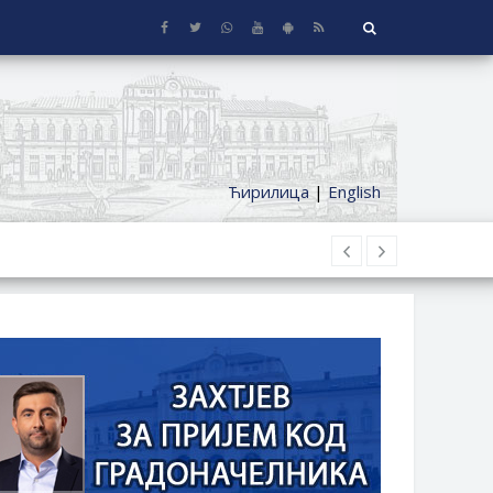
Ћирилица
|
English
 KUĆE SA OKUĆNICOM NA TERITORIJI
ČKI DODATAK ZA DEMOBILISANE BORCE