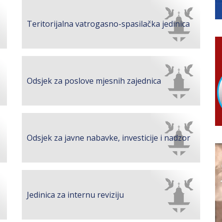
ivo dostupni od 13. marta do 15. novembra
RTICE
Teritorijalna vatrogasno-spasilačka jedinica
 i 7. avgusta
 Ujić
Odsjek za poslove mjesnih zajednica
Odsjek za javne nabavke, investicije i nadzor
Jedinica za internu reviziju