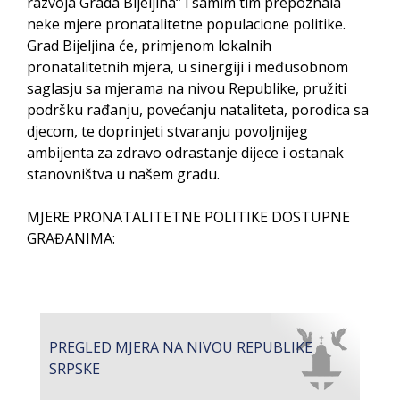
razvoja Grada Bijeljina“ i samim tim prepoznala
PRELIMINARNA RANG LISTA KANDIDATA KOJI
neke mjere pronatalitetne populacione politike.
SU OSTVARILI PRAVO NA GRADSKI MJESEČNI
Grad Bijeljina će, primjenom lokalnih
BORAČKI DODATAK ZA DEMOBILISANE
pronatalitetnih mjera, u sinergiji i međusobnom
BORCE VOJSKE REPUBLIKE SRPSKE U STANjU
saglasju sa mjerama na nivou Republike, pružiti
SOCIJALNE POTREBE
podršku rađanju, povećanju nataliteta, porodica sa
djecom, te doprinjeti stvaranju povoljnijeg
ambijenta za zdravo odrastanje dijece i ostanak
Od 27. jula prijem zahtjeva za novčanu
stanovništva u našem gradu.
pomoć za nabavku školskog pribora
osnovcima
MJERE PRONATALITETNE POLITIKE DOSTUPNE
Obrasci zahtjeva za regresirano gorivo
GRAĐANIMA:
dostupni od 13. marta do 15. novembra
Zahtjev za izdavanje PONOSNE KARTICE
Obavještenje o zabrani saobraćaja 6. i 7.
avgusta
PREGLED MJERA NA NIVOU REPUBLIKE
Obavještenje za preduzetnika - Vera Ujić
SRPSKE