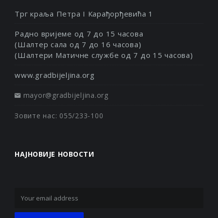
Трг краља Петра I Карађорђевића 1
Радно вријеме од 7 до 15 часова
(Шалтер сала од 7 до 16 часова)
(Шалтери Матичне службе од 7 до 15 часова)
www.gradbijeljina.org
mayor@gradbijeljina.org
Зовите нас: 055/233-100
НАЈНОВИЈЕ НОВОСТИ