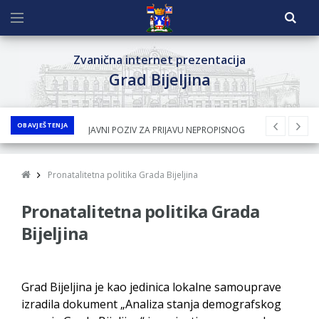
Zvanična internet prezentacija
Grad Bijeljina
OBAVJEŠTENJA
JAVNI POZIV ZA PRIJAVU NEPROPISNOG
ODLAGANjA OTPADA UZ DODJELU
FINANSIJSKE NAGRADE
Pronatalitetna politika Grada Bijeljina
JAVNI KONKURS ZA DODJELU
Pronatalitetna politika Grada
BESPOVRATNIH SREDSTAVA ZA
SUFINANSIRANjE KUPOVINE SEOSKE KUĆE SA
Bijeljina
OKUĆNICOM NA TERITORIJI GRADA BIJELjINA
ZA 2026. GODINU
Grad Bijeljina je kao jedinica lokalne samouprave
Obavještenje za preduzetnika - Nenad
izradila dokument „Analiza stanja demografskog
Nukić