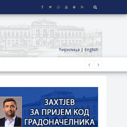
Ћирилица
|
English
 KUĆE SA OKUĆNICOM NA TERITORIJI
ČKI DODATAK ZA DEMOBILISANE BORCE