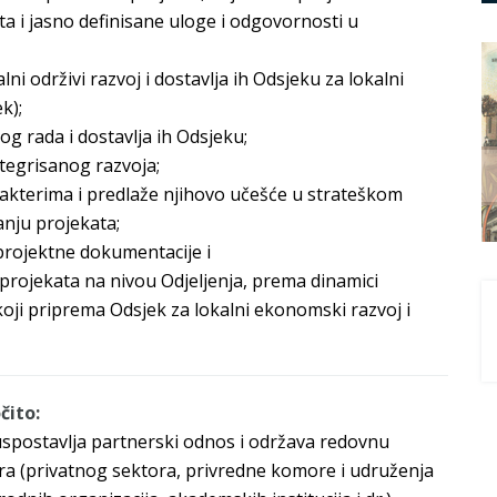
a i jasno definisane uloge i odgovornosti u
ni održivi razvoj i dostavlja ih Odsjeku za lokalni
k);
og rada i dostavlja ih Odsjeku;
ntegrisanog razvoja;
m akterima i predlaže njihovo učešće u strateškom
anju projekata;
 projektne dokumentacije i
u projekata na nivou Odjeljenja, prema dinamici
koji priprema Odsjek za lokalni ekonomski razvoj i
čito:
uspostavlja partnerski odnos i održava redovnu
era (privatnog sektora, privredne komore i udruženja