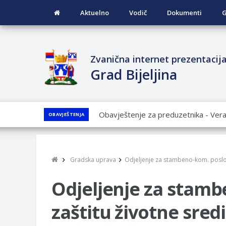
Aktuelno
Vodič
Dokumenti
G
Zvanična internet prezentacij
Grad Bijeljina
JAVNI POZIV ZA PRIJAVU NEPROP
OBAVJEŠTENJA
JAVNI KONKURS ZA DODJELU BESP
GRADA BIJELjINA ZA 2026. GODINU
Obavještenje za preduzetnika - Nen
Gradska uprava
Odjeljenje za stambeno-kom. poslov
PRELIMINARNA RANG LISTA KANDI
VOJSKE REPUBLIKE SRPSKE U STA
Odjeljenje za stamb
SOCIJALNE POTREBE
zaštitu životne sred
Obrasci zahtjeva za regresirano gor