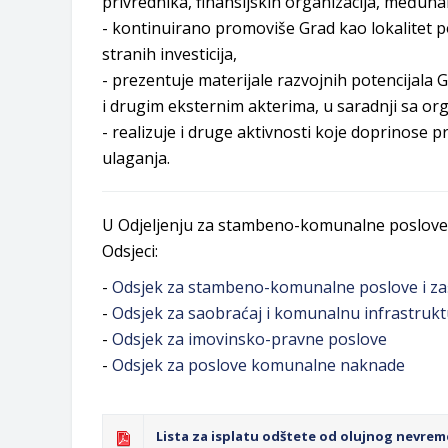
privrednika, finansijskih organizacija, međunar
- kontinuirano promoviše Grad kao lokalitet po
stranih investicija,
- prezentuje materijale razvojnih potencijala
i drugim eksternim akterima, u saradnji sa or
- realizuje i druge aktivnosti koje doprinose 
ulaganja.
U Odjeljenju za stambeno-komunalne poslove i 
Odsjeci:
-
Odsjek za stambeno-komunalne poslove i zaš
-
Odsjek za saobraćaj i komunalnu infrastruk
-
Odsjek za imovinsko-pravne poslove
-
Odsjek za poslove komunalne naknade
Lista za isplatu odštete od olujnog nevreme