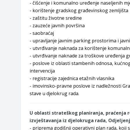
- čišćenje i komunalno uređenje naseljenih mj
- korištenje gradskog građevinskog zemljišta
- zaštitu životne sredine
- zauzeće javnih površina
- saobraćaj
- upravljanje javnim parking prostorima i ja
- utvrđivanje naknada za korištenje komunalne
- utvrđivanje naknade za troškove uređenja gr
- poslove iz oblasti stambenih odnosa, kućnog
intervencija
- registracije zajednica etažnih vlasnika
- imovinsko-pravne poslove iz nadležnosti Gr
stave u djelokrug rada.
U oblasti strateškog planiranja, praćenja r
izvještavanja iz djelokruga rada, Odjeljenj
- priprema godišnji operativni plan rada, koji 