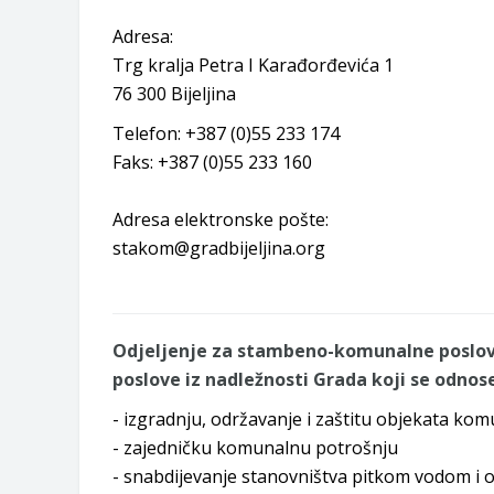
Zahtjev za izdavanje PONOSNE KA
Adresa:
Obavještenje o zabrani saobraćaja 6.
Trg kralja Petra I Karađorđevića 1
Obavještenje za preduzetnika - Vera
76 300 Bijeljina
Telefon: +387 (0)55 233 174
Faks: +387 (0)55 233 160
Adresa elektronske pošte:
stakom@gradbijeljina.org
Odjeljenje za stambeno-komunalne poslove 
poslove iz nadležnosti Grada koji se odnose
- izgradnju, održavanje i zaštitu objekata kom
- zajedničku komunalnu potrošnju
- snabdijevanje stanovništva pitkom vodom i 