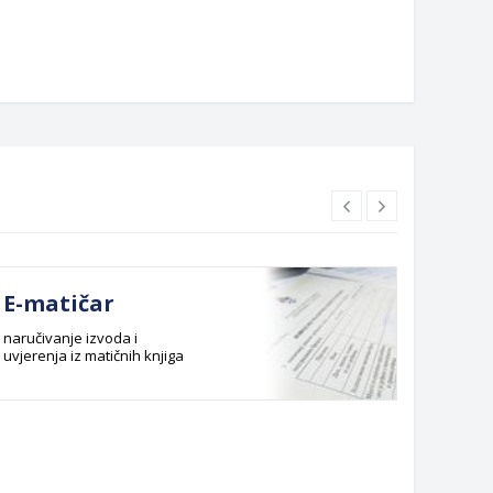
E-matičar
Dok
naručivanje izvoda i
Službeni
uvjerenja iz matičnih knjiga
Budžet G
Planska 