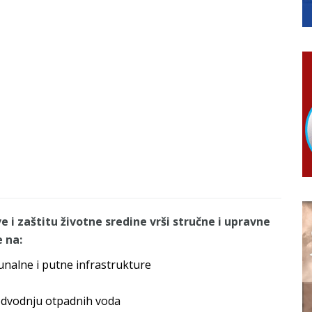
RTICE
 i 7. avgusta
 Ujić
i zaštitu životne sredine vrši stručne i upravne
 na:
unalne i putne infrastrukture
odvodnju otpadnih voda