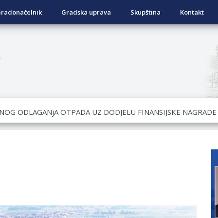
radonačelnik
Gradska uprava
Skupština
Kontakt
a
ISNOG ODLAGANjA OTPADA UZ DODJELU FINANSIJSKE NAGRADE
OVRATNIH SREDSTAVA ZA SUFINANSIRANjE KUPOVINE SEOSKE
ad Nukić
DATA KOJI SU OSTVARILI PRAVO NA GRADSKI MJESEČNI BORA
NjU
anu pomoć za nabavku školskog pribora osnovcima