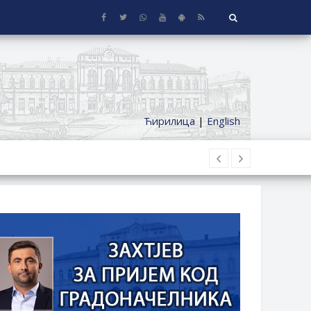
Ћирилица
|
English
 KUĆE SA OKUĆNICOM NA TERITORIJI
ČKI DODATAK ZA DEMOBILISANE BORCE