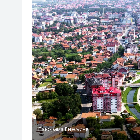
Obrasci zahtjeva za regresirano gor
Zahtjev za izdavanje PONOSNE KA
Obavještenje o zabrani saobraćaja 6.
Obavještenje za preduzetnika - Vera
Панорама Бијељине