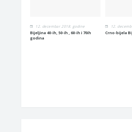
12. decembar 2018. godine
12. decemb
Bijeljina 40-ih, 50-ih , 60-ih i 70ih
Crno-bijela Bi
godina