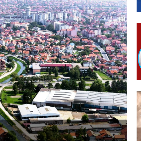
ivo dostupni od 13. marta do 15. novembra
RTICE
 i 7. avgusta
 Ujić