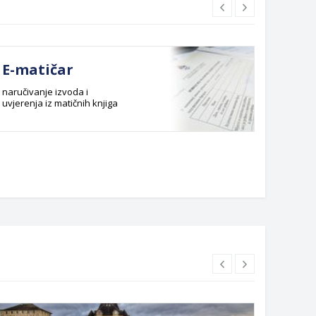
E-matičar
Dok
naručivanje izvoda i
Službeni
uvjerenja iz matičnih knjiga
Budžet G
Planska 