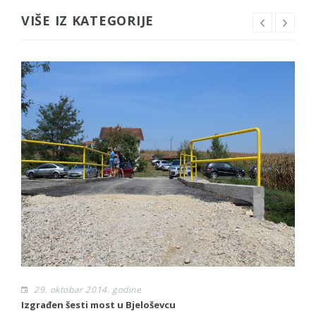
VIŠE IZ KATEGORIJE
29. oktobar 2014. godine
Izgrađen šesti most u Bjeloševcu
Sl