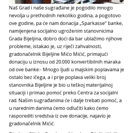
Naš Grad i naše sugrađane je pogodilo mnogo
nevolja u prethodnih nekoliko godina, a pogotovo
ove godine, pa će nam donacija „Sparkasse“ banke,
namijenjena socijalno ugroženim stanovnicima
Grada Bijeljina, dobro doći da bar ublažimo njihove
probleme, istakao je, uz riječi zahvalnosti,
gradonačelnik Bijeljine Mićo Mićić, primajući
donaciju u iznosu od 20.000 konvertibilnih maraka
od ove banke:- Mnogo ljudi u majskim poplavama je
ostalo bez ičega, a i prije poplava veliki broj
stanovnika Bijeljine je bio u teškoj materijalnoj
situaciji i primao pomoć preko Centra za socijalni
rad. Našim sugrađanima će i dalje trebati pomoć, a
u narednim danima ćemo odlučiti kako ćemo
rasporediti sredstva iz ove donacije, najavio je
gradonačelnik Mićić.