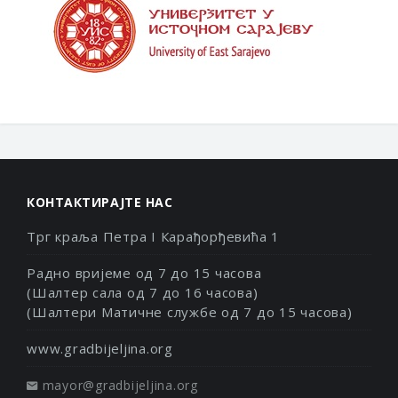
КОНТАКТИРАЈТЕ НАС
Трг краља Петра I Карађорђевића 1
Радно вријеме од 7 до 15 часова
(Шалтер сала од 7 до 16 часова)
(Шалтери Матичне службе од 7 до 15 часова)
www.gradbijeljina.org
mayor@gradbijeljina.org