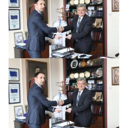
PRELIMINARNA RANG LISTA KANDIDATA KOJI
SU OSTVARILI PRAVO NA GRADSKI MJESEČNI
BORAČKI DODATAK ZA DEMOBILISANE
BORCE VOJSKE REPUBLIKE SRPSKE U STANjU
SOCIJALNE POTREBE
Od 27. jula prijem zahtjeva za novčanu
pomoć za nabavku školskog pribora
osnovcima
Obrasci zahtjeva za regresirano gorivo
dostupni od 13. marta do 15. novembra
Zahtjev za izdavanje PONOSNE KARTICE
Obavještenje o zabrani saobraćaja 6. i 7.
avgusta
Obavještenje za preduzetnika - Vera Ujić