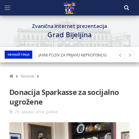
Zvanična internet prezentacija
Grad Bijeljina
OBAVJEŠTENJA
JAVNI POZIV ZA PRIJAVU NEPROPISNOG
ODLAGANjA OTPADA UZ DODJELU
FINANSIJSKE NAGRADE
Novosti
JAVNI KONKURS ZA DODJELU
Donacija Sparkasse za socijalno
BESPOVRATNIH SREDSTAVA ZA
SUFINANSIRANjE KUPOVINE SEOSKE KUĆE SA
ugrožene
OKUĆNICOM NA TERITORIJI GRADA BIJELjINA
29. oktobar 2014. godine
ZA 2026. GODINU
Obavještenje za preduzetnika - Nenad
Nukić