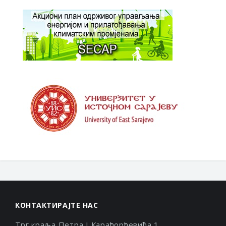
КОНТАКТИРАЈТЕ НАС
Трг краља Петра I Карађорђевића 1