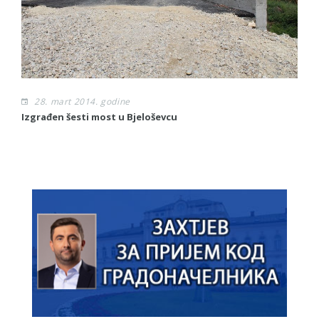
28. mart 2014. godine
Izgrađen šesti most u Bjeloševcu
Sl