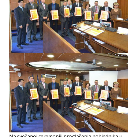
BORCE VOJSKE REPUBLIKE SRPSKE U STANjU
SOCIJALNE POTREBE
Obrasci zahtjeva za regresirano gorivo
dostupni od 13. marta do 15. novembra
Zahtjev za izdavanje PONOSNE KARTICE
Obavještenje za preduzetnika - Vera Ujić
JAVNI POZIV ZA PRIJAVU NEPROPISNOG
ODLAGANjA OTPADA UZ DODJELU
FINANSIJSKE NAGRADE
Na svečanoj ceremoniji proglašenja pobjednika u