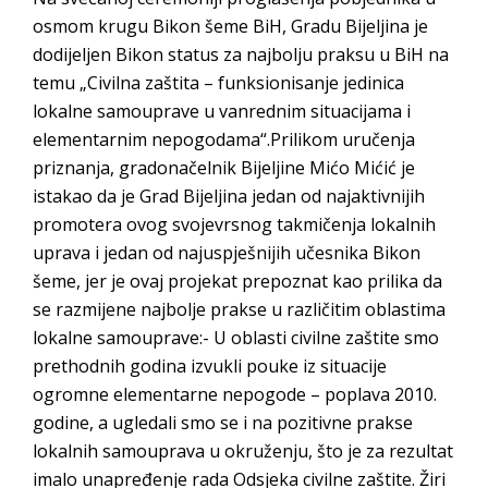
osmom krugu Bikon šeme BiH, Gradu Bijeljina je
dodijeljen Bikon status za najbolju praksu u BiH na
temu „Civilna zaštita – funksionisanje jedinica
lokalne samouprave u vanrednim situacijama i
elementarnim nepogodama“.Prilikom uručenja
priznanja, gradonačelnik Bijeljine Mićo Mićić je
istakao da je Grad Bijeljina jedan od najaktivnijih
promotera ovog svojevrsnog takmičenja lokalnih
uprava i jedan od najuspješnijih učesnika Bikon
šeme, jer je ovaj projekat prepoznat kao prilika da
se razmijene najbolje prakse u različitim oblastima
lokalne samouprave:- U oblasti civilne zaštite smo
prethodnih godina izvukli pouke iz situacije
ogromne elementarne nepogode – poplava 2010.
godine, a ugledali smo se i na pozitivne prakse
lokalnih samouprava u okruženju, što je za rezultat
imalo unapređenje rada Odsjeka civilne zaštite. Žiri