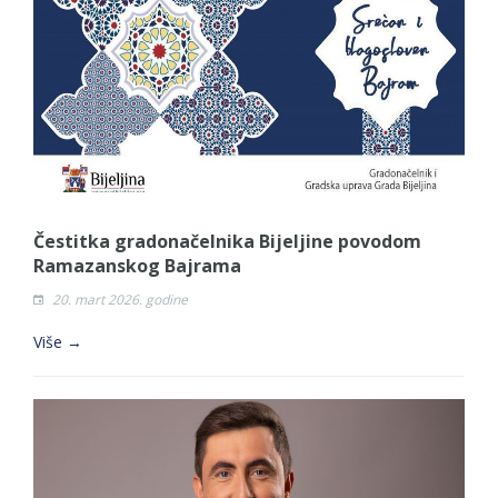
BORCE VOJSKE REPUBLIKE SRPSKE U STANjU
SOCIJALNE POTREBE
JAVNI POZIV ZA NAJLjEPŠE UREĐENO
DVORIŠTE INDIVIDUALNIH DOMAĆINSTAVA,
DVORIŠTE ZAJEDNICA ETAŽNIH VLASNIKA I
JAVNI PROSTOR U MJESNIM ZAJEDNICAMA
NA TERITORIJI GRADA BIJELjINA
Čestitka gradonačelnika Bijeljine povodom
Obavještenje za preduzetnika - Gojko
Ramazanskog Bajrama
Bogunović
20. mart 2026. godine
Od 27. jula prijem zahtjeva za novčanu
Više →
pomoć za nabavku školskog pribora
osnovcima
Obrasci zahtjeva za regresirano gorivo
dostupni od 13. marta do 15. novembra
Zahtjev za izdavanje PONOSNE KARTICE