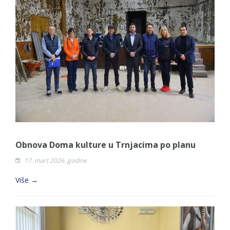
Obnova Doma kulture u Trnjacima po planu
17. mart 2026. godine
Više →