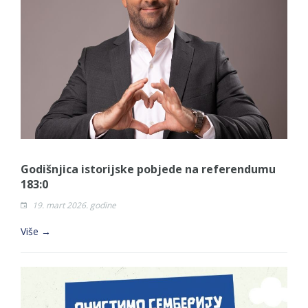
Obavještenje o zabrani saobraćaja 6. i 7.
avgusta
Obavještenje za preduzetnika - Vera Ujić
JAVNI POZIV ZA PRIJAVU NEPROPISNOG
ODLAGANjA OTPADA UZ DODJELU
FINANSIJSKE NAGRADE
Godišnjica istorijske pobjede na referendumu
183:0
19. mart 2026. godine
Više →