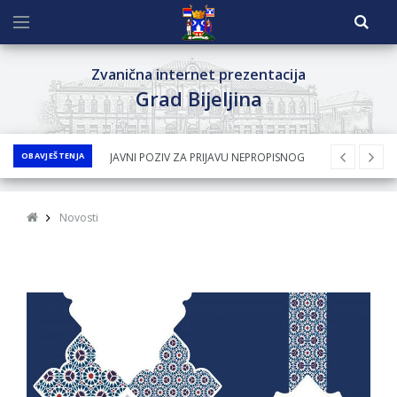
Zvanična internet prezentacija
Grad Bijeljina
OBAVJEŠTENJA
JAVNI KONKURS ZA DODJELU
BESPOVRATNIH SREDSTAVA ZA
SUFINANSIRANjE KUPOVINE SEOSKE KUĆE SA
Novosti
OKUĆNICOM NA TERITORIJI GRADA BIJELjINA
ZA 2026. GODINU
Obavještenje za preduzetnika - Nenad
Nukić
PRELIMINARNA RANG LISTA KANDIDATA KOJI
SU OSTVARILI PRAVO NA GRADSKI MJESEČNI
BORAČKI DODATAK ZA DEMOBILISANE