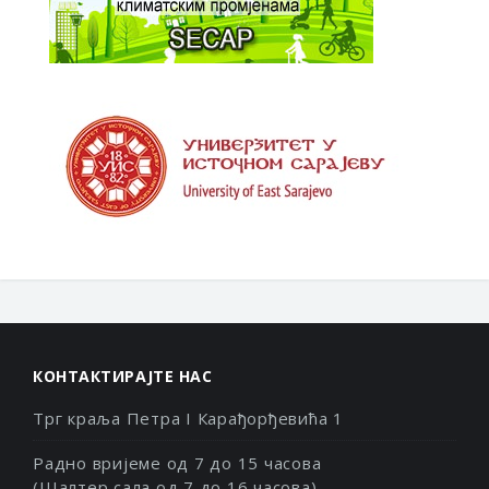
КОНТАКТИРАЈТЕ НАС
Трг краља Петра I Карађорђевића 1
Радно вријеме од 7 до 15 часова
(Шалтер сала од 7 до 16 часова)