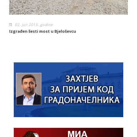
02. jun 2015. godine
Izgrađen šesti most u Bjeloševcu
Sl