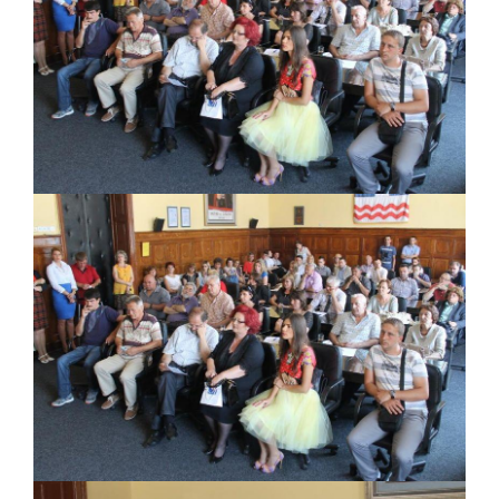
PRELIMINARNA RANG LISTA KANDIDATA KOJI
SU OSTVARILI PRAVO NA GRADSKI MJESEČNI
BORAČKI DODATAK ZA DEMOBILISANE
BORCE VOJSKE REPUBLIKE SRPSKE U STANjU
SOCIJALNE POTREBE
Obrasci zahtjeva za regresirano gorivo
dostupni od 13. marta do 15. novembra
Zahtjev za izdavanje PONOSNE KARTICE
Obavještenje o zabrani saobraćaja 6. i 7.
avgusta
Obavještenje za preduzetnika - Vera Ujić