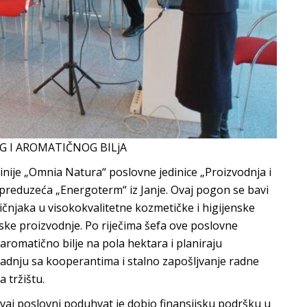
G I AROMATIČNOG BILjA
linije „Omnia Natura“ poslovne jedinice „Proizvodnja i
u preduzeća „Energoterm“ iz Janje. Ovaj pogon se bavi
ičnjaka u visokokvalitetne kozmetičke i higijenske
e proizvodnje. Po riječima šefa ove poslovne
 aromatično bilje na pola hektara i planiraju
aradnju sa kooperantima i stalno zapošljvanje radne
a tržištu.
ovaj poslovni poduhvat je dobio finansijsku podršku u