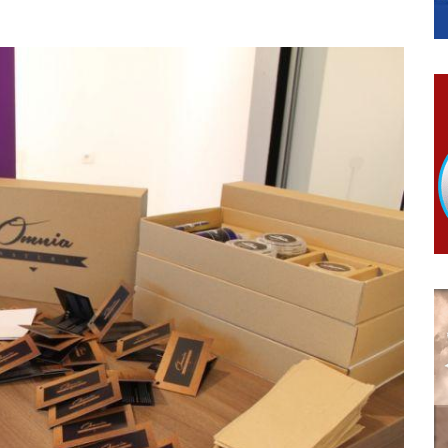
RTICE
 i 7. avgusta
 Ujić