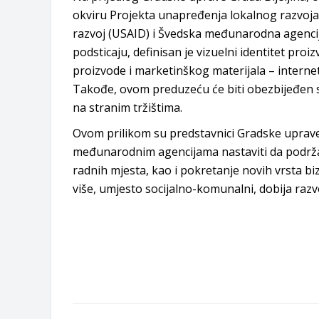
okviru Projekta unapređenja lokalnog razvoj
razvoj (USAID) i Švedska međunarodna agencija
podsticaju, definisan je vizuelni identitet pro
proizvode i marketinškog materijala – interne
Takođe, ovom preduzeću će biti obezbijeđen se
na stranim tržištima.
Ovom prilikom su predstavnici Gradske uprave 
međunarodnim agencijama nastaviti da podrža
radnih mjesta, kao i pokretanje novih vrsta bi
više, umjesto socijalno-komunalni, dobija razv