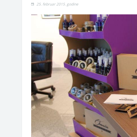
Zahtjev za izdavanje PONOSNE KA
25. februar 2015. godine
Obavještenje o zabrani saobraćaja 6.
Obavještenje za preduzetnika - Vera