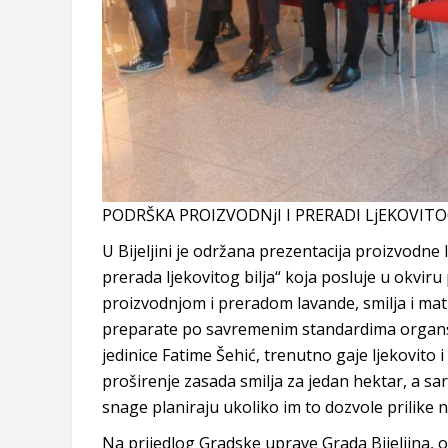
PODRŠKA PROIZVODNjI I PRERADI LjEKOVITO
U Bijeljini je održana prezentacija proizvodne 
prerada ljekovitog bilja“ koja posluje u okvir
proizvodnjom i preradom lavande, smilja i mat
preparate po savremenim standardima organsk
jedinice Fatime Šehić, trenutno gaje ljekovito i
proširenje zasada smilja za jedan hektar, a s
snage planiraju ukoliko im to dozvole prilike n
Na prijedlog Gradske uprave Grada Bijeljina, 