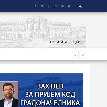
Ћирилица
|
English
 KUĆE SA OKUĆNICOM NA TERITORIJI
ČKI DODATAK ZA DEMOBILISANE BORCE