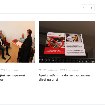
 2015. godine
25. februar 2015. godine
2
ljini ravnopravni
Apel građanima da ne daju novac
Poče
va
djeci na ulici
lok