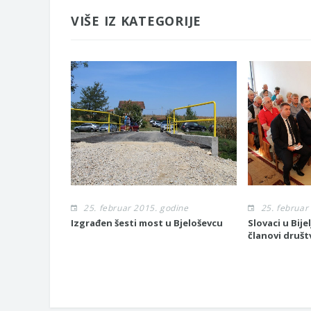
VIŠE IZ KATEGORIJE
25. februar 2015. godine
25. februar
Izgrađen šesti most u Bjeloševcu
Slovaci u Bije
članovi društ