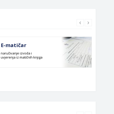
E-matičar
Dok
naručivanje izvoda i
Službeni
uvjerenja iz matičnih knjiga
Budžet G
Planska 