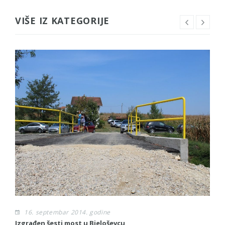
VIŠE IZ KATEGORIJE
16. septembar 2014. godine
Izgrađen šesti most u Bjeloševcu
Sl