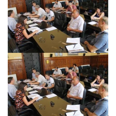
PRELIMINARNA RANG LISTA KANDIDATA KOJI
SU OSTVARILI PRAVO NA GRADSKI MJESEČNI
BORAČKI DODATAK ZA DEMOBILISANE
BORCE VOJSKE REPUBLIKE SRPSKE U STANjU
SOCIJALNE POTREBE
Obrasci zahtjeva za regresirano gorivo
dostupni od 13. marta do 15. novembra
Zahtjev za izdavanje PONOSNE KARTICE
Obavještenje o zabrani saobraćaja 6. i 7.
avgusta
Obavještenje za preduzetnika - Vera Ujić