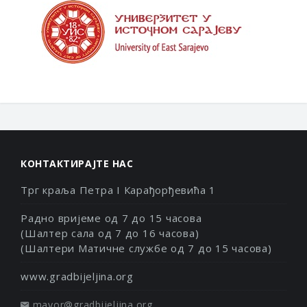
КОНТАКТИРАЈТЕ НАС
Трг краља Петра I Карађорђевића 1
Радно вријеме од 7 до 15 часова
(Шалтер сала од 7 до 16 часова)
(Шалтери Матичне службе од 7 до 15 часова)
www.gradbijeljina.org
mayor@gradbijeljina.org