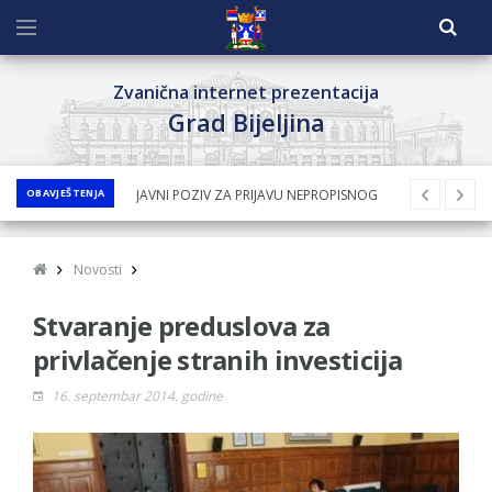
Zvanična internet prezentacija
Grad Bijeljina
OBAVJEŠTENJA
JAVNI POZIV ZA PRIJAVU NEPROPISNOG
ODLAGANjA OTPADA UZ DODJELU
FINANSIJSKE NAGRADE
Novosti
JAVNI KONKURS ZA DODJELU
Stvaranje preduslova za
BESPOVRATNIH SREDSTAVA ZA
SUFINANSIRANjE KUPOVINE SEOSKE KUĆE SA
privlačenje stranih investicija
OKUĆNICOM NA TERITORIJI GRADA BIJELjINA
16. septembar 2014. godine
ZA 2026. GODINU
Obavještenje za preduzetnika - Nenad
Nukić