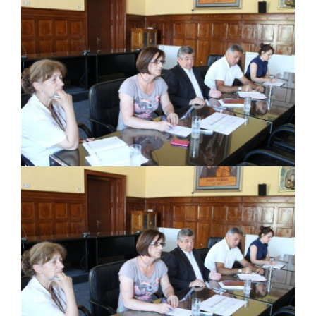
PRELIMINARNA RANG LISTA KANDIDATA KOJI
SU OSTVARILI PRAVO NA GRADSKI MJESEČNI
BORAČKI DODATAK ZA DEMOBILISANE
BORCE VOJSKE REPUBLIKE SRPSKE U STANjU
SOCIJALNE POTREBE
Od 27. jula prijem zahtjeva za novčanu
pomoć za nabavku školskog pribora
osnovcima
Obrasci zahtjeva za regresirano gorivo
dostupni od 13. marta do 15. novembra
Zahtjev za izdavanje PONOSNE KARTICE
Obavještenje o zabrani saobraćaja 6. i 7.
avgusta
Obavještenje za preduzetnika - Vera Ujić