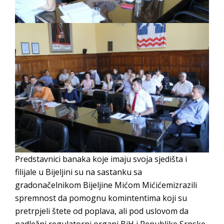
Predstavnici banaka koje imaju svoja sjedišta i
filijale u Bijeljini su na sastanku sa
gradonačelnikom Bijeljine Mićom Mićićemizrazili
spremnost da pomognu komintentima koji su
pretrpjeli štete od poplava, ali pod uslovom da
nadležni regulatorni organi BiH i Republike Srpske