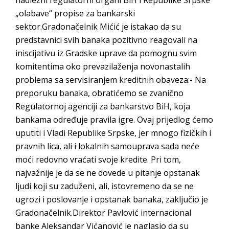
„olabave“ propise za bankarski
sektor.Gradonačelnik Mićić je istakao da su
predstavnici svih banaka pozitivno reagovali na
iniscijativu iz Gradske uprave da pomognu svim
komitentima oko prevazilaženja novonastalih
problema sa servisiranjem kreditnih obaveza:- Na
preporuku banaka, obratićemo se zvanično
Regulatornoj agenciji za bankarstvo BiH, koja
bankama određuje pravila igre. Ovaj prijedlog ćemo
uputiti i Vladi Republike Srpske, jer mnogo fizičkih i
pravnih lica, ali i lokalnih samouprava sada neće
moći redovno vraćati svoje kredite. Pri tom,
najvažnije je da se ne dovede u pitanje opstanak
ljudi koji su zaduženi, ali, istovremeno da se ne
ugrozi i poslovanje i opstanak banaka, zaključio je
Gradonačelnik.Direktor Pavlović internacional
banke Aleksandar Vićanović je naglasio da su