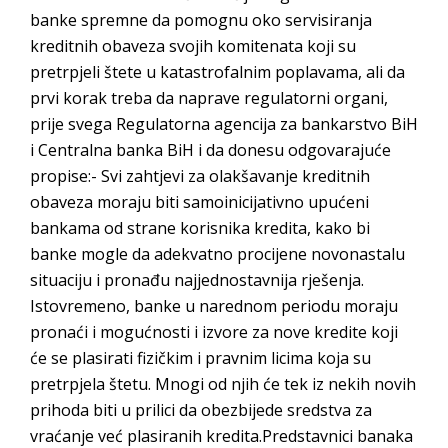
banke spremne da pomognu oko servisiranja
kreditnih obaveza svojih komitenata koji su
pretrpjeli štete u katastrofalnim poplavama, ali da
prvi korak treba da naprave regulatorni organi,
prije svega Regulatorna agencija za bankarstvo BiH
i Centralna banka BiH i da donesu odgovarajuće
propise:- Svi zahtjevi za olakšavanje kreditnih
obaveza moraju biti samoinicijativno upućeni
bankama od strane korisnika kredita, kako bi
banke mogle da adekvatno procijene novonastalu
situaciju i pronađu najjednostavnija rješenja.
Istovremeno, banke u narednom periodu moraju
pronaći i mogućnosti i izvore za nove kredite koji
će se plasirati fizičkim i pravnim licima koja su
pretrpjela štetu. Mnogi od njih će tek iz nekih novih
prihoda biti u prilici da obezbijede sredstva za
vraćanje već plasiranih kredita.Predstavnici banaka