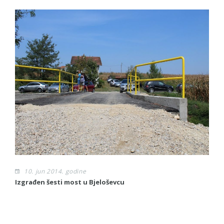
10. jun 2014. godine
Izgrađen šesti most u Bjeloševcu
Sl