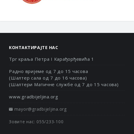
КОНТАКТИРАЈТЕ НАС
Трг краља Петра I Карађорђевића 1
Радно вријеме од 7 до 15 часова
(Шалтер сала од 7 до 16 часова)
(Шалтери Матичне службе од 7 до 15 часова)
www.gradbijeljina.org
mayor@gradbijeljina.org
Зовите нас: 055/233-100