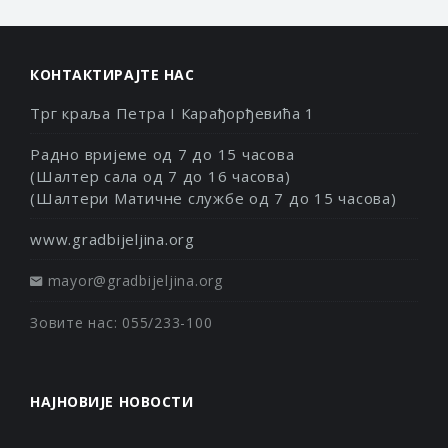
КОНТАКТИРАЈТЕ НАС
Трг краља Петра I Карађорђевића 1
Радно вријеме од 7 до 15 часова
(Шалтер сала од 7 до 16 часова)
(Шалтери Матичне службе од 7 до 15 часова)
www.gradbijeljina.org
mayor@gradbijeljina.org
Зовите нас: 055/233-100
НАЈНОВИЈЕ НОВОСТИ