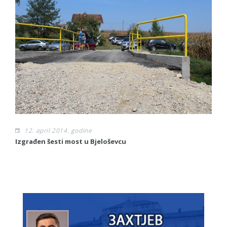
12. april 2014. godine
Izgrađen šesti most u Bjeloševcu
Sl