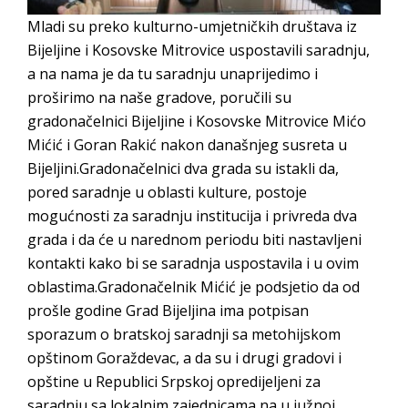
Mladi su preko kulturno-umjetničkih društava iz
Bijeljine i Kosovske Mitrovice uspostavili saradnju,
a na nama je da tu saradnju unaprijedimo i
proširimo na naše gradove, poručili su
gradonačelnici Bijeljine i Kosovske Mitrovice Mićo
Mićić i Goran Rakić nakon današnjeg susreta u
Bijeljini.Gradonačelnici dva grada su istakli da,
pored saradnje u oblasti kulture, postoje
mogućnosti za saradnju institucija i privreda dva
grada i da će u narednom periodu biti nastavljeni
kontakti kako bi se saradnja uspostavila i u ovim
oblastima.Gradonačelnik Mićić je podsjetio da od
prošle godine Grad Bijeljina ima potpisan
sporazum o bratskoj saradnji sa metohijskom
opštinom Goraždevac, a da su i drugi gradovi i
opštine u Republici Srpskoj opredijeljeni za
saradnju sa lokalnim zajednicama na u južnoj