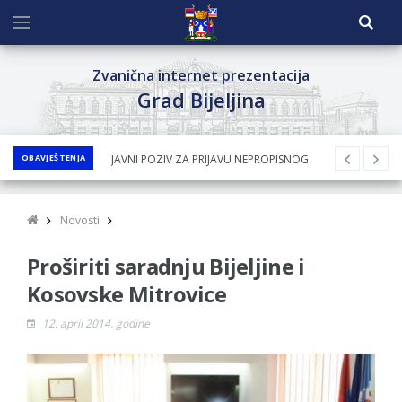
Zvanična internet prezentacija
Grad Bijeljina
OBAVJEŠTENJA
JAVNI POZIV ZA PRIJAVU NEPROPISNOG
ODLAGANjA OTPADA UZ DODJELU
FINANSIJSKE NAGRADE
Novosti
JAVNI KONKURS ZA DODJELU
Proširiti saradnju Bijeljine i
BESPOVRATNIH SREDSTAVA ZA
SUFINANSIRANjE KUPOVINE SEOSKE KUĆE SA
Kosovske Mitrovice
OKUĆNICOM NA TERITORIJI GRADA BIJELjINA
12. april 2014. godine
ZA 2026. GODINU
Obavještenje za preduzetnika - Nenad
Nukić