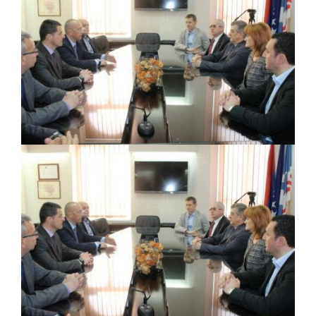
PRELIMINARNA RANG LISTA KANDIDATA KOJI
SU OSTVARILI PRAVO NA GRADSKI MJESEČNI
BORAČKI DODATAK ZA DEMOBILISANE
BORCE VOJSKE REPUBLIKE SRPSKE U STANjU
SOCIJALNE POTREBE
Obrasci zahtjeva za regresirano gorivo
dostupni od 13. marta do 15. novembra
Zahtjev za izdavanje PONOSNE KARTICE
Obavještenje o zabrani saobraćaja 6. i 7.
avgusta
Obavještenje za preduzetnika - Vera Ujić