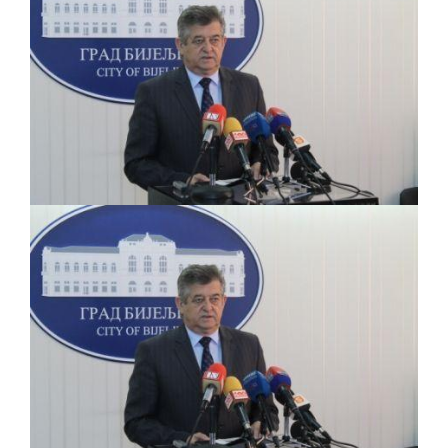
BORCE VOJSKE REPUBLIKE SRPSKE U STANjU
SOCIJALNE POTREBE
Obrasci zahtjeva za regresirano gorivo
dostupni od 13. marta do 15. novembra
Zahtjev za izdavanje PONOSNE KARTICE
Obavještenje za preduzetnika - Vera Ujić
JAVNI POZIV ZA PRIJAVU NEPROPISNOG
ODLAGANjA OTPADA UZ DODJELU
FINANSIJSKE NAGRADE