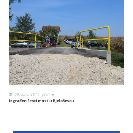
09. april 2014. godine
Izgrađen šesti most u Bjeloševcu
Sl