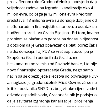
predviđenom roku.Gradonačelnik je podsjetio da je
vrijednost radova na izgradnji kanalizacije oko 41
milion evra, od čega je 12 miliona evra kreditnih
sredstava, 18 miliona evra su donacije dobijene od
međunarodnih finansijskih ustanova, a ostatak su
budžetska sredstva Grada Bijeljina.- Pri tom, imamo
problem sa plaćanjem poreza na dodatu vrijednost,
s obzirom da je Grad obavezan da plati porez čak i
na dio donacija. Taj PDV se vraćauplatiocu, pa je
Skupština Grada odobrila da Grad uzme
beskamatnu pozajmicu od Pavlović banke, i to nije
novo finansisjko opterećenje Grada, nego samo
način da se obezbijede sredstva do povraćaja PDV-
a, naglasio je gradonačelnik Mićić.Osvrnuvši se na
kritike poslanika SNSD-a zbog visoke cijene vode i
odvoda otpadnih voda, Gradonačelnik je podsjetio
da je sav teret izgradnje kanalizacije i proširenja