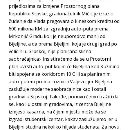
prijedlozima za izmjene Prostornog plana
Republike Srpske, gradonačelnik Mićić je izrazio
čuđenje da Vlada pregovara o kineskom kreditu od
600 miliona KM za izgradnju auto-puta prema
Mrkonjić Gradu koji je neuporedivo manji od
Bijeljine, a da prema Bijeljini, koja je drugi grad po
veličini u Srpskoj, nije planirana slična
saobraćajnica:- Insistiraćemo da se u Prostorni
plan uvrsti auto-put kojim će Bijeljina kod Kuzmina
biti spojena sa koridorom 10 C ili sa planiranim
auto-putem prema Loznici i Valjevu, jer Bijeljina
zaslužuje moderne saobraćajnice kao i ostali
gradovi u Srpskoj. Takođe, ponovo ćemo tražiti da
se, kao i u ostalim gradovima, iz centra Bijeljine
izmjesti kasarna, na čijem mjestu može da se
izgradi studentski centar, kakav zaslužujemo jer u
Bijeljini studira nekoliko hiljada studenata. Za novu