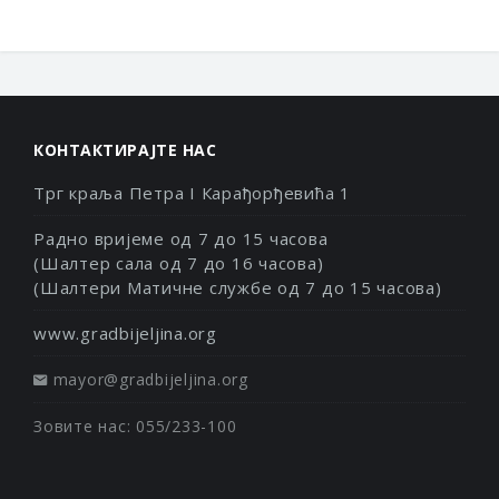
КОНТАКТИРАЈТЕ НАС
Трг краља Петра I Карађорђевића 1
Радно вријеме од 7 до 15 часова
(Шалтер сала од 7 до 16 часова)
(Шалтери Матичне службе од 7 до 15 часова)
www.gradbijeljina.org
mayor@gradbijeljina.org
Зовите нас: 055/233-100