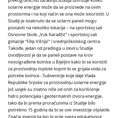
prekograničniu saradnju.Studija utvrđuje koliko
solarne energije može da se proizvede na ovim
prostorima i na koji način se ona može iskoristiti. U
Studiji je istaknuto da se solarni paneli mogu
postaviti na nekoliko lokacija – na sportskoj sali
Osnovne škole „Vuk Karadžić“ i sportskoj sali
gimazije “Filip Višnjić“ i srednjoškolskog centra.
Takođe, jedan od predloga u okviru Studije
izvodljivosti je da se paneli postave na krov
novoigrađene bolnice u Bijeljini kako bi se koristili
za proizvodnju toplote kojom bi se grijala voda za
potrebe bolnice.- Subvenicije koje daje Vlada
Republike Srpske za proizvodnju solarne energije
još uvijek su znatno niže od onih za korišćenje
hidro potencijala i geotermalnih izvora energije,
tako da bi prema proračunima iz Studije bilo
potrebno 15 godina da bi se ove investicije otplatile.
Značaj investicija bio bi prije svega edukativnog