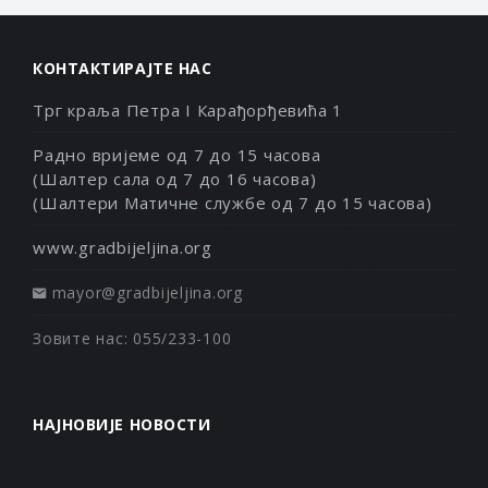
КОНТАКТИРАЈТЕ НАС
Трг краља Петра I Карађорђевића 1
Радно вријеме од 7 до 15 часова
(Шалтер сала од 7 до 16 часова)
(Шалтери Матичне службе од 7 до 15 часова)
www.gradbijeljina.org
mayor@gradbijeljina.org
Зовите нас: 055/233-100
НАЈНОВИЈЕ НОВОСТИ