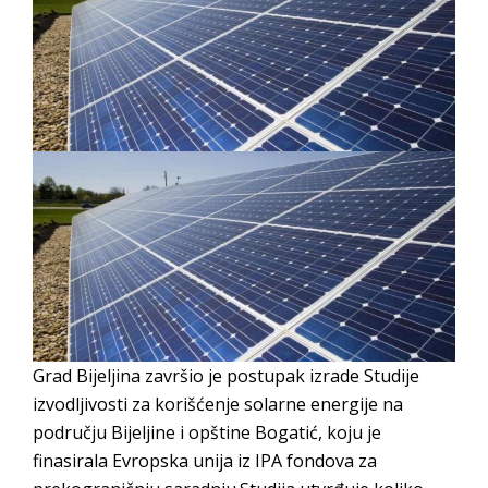
BORCE VOJSKE REPUBLIKE SRPSKE U STANjU
SOCIJALNE POTREBE
Obrasci zahtjeva za regresirano gorivo
dostupni od 13. marta do 15. novembra
Zahtjev za izdavanje PONOSNE KARTICE
Obavještenje za preduzetnika - Vera Ujić
JAVNI POZIV ZA PRIJAVU NEPROPISNOG
ODLAGANjA OTPADA UZ DODJELU
FINANSIJSKE NAGRADE
Grad Bijeljina završio je postupak izrade Studije
izvodljivosti za korišćenje solarne energije na
području Bijeljine i opštine Bogatić, koju je
finasirala Evropska unija iz IPA fondova za