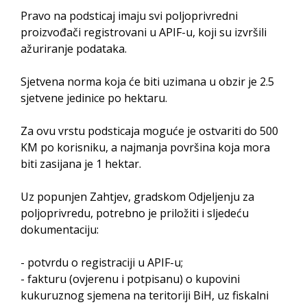
Obrasci zahtjeva za regresirano gorivo
Pravo na podsticaj imaju svi poljoprivredni
dostupni od 13. marta do 15. novembra
proizvođači registrovani u APIF-u, koji su izvršili
Zahtjev za izdavanje PONOSNE KARTICE
ažuriranje podataka.
Obavještenje o zabrani saobraćaja 6. i 7.
Sjetvena norma koja će biti uzimana u obzir je 2.5
avgusta
sjetvene jedinice po hektaru.
Obavještenje za preduzetnika - Vera Ujić
Za ovu vrstu podsticaja moguće je ostvariti do 500
KM po korisniku, a najmanja površina koja mora
biti zasijana je 1 hektar.
Uz popunjen Zahtjev, gradskom Odjeljenju za
poljoprivredu, potrebno je priložiti i sljedeću
dokumentaciju:
- potvrdu o registraciji u APIF-u;
- fakturu (ovjerenu i potpisanu) o kupovini
kukuruznog sjemena na teritoriji BiH, uz fiskalni