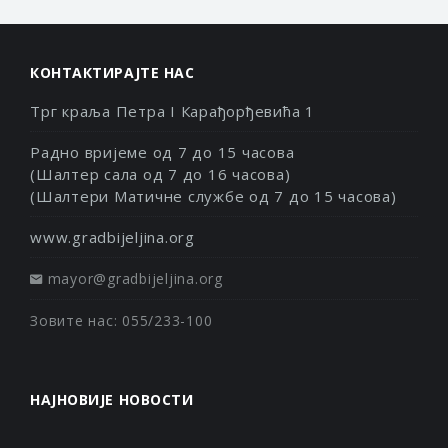
КОНТАКТИРАЈТЕ НАС
Трг краља Петра I Карађорђевића 1
Радно вријеме од 7 до 15 часова
(Шалтер сала од 7 до 16 часова)
(Шалтери Матичне службе од 7 до 15 часова)
www.gradbijeljina.org
mayor@gradbijeljina.org
Зовите нас: 055/233-100
НАЈНОВИЈЕ НОВОСТИ