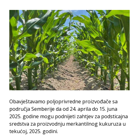
PRELIMINARNA RANG LISTA KANDIDATA KOJI
SU OSTVARILI PRAVO NA GRADSKI MJESEČNI
BORAČKI DODATAK ZA DEMOBILISANE
BORCE VOJSKE REPUBLIKE SRPSKE U STANjU
SOCIJALNE POTREBE
JAVNI POZIV ZA NAJLjEPŠE UREĐENO
DVORIŠTE INDIVIDUALNIH DOMAĆINSTAVA,
DVORIŠTE ZAJEDNICA ETAŽNIH VLASNIKA I
JAVNI PROSTOR U MJESNIM ZAJEDNICAMA
NA TERITORIJI GRADA BIJELjINA
Obavještenje za preduzetnika - Gojko
Obavještavamo poljoprivredne proizvođače sa
Bogunović
područja Semberije da od 24. aprila do 15. juna
Od 27. jula prijem zahtjeva za novčanu
2025. godine mogu podnijeti zahtjev za podsticajna
sredstva za proizvodnju merkantilnog kukuruza u
pomoć za nabavku školskog pribora
tekućoj, 2025. godini.
osnovcima