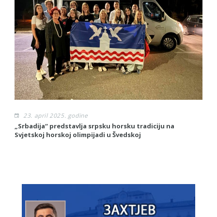
23. april 2025. godine
„Srbadija“ predstavlja srpsku horsku tradiciju na
Mu
Svjetskoj horskoj olimpijadi u Švedskoj
P