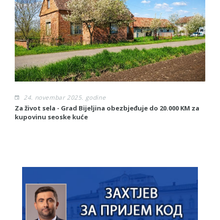
24. novembar 2025. godine
Za život sela - Grad Bijeljina obezbjeđuje do 20.000 KM za
S
kupovinu seoske kuće
To
G