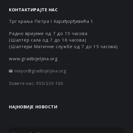
КОНТАКТИРАЈТЕ НАС
Трг краља Петра I Карађорђевића 1
Радно вријеме од 7 до 15 часова
(Шалтер сала од 7 до 16 часова)
(Шалтери Матичне службе од 7 до 15 часова)
www.gradbijeljina.org
mayor@gradbijeljina.org
Зовите нас: 055/233-100
НАЈНОВИЈЕ НОВОСТИ