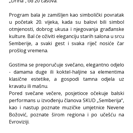
„Drina“, od 20 časova.
Obavještenje za preduzetnika - Vera Ujić
JAVNI POZIV ZA PRIJAVU NEPROPISNOG
Program bala je zamišljen kao simbolički povratak
ODLAGANjA OTPADA UZ DODJELU
u početak 20. vijeka, kada su balovi bili simbol
FINANSIJSKE NAGRADE
otmjenosti, dobrog ukusa i njegovanja građanske
kulture. Bal će oživiti eleganciju starih salona u srcu
Semberije, a svaki gest i svaka riječ nosiće čar
prošlog vremena.
Gostima se preporučuje svečano, elegantno odjelo
- damama duge ili koktel-haljine sa elementima
klasične estetike, a gospodi tamna odjela uz
kravatu ili mašnu.
Pored svečane večere, posjetioce očekuje balski
performans u izvođenju članova SKUD „Semberija“,
kao i nastup poznate muzičke umjetnice Nevene
Božović, poznate širom regiona i po učešću na
Evroviziji.