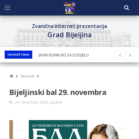
Zvanična internet prezentacija
Grad Bijeljina
OBAVJEŠTENJA
JAVNI KONKURS ZA DODJELU
BESPOVRATNIH SREDSTAVA ZA
SUFINANSIRANjE KUPOVINE SEOSKE KUĆE SA
Novosti
OKUĆNICOM NA TERITORIJI GRADA BIJELjINA
Bijeljinski bal 29. novembra
ZA 2026. GODINU
Obavještenje za preduzetnika - Nenad
24. novembar 2025. godine
Nukić
PRELIMINARNA RANG LISTA KANDIDATA KOJI
SU OSTVARILI PRAVO NA GRADSKI MJESEČNI
BORAČKI DODATAK ZA DEMOBILISANE