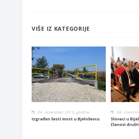
VIŠE IZ KATEGORIJE
04. novembar 2015. godine
04. novemb
Izgrađen šesti most u Bjeloševcu
Slovaci u Bije
članovi društ