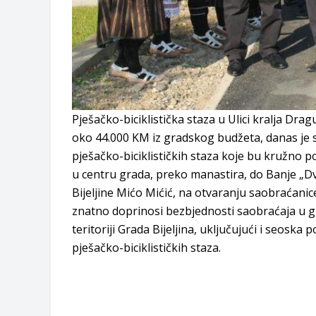
Pješačko-biciklistička staza u Ulici kralja Drag
oko 44.000 KM iz gradskog budžeta, danas je 
pješačko-biciklističkih staza koje bu kružno p
u centru grada, preko manastira, do Banje „Dvo
Bijeljine Mićo Mićić, na otvaranju saobraćani
znatno doprinosi bezbjednosti saobraćaja u gra
teritoriji Grada Bijeljina, uključujući i seosk
pješačko-biciklističkih staza.