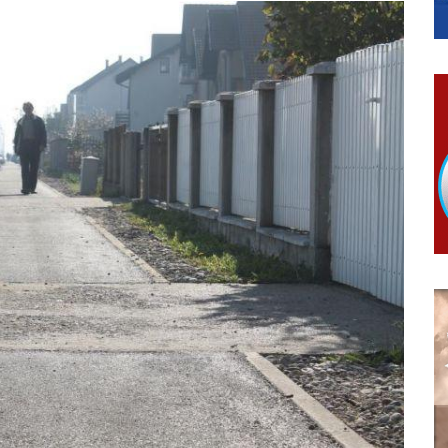
ivo dostupni od 13. marta do 15. novembra
RTICE
 i 7. avgusta
 Ujić