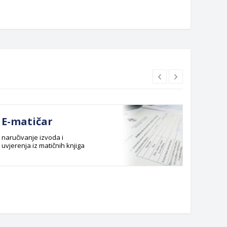
E-matičar
Dok
naručivanje izvoda i
Službeni
uvjerenja iz matičnih knjiga
Budžet G
Planska 