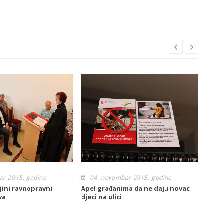
ar 2015. godine
04. novembar 2015. godine
0
ljini ravnopravni
Apel građanima da ne daju novac
Poče
va
djeci na ulici
lok