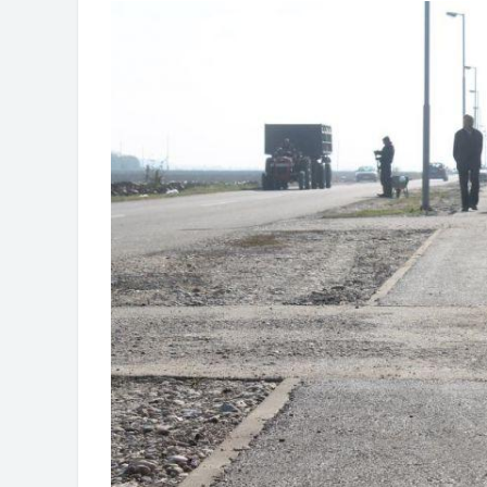
Obrasci zahtjeva za regresirano gor
Zahtjev za izdavanje PONOSNE KA
Obavještenje o zabrani saobraćaja 6.
Obavještenje za preduzetnika - Vera