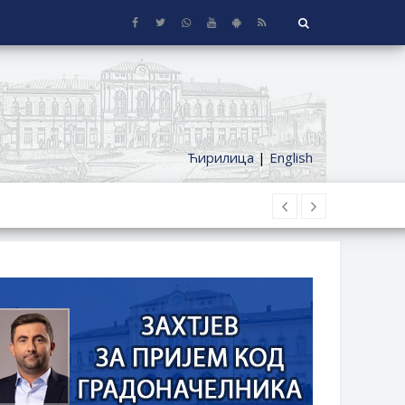
Ћирилица
|
English
 KUĆE SA OKUĆNICOM NA TERITORIJI
ČKI DODATAK ZA DEMOBILISANE BORCE