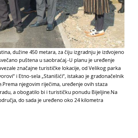
utina, dužine 450 metara, za čiju izgradnju je izdvojeno
svečano puštena u saobraćaj.-U planu je uređenje
ovezale značajne turističke lokacije, od Velikog parka
rovi“ i Etno-sela „Stanišići“, istakao je gradonačelnik
ce.Prema njegovim riječima, uređenje ovih staza
du, a obogatilo bi i turističku ponudu Bijeljine.Na
a područja, do sada je uređeno oko 24 kilometra