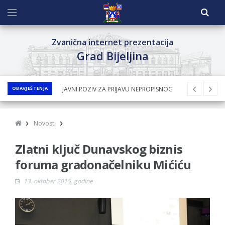
Zvanična internet prezentacija
Grad Bijeljina
OBAVJEŠTENJA
JAVNI POZIV ZA PRIJAVU NEPROPISNOG
ODLAGANjA OTPADA UZ DODJELU
FINANSIJSKE NAGRADE
Novosti
JAVNI KONKURS ZA DODJELU
Zlatni ključ Dunavskog biznis
BESPOVRATNIH SREDSTAVA ZA
SUFINANSIRANjE KUPOVINE SEOSKE KUĆE SA
foruma gradonačelniku Mićiću
OKUĆNICOM NA TERITORIJI GRADA BIJELjINA
13. oktobar 2015. godine
ZA 2026. GODINU
Obavještenje za preduzetnika - Nenad
Nukić