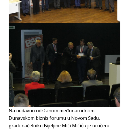
Obrasci zahtjeva za regresirano gorivo
dostupni od 13. marta do 15. novembra
Zahtjev za izdavanje PONOSNE KARTICE
Obavještenje o zabrani saobraćaja 6. i 7.
avgusta
Obavještenje za preduzetnika - Vera Ujić
Na nedavno održanom međunarodnom
Dunavskom biznis forumu u Novom Sadu,
gradonačelniku Bijeljine Mići Mićiću je uručeno