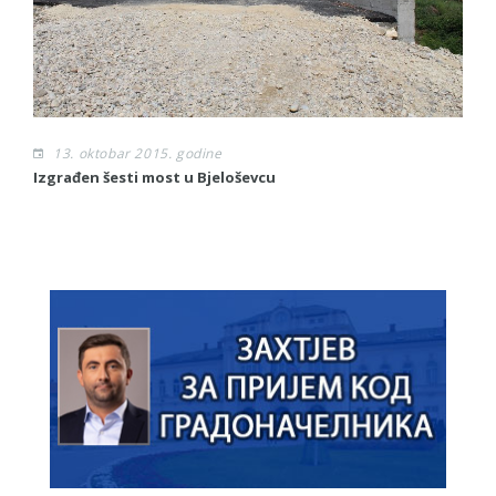
13. oktobar 2015. godine
Izgrađen šesti most u Bjeloševcu
Sl