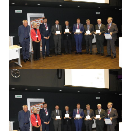
PRELIMINARNA RANG LISTA KANDIDATA KOJI
SU OSTVARILI PRAVO NA GRADSKI MJESEČNI
BORAČKI DODATAK ZA DEMOBILISANE
BORCE VOJSKE REPUBLIKE SRPSKE U STANjU
SOCIJALNE POTREBE
JAVNI POZIV ZA NAJLjEPŠE UREĐENO
DVORIŠTE INDIVIDUALNIH DOMAĆINSTAVA,
DVORIŠTE ZAJEDNICA ETAŽNIH VLASNIKA I
JAVNI PROSTOR U MJESNIM ZAJEDNICAMA
NA TERITORIJI GRADA BIJELjINA
Obavještenje za preduzetnika - Gojko
Bogunović
Od 27. jula prijem zahtjeva za novčanu
pomoć za nabavku školskog pribora
osnovcima