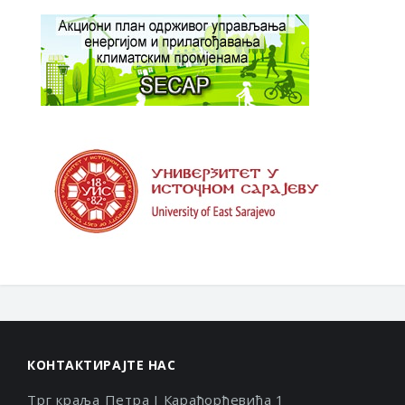
КОНТАКТИРАЈТЕ НАС
Трг краља Петра I Карађорђевића 1