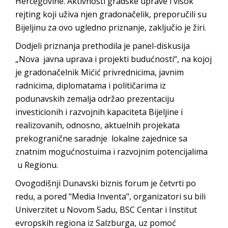
Hercegovine. Aktivnosti gradske uprave i visok
rejting koji uživa njen gradonačelik, preporučili su
Bijeljinu za ovo ugledno priznanje, zaključio je žiri.
Dodjeli priznanja prethodila je panel-diskusija
„Nova javna uprava i projekti budućnosti“, na kojoj
je gradonačelnik Mićić privrednicima, javnim
radnicima, diplomatama i političarima iz
podunavskih zemalja održao prezentaciju
investicionih i razvojnih kapaciteta Bijeljine i
realizovanih, odnosno, aktuelnih projekata
prekogranične saradnje lokalne zajednice sa
znatnim mogućnostuima i razvojnim potencijalima
u Regionu.
Ovogodišnji Dunavski biznis forum je četvrti po
redu, a pored "Media Inventa", organizatori su bili
Univerzitet u Novom Sadu, BSC Centar i Institut
evropskih regiona iz Salzburga, uz pomoć