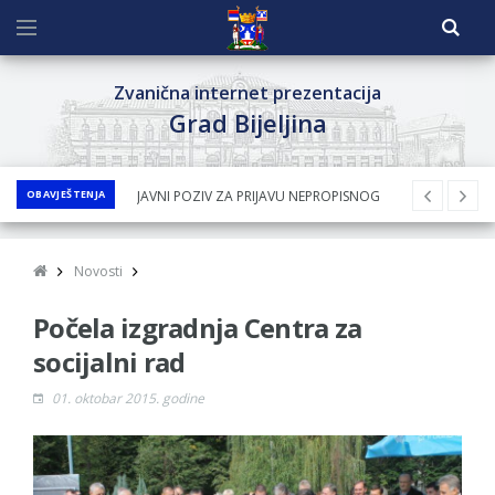
Zvanična internet prezentacija
Grad Bijeljina
OBAVJEŠTENJA
JAVNI POZIV ZA PRIJAVU NEPROPISNOG
ODLAGANjA OTPADA UZ DODJELU
FINANSIJSKE NAGRADE
Novosti
JAVNI KONKURS ZA DODJELU
Počela izgradnja Centra za
BESPOVRATNIH SREDSTAVA ZA
SUFINANSIRANjE KUPOVINE SEOSKE KUĆE SA
socijalni rad
OKUĆNICOM NA TERITORIJI GRADA BIJELjINA
01. oktobar 2015. godine
ZA 2026. GODINU
Obavještenje za preduzetnika - Nenad
Nukić