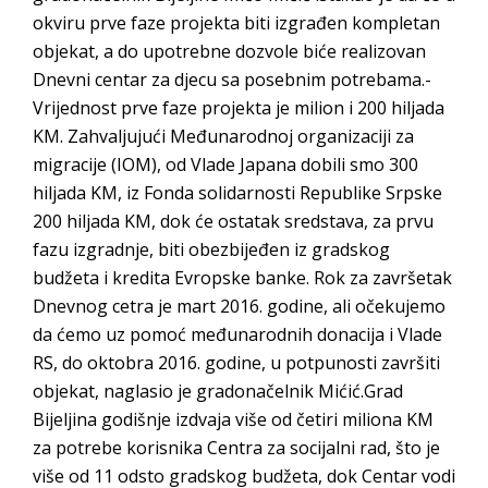
okviru prve faze projekta biti izgrađen kompletan
objekat, a do upotrebne dozvole biće realizovan
Dnevni centar za djecu sa posebnim potrebama.-
Vrijednost prve faze projekta je milion i 200 hiljada
KM. Zahvaljujući Međunarodnoj organizaciji za
migracije (IOM), od Vlade Japana dobili smo 300
hiljada KM, iz Fonda solidarnosti Republike Srpske
200 hiljada KM, dok će ostatak sredstava, za prvu
fazu izgradnje, biti obezbijeđen iz gradskog
budžeta i kredita Evropske banke. Rok za završetak
Dnevnog cetra je mart 2016. godine, ali očekujemo
da ćemo uz pomoć međunarodnih donacija i Vlade
RS, do oktobra 2016. godine, u potpunosti završiti
objekat, naglasio je gradonačelnik Mićić.Grad
Bijeljina godišnje izdvaja više od četiri miliona KM
za potrebe korisnika Centra za socijalni rad, što je
više od 11 odsto gradskog budžeta, dok Centar vodi