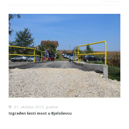
01. oktobar 2015. godine
Izgrađen šesti most u Bjeloševcu
Sl