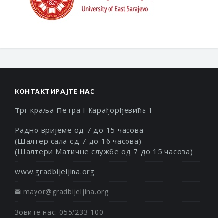
КОНТАКТИРАЈТЕ НАС
Трг краља Петра I Карађорђевића 1
Радно вријеме од 7 до 15 часова
(Шалтер сала од 7 до 16 часова)
(Шалтери Матичне службе од 7 до 15 часова)
www.gradbijeljina.org
mayor@gradbijeljina.org
Зовите нас: 055/233-100