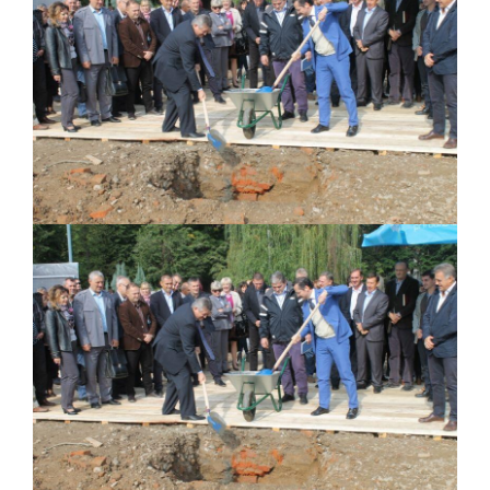
PRELIMINARNA RANG LISTA KANDIDATA KOJI
SU OSTVARILI PRAVO NA GRADSKI MJESEČNI
BORAČKI DODATAK ZA DEMOBILISANE
BORCE VOJSKE REPUBLIKE SRPSKE U STANjU
SOCIJALNE POTREBE
Od 27. jula prijem zahtjeva za novčanu
pomoć za nabavku školskog pribora
osnovcima
Obrasci zahtjeva za regresirano gorivo
dostupni od 13. marta do 15. novembra
Zahtjev za izdavanje PONOSNE KARTICE
Obavještenje o zabrani saobraćaja 6. i 7.
avgusta
Obavještenje za preduzetnika - Vera Ujić