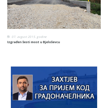
07. avgust 2015. godine
Izgrađen šesti most u Bjeloševcu
Sl