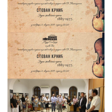
PRELIMINARNA RANG LISTA KANDIDATA KOJI
SU OSTVARILI PRAVO NA GRADSKI MJESEČNI
BORAČKI DODATAK ZA DEMOBILISANE
BORCE VOJSKE REPUBLIKE SRPSKE U STANjU
SOCIJALNE POTREBE
Od 27. jula prijem zahtjeva za novčanu
pomoć za nabavku školskog pribora
osnovcima
Obrasci zahtjeva za regresirano gorivo
dostupni od 13. marta do 15. novembra
Zahtjev za izdavanje PONOSNE KARTICE
Obavještenje o zabrani saobraćaja 6. i 7.
avgusta
Obavještenje za preduzetnika - Vera Ujić