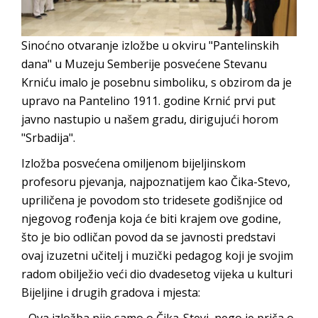
Sinoćno otvaranje izložbe u okviru "Pantelinskih
dana" u Muzeju Semberije posvećene Stevanu
Krniću imalo je posebnu simboliku, s obzirom da je
upravo na Pantelino 1911. godine Krnić prvi put
javno nastupio u našem gradu, dirigujući horom
"Srbadija".
Izložba posvećena omiljenom bijeljinskom
profesoru pjevanja, najpoznatijem kao Čika-Stevo,
upriličena je povodom sto tridesete godišnjice od
njegovog rođenja koja će biti krajem ove godine,
što je bio odličan povod da se javnosti predstavi
ovaj izuzetni učitelj i muzički pedagog koji je svojim
radom obilježio veći dio dvadesetog vijeka u kulturi
Bijeljine i drugih gradova i mjesta:
- Ova izložba nije samo o Čika-Stevi, nego je priča o