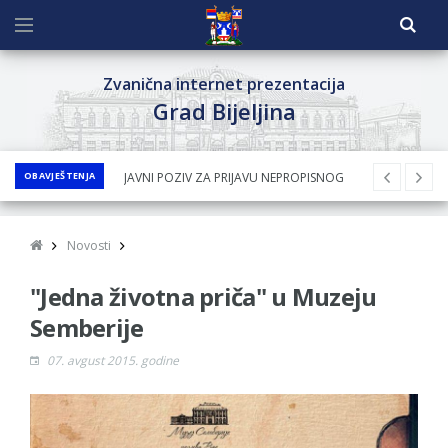
Zvanična internet prezentacija
Grad Bijeljina
OBAVJEŠTENJA
JAVNI POZIV ZA PRIJAVU NEPROPISNOG
ODLAGANjA OTPADA UZ DODJELU
FINANSIJSKE NAGRADE
Novosti
JAVNI KONKURS ZA DODJELU
"Jedna životna priča" u Muzeju
BESPOVRATNIH SREDSTAVA ZA
SUFINANSIRANjE KUPOVINE SEOSKE KUĆE SA
Semberije
OKUĆNICOM NA TERITORIJI GRADA BIJELjINA
07. avgust 2015. godine
ZA 2026. GODINU
Obavještenje za preduzetnika - Nenad
Nukić