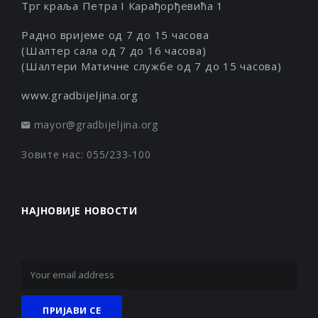
Трг краља Петра I Карађорђевића 1
Радно вријеме од 7 до 15 часова
(Шалтер сала од 7 до 16 часова)
(Шалтери Матичне службе од 7 до 15 часова)
www.gradbijeljina.org
mayor@gradbijeljina.org
Зовите нас: 055/233-100
НАЈНОВИЈЕ НОВОСТИ