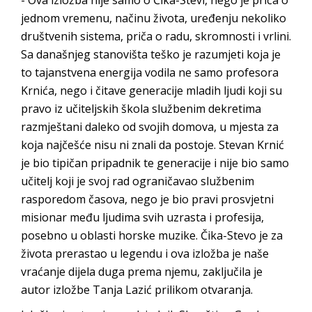
jednom vremenu, načinu života, uređenju nekoliko
društvenih sistema, priča o radu, skromnosti i vrlini.
Sa današnjeg stanovišta teško je razumjeti koja je
to tajanstvena energija vodila ne samo profesora
Krnića, nego i čitave generacije mladih ljudi koji su
pravo iz učiteljskih škola službenim dekretima
razmještani daleko od svojih domova, u mjesta za
koja najčešće nisu ni znali da postoje. Stevan Krnić
je bio tipičan pripadnik te generacije i nije bio samo
učitelj koji je svoj rad ograničavao službenim
rasporedom časova, nego je bio pravi prosvjetni
misionar među ljudima svih uzrasta i profesija,
posebno u oblasti horske muzike. Čika-Stevo je za
života prerastao u legendu i ova izložba je naše
vraćanje dijela duga prema njemu, zaključila je
autor izložbe Tanja Lazić prilikom otvaranja.