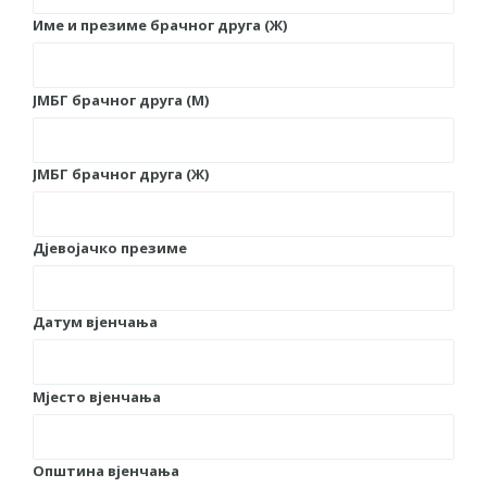
BORCE VOJSKE REPUBLIKE SRPSKE U STANjU
Име и презиме брачног друга (Ж)
SOCIJALNE POTREBE
JAVNI POZIV ZA NAJLjEPŠE UREĐENO
ЈМБГ брачног друга (М)
DVORIŠTE INDIVIDUALNIH DOMAĆINSTAVA,
DVORIŠTE ZAJEDNICA ETAŽNIH VLASNIKA I
ЈМБГ брачног друга (Ж)
JAVNI PROSTOR U MJESNIM ZAJEDNICAMA
NA TERITORIJI GRADA BIJELjINA
Дјевојачко презиме
Obavještenje za preduzetnika - Gojko
Bogunović
Od 27. jula prijem zahtjeva za novčanu
Датум вјенчања
pomoć za nabavku školskog pribora
osnovcima
Мјесто вјенчања
Obrasci zahtjeva za regresirano gorivo
dostupni od 13. marta do 15. novembra
Zahtjev za izdavanje PONOSNE KARTICE
Општина вјенчања