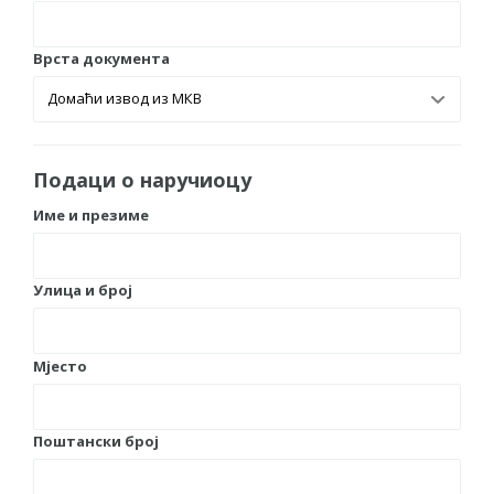
Obavještenje za preduzetnika - Vera Ujić
JAVNI POZIV ZA PRIJAVU NEPROPISNOG
Врста документа
ODLAGANjA OTPADA UZ DODJELU
FINANSIJSKE NAGRADE
Подаци о наручиоцу
Име и презиме
Улица и број
Мјесто
Поштански број