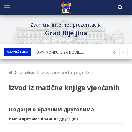
Zvanična internet prezentacija
Grad Bijeljina
OBAVJEŠTENJA
JAVNI KONKURS ZA DODJELU
BESPOVRATNIH SREDSTAVA ZA
SUFINANSIRANjE KUPOVINE SEOSKE KUĆE SA
E-matičar
Izvod iz matične knjige vjenčanih
OKUĆNICOM NA TERITORIJI GRADA BIJELjINA
Izvod iz matične knjige vjenčanih
ZA 2026. GODINU
Obavještenje za preduzetnika - Nenad
Nukić
Подаци о брачним друговима
PRELIMINARNA RANG LISTA KANDIDATA KOJI
SU OSTVARILI PRAVO NA GRADSKI MJESEČNI
Име и презиме брачног друга (М)
BORAČKI DODATAK ZA DEMOBILISANE