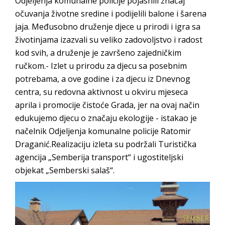
Odjeljenja komunalne policije pojasnili značaj
Obrasci zahtjeva za regresirano gorivo
očuvanja životne sredine i podijelili balone i šarena
dostupni od 13. marta do 15. novembra
jaja. Međusobno druženje djece u prirodi i igra sa
Zahtjev za izdavanje PONOSNE KARTICE
životinjama izazvali su veliko zadovoljstvo i radost
Obavještenje o zabrani saobraćaja 6. i 7.
kod svih, a druženje je završeno zajedničkim
avgusta
ručkom.- Izlet u prirodu za djecu sa posebnim
Obavještenje za preduzetnika - Vera Ujić
potrebama, a ove godine i za djecu iz Dnevnog
centra, su redovna aktivnost u okviru mjeseca
aprila i promocije čistoće Grada, jer na ovaj način
edukujemo djecu o značaju ekologije - istakao je
načelnik Odjeljenja komunalne policije Ratomir
Draganić.Realizaciju izleta su podržali Turistička
agencija „Semberija transport“ i ugostiteljski
objekat „Semberski salaš“.