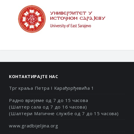
КОНТАКТИРАЈТЕ НАС
Трг краља Петра I Карађорђевића 1
Радно вријеме од 7 до 15 часова
(Шалтер сала од 7 до 16 часова)
(Шалтери Матичне службе од 7 до 15 часова)
www.gradbijeljina.org