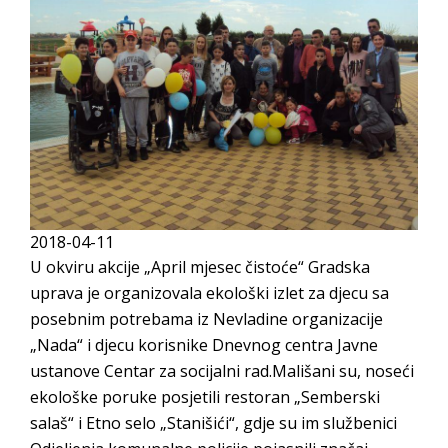
PRELIMINARNA RANG LISTA KANDIDATA KOJI
SU OSTVARILI PRAVO NA GRADSKI MJESEČNI
BORAČKI DODATAK ZA DEMOBILISANE
BORCE VOJSKE REPUBLIKE SRPSKE U STANjU
SOCIJALNE POTREBE
JAVNI POZIV ZA NAJLjEPŠE UREĐENO
DVORIŠTE INDIVIDUALNIH DOMAĆINSTAVA,
DVORIŠTE ZAJEDNICA ETAŽNIH VLASNIKA I
2018-04-11
JAVNI PROSTOR U MJESNIM ZAJEDNICAMA
U okviru akcije „April mjesec čistoće“ Gradska
NA TERITORIJI GRADA BIJELjINA
uprava je organizovala ekološki izlet za djecu sa
Obavještenje za preduzetnika - Gojko
posebnim potrebama iz Nevladine organizacije
Bogunović
„Nada“ i djecu korisnike Dnevnog centra Javne
ustanove Centar za socijalni rad.Mališani su, noseći
Od 27. jula prijem zahtjeva za novčanu
ekološke poruke posjetili restoran „Semberski
pomoć za nabavku školskog pribora
salaš“ i Etno selo „Stanišići“, gdje su im službenici
osnovcima