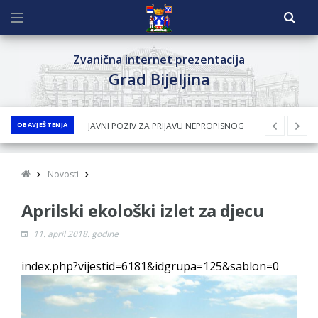
Zvanična internet prezentacija
Grad Bijeljina
OBAVJEŠTENJA
JAVNI POZIV ZA PRIJAVU NEPROPISNOG
ODLAGANjA OTPADA UZ DODJELU
FINANSIJSKE NAGRADE
Novosti
JAVNI KONKURS ZA DODJELU
Aprilski ekološki izlet za djecu
BESPOVRATNIH SREDSTAVA ZA
SUFINANSIRANjE KUPOVINE SEOSKE KUĆE SA
11. april 2018. godine
OKUĆNICOM NA TERITORIJI GRADA BIJELjINA
index.php?vijestid=6181&idgrupa=125&sablon=0
ZA 2026. GODINU
Obavještenje za preduzetnika - Nenad
Nukić