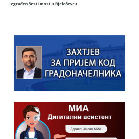
Izgrađen šesti most u Bjeloševcu
Sl