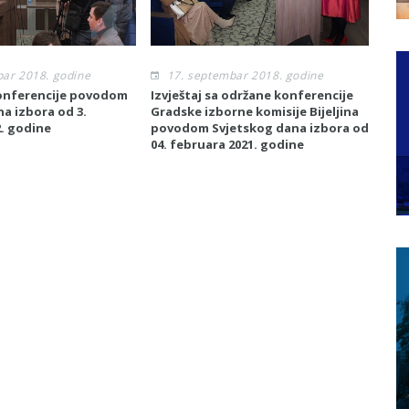
bar 2018. godine
17. septembar 2018. godine
1
 konferencije povodom
Izvještaj sa održane konferencije
Obu
a izbora od 3.
Gradske izborne komisije Bijeljina
odb
2. godine
povodom Svjetskog dana izbora od
04. februara 2021. godine