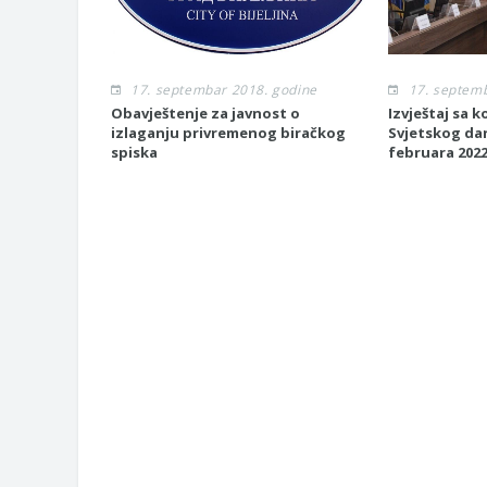
17. septembar 2018. godine
17. septem
Obavještenje za javnost o
Izvještaj sa
izlaganju privremenog biračkog
Svjetskog dan
spiska
februara 202