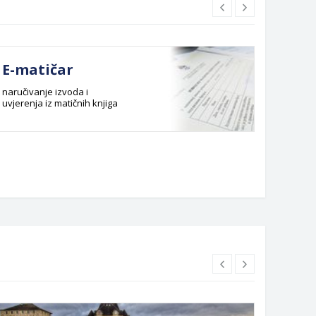
E-matičar
Dok
naručivanje izvoda i
Službeni
uvjerenja iz matičnih knjiga
Budžet G
Planska 