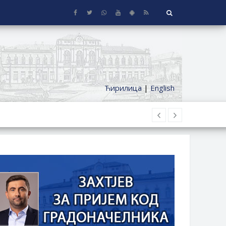
Ћирилица
|
English
 KUĆE SA OKUĆNICOM NA TERITORIJI
ČKI DODATAK ZA DEMOBILISANE BORCE