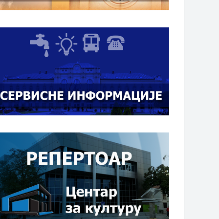
7. septembar 2018. godine
17. septembar 2018. godine
ke za predsjednika biračkih
Šefica Misije OEBS ambasador
ora
Ketlin Kavalec u posjeti Bijeljini