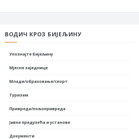
ВОДИЧ КРОЗ БИЈЕЉИНУ
Упознајте Бијељину
Мјесне заједнице
Млади/образовање/спорт
Туризам
Привреда/пољопривреда
Јавна предузећа и установе
Документи