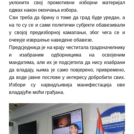
уклонити свој промотивни изборни материјал
одмах након окончања избора.
Сви треба да брину о томе да град буде уредан, а
на то су се и сами политички субјекти обавезивали
у својој предизборној камапањи, због чега се и
очекује извршење наведене обавезе.
Предсједница је на крају честитала градоначелнику
и изабраним одборницима на освојеним
мандатима, али их је подсјетила да нису изабрани
да владају, њима је само повјерено, привремено,
да воде јавне послове у интересу добробити свих.
Избори су највидљивија манифестација ове
владајуће моћи грађана.