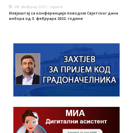
08. фебруар 2021. године
Извјештај са конференције поводом Свјетског дана
О
избора од 3. фебруара 2022. године