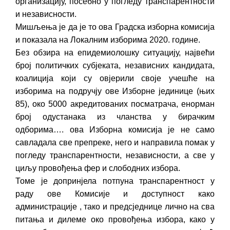
организацију, посебно у погледу транспарентности
и независности.
Мишљења је да је то ова Градска изборна комисија
и показала на Локалним изборима 2020. године.
Без обзира на епидемиолошку ситуацију, највећи
број политичких субјеката, независних кандидата,
коалиција који су овјерили своје учешће на
изборима на подручју ове Изборне јединице (њих
85), око 5000 акредитованих посматрача, енорман
број одустанака из чланства у бирачким
одборима…. ова Изборна комисија је не само
савладала све препреке, него и направила помак у
погледу транспарентности, независности, а све у
циљу провођења фер и слободних избора.
Томе је допринјела потпуна транспарентност у
раду ове Комисије и доступност како
администрације , тако и предсједнице лично на сва
питања и дилеме око провођења избора, како у