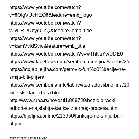
https://www.youtube.com/watch?
v=8OfgVUcHEO8&feature=emb_logo
https://www.youtube.com/watch?
v=vERDUbygCZQ&feature=emb_title
https://www.youtube.com/watch?
v=kamVvldSvio&feature=emb_title
https://www.youtube.com/watch?v=wThKaYwUDE0
https://www.facebook.com/semberijabijeljina/videos/253
https://mojabijeljina.com/petrovic-fun%d0%bacije-ne-
smiju-biti-plijen/
https://www.semberija.info/lat/news/gradovi/bijeljina/13700.b
svjetski-dan-izbora.html
http://www.srna.rs/novosti1/869729/bozic-biracki-
odbori-su-najslabija-karika-izbornog-procesa.htm
https://bijeljina.online/213960/funkcije-ne-smiju-biti-
plijen