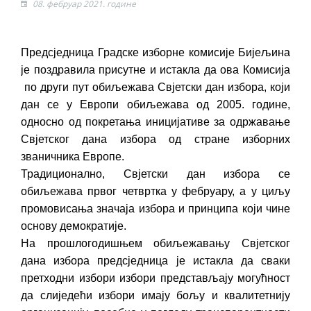
08. фебруар 2021. године
ДОДАТАК ЗА ДЕМОБИЛИСАНЕ БОРЦЕ
ВОЈСКЕ РЕПУБЛИКЕ СРПСКЕ У СТАЊУ
СОЦИЈАЛНЕ ПОТРЕБЕ
​Предсједница Градскe изборнe комисијe Бијељина
је поздравила присутне и истакла да ова Комисија
Обрасци захтјева за регресирано
по други пут обиљежава Свјетски дан избора, који
гориво доступни од 13. марта до 15.
дан се у Европи обиљежава од 2005. године,
новембра
односно од покретања иницијативе за одржавање
Свјетског дана избора од стране изборних
Захтјев за издавање ПОНОСНЕ КАРТИЦЕ
званичника Европе.
Обавјештење за предузетника - Вера
Традиционално, Свјетски дан избора се
Ујић
обиљежава првог четвртка у фебруару, а у циљу
ЈАВНИ ПОЗИВ ЗА ПРИЈАВУ
промовисања значаја избора и принципа који чине
НЕПРОПИСНОГ ОДЛАГАЊА ОТПАДА УЗ
основу демократије.
ДОДЈЕЛУ ФИНАНСИЈСКЕ НАГРАДЕ
На прошлогодишњем обиљежавању Свјетског
дана избора предсједница је истакла да сваки
претходни избори избори представљају могућност
да слиједећи избори имају бољу и квалитетнију