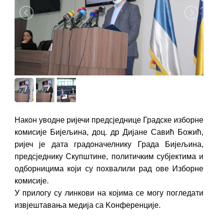
Након уводне ријечи предсједнице Градске изборне
комисије Бијељина, доц. др Дијане Савић Божић,
ријеч је дата градоначелнику Града Бијељина,
предсједнику Скупштине, политичким субјектима и
одборницима који су похвалили рад ове Изборне
комисије.
У прилогу су линкови на којима се могу погледати
извјештавања медија са Kонференције.