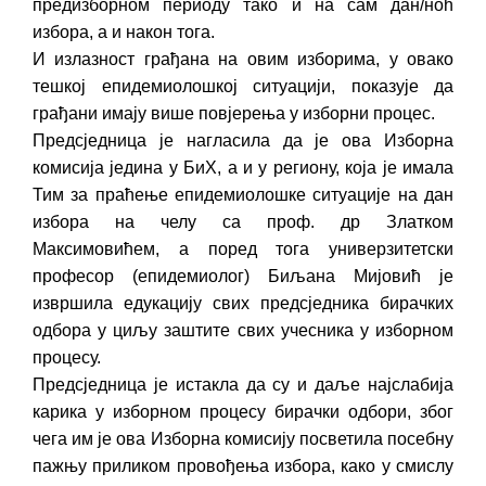
предизборном периоду тако и на сам дан/ноћ
избора, а и након тога.
И излазност грађана на овим изборима, у овако
тешкој епидемиолошкој ситуацији, показује да
грађани имају више повјерења у изборни процес.
Предсједница је нагласила да је ова Изборна
комисија једина у БиХ, а и у региону, која је имала
Тим за праћење епидемиолошке ситуације на дан
избора на челу са проф. др Златком
Максимовићем, а поред тога универзитетски
професор (епидемиолог) Биљана Мијовић је
извршила едукацију свих предсједника бирачких
одбора у циљу заштите свих учесника у изборном
процесу.
Предсједница је истакла да су и даље најслабија
карика у изборном процесу бирачки одбори, због
чега им је ова Изборна комисију посветила посебну
пажњу приликом провођења избора, како у смислу