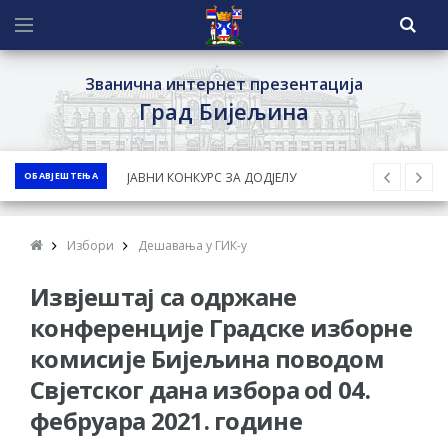
Званична интернет презентација
Град Бијељина
ОБАВЈЕШТЕЊА
ЈАВНИ КОНКУРС ЗА ДОДЈЕЛУ
БЕСПОВРАТНИХ СРЕДСТАВА ЗА
СУФИНАНСИРАЊЕ КУПОВИНЕ СЕОСКЕ
Избори
Дешавања у ГИК-у
КУЋЕ СА ОКУЋНИЦОМ НА ТЕРИТОРИЈИ
Извјештај са одржане
ГРАДА БИЈЕЉИНА ЗА 2026. ГОДИНУ
Обавјештење за предузетника - Ненад
конференције Градске изборне
Нукић
комисије Бијељина поводом
ПРЕЛИМИНАРНA РАНГ ЛИСТA
Свјетског дана избора od 04.
КАНДИДАТА КОЈИ СУ ОСТВАРИЛИ ПРАВО
фебруара 2021. године
НА ГРАДСКИ МЈЕСЕЧНИ БОРАЧКИ