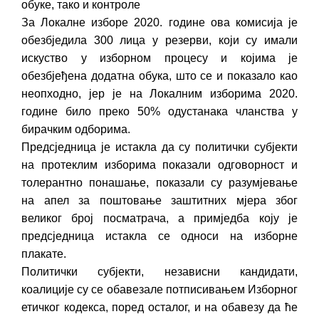
обуке, тако и контроле
За Локалне изборе 2020. године ова комисија је
обезбједила 300 лица у резерви, који су имали
искуство у изборном процесу и којима је
обезбјеђена додатна обука, што се и показало као
неопходно, јер је на Локалним изборима 2020.
године било преко 50% одустанака чланства у
бирачким одборима.
Предсједница је истакла да су политички субјекти
на протеклим изборима показали одговорност и
толерантно понашање, показали су разумјевање
на апел за поштовање заштитних мјера због
великог број посматрача, а примједба коју је
предсједница истакла се односи на изборне
плакате.
Политички субјекти, независни кандидати,
коалиције су се обавезале потписивањем Изборног
етичког кодекса, поред осталог, и на обавезу да ће