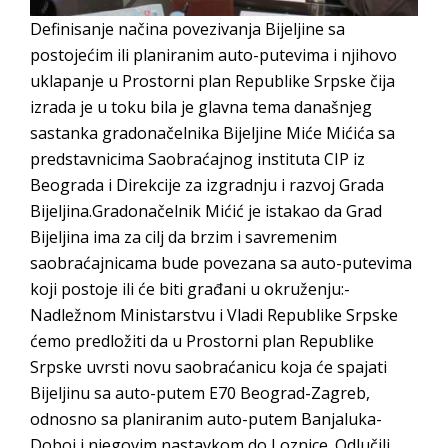
Definisanje načina povezivanja Bijeljine sa
postojećim ili planiranim auto-putevima i njihovo
uklapanje u Prostorni plan Republike Srpske čija
izrada je u toku bila je glavna tema današnjeg
sastanka gradonačelnika Bijeljine Miće Mićića sa
predstavnicima Saobraćajnog instituta CIP iz
Beograda i Direkcije za izgradnju i razvoj Grada
Bijeljina.Gradonačelnik Mićić je istakao da Grad
Bijeljina ima za cilj da brzim i savremenim
saobraćajnicama bude povezana sa auto-putevima
koji postoje ili će biti građani u okruženju:-
Nadležnom Ministarstvu i Vladi Republike Srpske
ćemo predložiti da u Prostorni plan Republike
Srpske uvrsti novu saobraćanicu koja će spajati
Bijeljinu sa auto-putem E70 Beograd-Zagreb,
odnosno sa planiranim auto-putem Banjaluka-
Doboj i njegovim nastavkom do Loznice. Odlučili