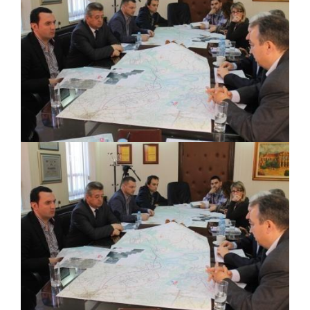
PRELIMINARNA RANG LISTA KANDIDATA KOJI
SU OSTVARILI PRAVO NA GRADSKI MJESEČNI
BORAČKI DODATAK ZA DEMOBILISANE
BORCE VOJSKE REPUBLIKE SRPSKE U STANjU
SOCIJALNE POTREBE
Od 27. jula prijem zahtjeva za novčanu
pomoć za nabavku školskog pribora
osnovcima
Obrasci zahtjeva za regresirano gorivo
dostupni od 13. marta do 15. novembra
Zahtjev za izdavanje PONOSNE KARTICE
Obavještenje o zabrani saobraćaja 6. i 7.
avgusta
Obavještenje za preduzetnika - Vera Ujić