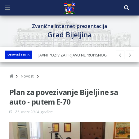
Zvanična internet prezentacija
Grad Bijeljina
OBAVJEŠTENJA
JAVNI POZIV ZA PRIJAVU NEPROPISNOG
ODLAGANjA OTPADA UZ DODJELU
FINANSIJSKE NAGRADE
Novosti
JAVNI KONKURS ZA DODJELU
Plan za povezivanje Bijeljine sa
BESPOVRATNIH SREDSTAVA ZA
SUFINANSIRANjE KUPOVINE SEOSKE KUĆE SA
auto - putem E-70
OKUĆNICOM NA TERITORIJI GRADA BIJELjINA
21. mart 2014. godine
ZA 2026. GODINU
Obavještenje za preduzetnika - Nenad
Nukić