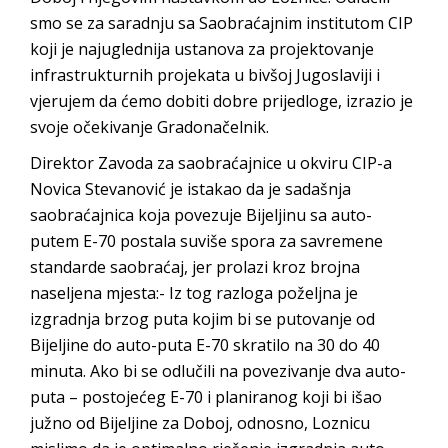
smo se za saradnju sa Saobraćajnim institutom CIP
koji je najuglednija ustanova za projektovanje
infrastrukturnih projekata u bivšoj Jugoslaviji i
vjerujem da ćemo dobiti dobre prijedloge, izrazio je
svoje očekivanje Gradonačelnik.
Direktor Zavoda za saobraćajnice u okviru CIP-a
Novica Stevanović je istakao da je sadašnja
saobraćajnica koja povezuje Bijeljinu sa auto-
putem E-70 postala suviše spora za savremene
standarde saobraćaj, jer prolazi kroz brojna
naseljena mjesta:- Iz tog razloga poželjna je
izgradnja brzog puta kojim bi se putovanje od
Bijeljine do auto-puta E-70 skratilo na 30 do 40
minuta. Ako bi se odlučili na povezivanje dva auto-
puta – postojećeg E-70 i planiranog koji bi išao
južno od Bijeljine za Doboj, odnosno, Loznicu