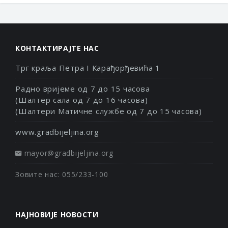
КОНТАКТИРАЈТЕ НАС
Трг краља Петра I Карађорђевића 1
Радно вријеме од 7 до 15 часова
(Шалтер сала од 7 до 16 часова)
(Шалтери Матичне службе од 7 до 15 часова)
www.gradbijeljina.org
mayor@gradbijeljina.org
Зовите нас: 055/233-100
НАЈНОВИЈЕ НОВОСТИ