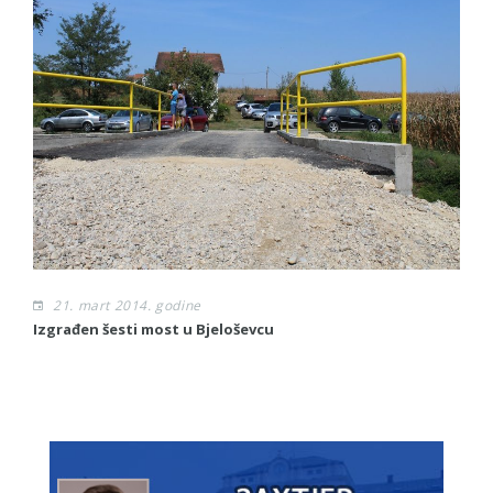
21. mart 2014. godine
Izgrađen šesti most u Bjeloševcu
Sl