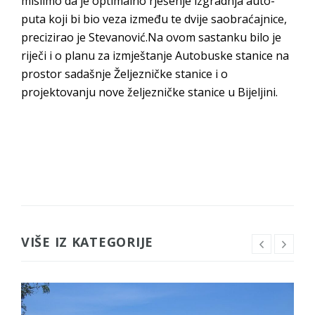
mislimo da je optimalno rješenje izgradnja auto-
puta koji bi bio veza između te dvije saobraćajnice,
precizirao je Stevanović.Na ovom sastanku bilo je
riječi i o planu za izmještanje Autobuske stanice na
prostor sadašnje Željezničke stanice i o
projektovanju nove željezničke stanice u Bijeljini.
VIŠE IZ KATEGORIJE