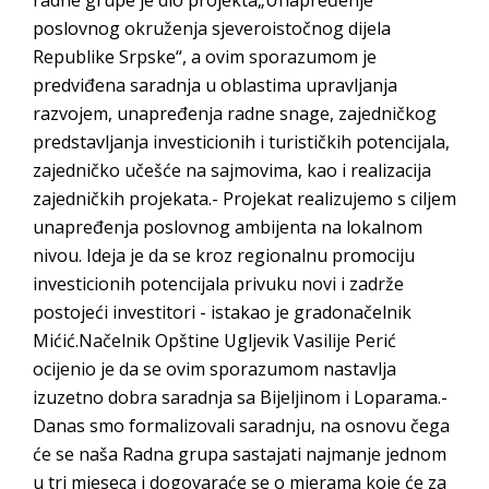
poslovnog okruženja sjeveroistočnog dijela
Republike Srpske“, a ovim sporazumom je
predviđena saradnja u oblastima upravljanja
razvojem, unapređenja radne snage, zajedničkog
predstavljanja investicionih i turističkih potencijala,
zajedničko učešće na sajmovima, kao i realizacija
zajedničkih projekata.- Projekat realizujemo s ciljem
unapređenja poslovnog ambijenta na lokalnom
nivou. Ideja je da se kroz regionalnu promociju
investicionih potencijala privuku novi i zadrže
postojeći investitori - istakao je gradonačelnik
Mićić.Načelnik Opštine Ugljevik Vasilije Perić
ocijenio je da se ovim sporazumom nastavlja
izuzetno dobra saradnja sa Bijeljinom i Loparama.-
Danas smo formalizovali saradnju, na osnovu čega
će se naša Radna grupa sastajati najmanje jednom
u tri mjeseca i dogovaraće se o mjerama koje će za