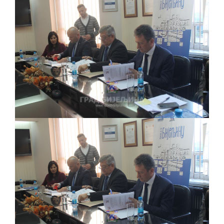
PRELIMINARNA RANG LISTA KANDIDATA KOJI
SU OSTVARILI PRAVO NA GRADSKI MJESEČNI
BORAČKI DODATAK ZA DEMOBILISANE
BORCE VOJSKE REPUBLIKE SRPSKE U STANjU
SOCIJALNE POTREBE
JAVNI POZIV ZA NAJLjEPŠE UREĐENO
DVORIŠTE INDIVIDUALNIH DOMAĆINSTAVA,
DVORIŠTE ZAJEDNICA ETAŽNIH VLASNIKA I
JAVNI PROSTOR U MJESNIM ZAJEDNICAMA
NA TERITORIJI GRADA BIJELjINA
Obavještenje za preduzetnika - Gojko
Bogunović
Od 27. jula prijem zahtjeva za novčanu
pomoć za nabavku školskog pribora
osnovcima