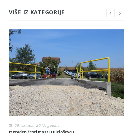
VIŠE IZ KATEGORIJE
09. oktobar 2017. godine
Izgrađen šesti most u Bjeloševcu
Sl