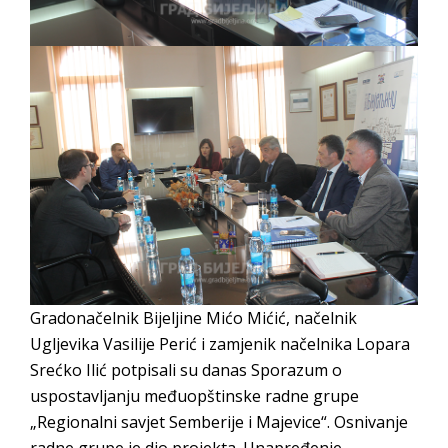
Obrasci zahtjeva za regresirano gorivo
dostupni od 13. marta do 15. novembra
Zahtjev za izdavanje PONOSNE KARTICE
Obavještenje o zabrani saobraćaja 6. i 7.
avgusta
Obavještenje za preduzetnika - Vera Ujić
Gradonačelnik Bijeljine Mićo Mićić, načelnik
Ugljevika Vasilije Perić i zamjenik načelnika Lopara
Srećko Ilić potpisali su danas Sporazum o
uspostavljanju međuopštinske radne grupe
„Regionalni savjet Semberije i Majevice“. Osnivanje
radne grupe je dio projekta„Unapređenje