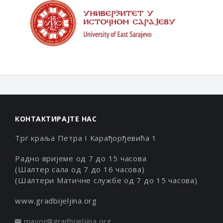
КОНТАКТИРАЈТЕ НАС
Трг краља Петра I Карађорђевића 1
Радно вријеме од 7 до 15 часова
(Шалтер сала од 7 до 16 часова)
(Шалтери Матичне службе од 7 до 15 часова)
www.gradbijeljina.org
mayor@gradbijeljina.org