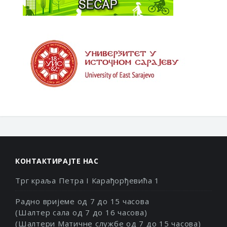
КОНТАКТИРАЈТЕ НАС
Трг краља Петра I Карађорђевића 1
Радно вријеме од 7 до 15 часова
(Шалтер сала од 7 до 16 часова)
(Шалтери Матичне службе од 7 до 15 часова)