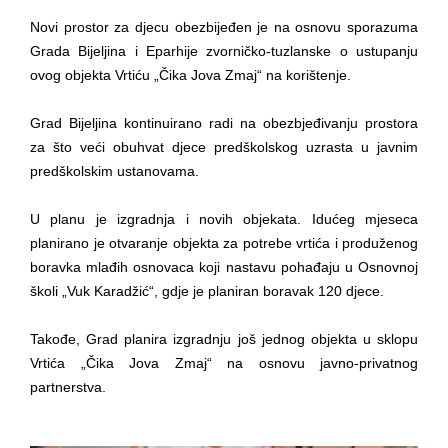
Obavještenje za preduzetnika - Vera Ujić
Novi prostor za djecu obezbijeđen je na osnovu sporazuma
JAVNI POZIV ZA PRIJAVU NEPROPISNOG
Grada Bijeljina i Eparhije zvorničko-tuzlanske o ustupanju
ODLAGANjA OTPADA UZ DODJELU
ovog objekta Vrtiću „Čika Jova Zmaj“ na korištenje.
FINANSIJSKE NAGRADE
Grad Bijeljina kontinuirano radi na obezbjeđivanju prostora
za što veći obuhvat djece predškolskog uzrasta u javnim
predškolskim ustanovama.
U planu je izgradnja i novih objekata. Idućeg mjeseca
planirano je otvaranje objekta za potrebe vrtića i produženog
boravka mlađih osnovaca koji nastavu pohađaju u Osnovnoj
školi „Vuk Karadžić“, gdje je planiran boravak 120 djece.
Takođe, Grad planira izgradnju još jednog objekta u sklopu
Vrtića „Čika Jova Zmaj“ na osnovu javno-privatnog
partnerstva.