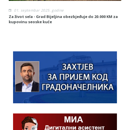
01. septembar 2025. godine
Za život sela - Grad Bijeljina obezbjeđuje do 20.000 KM za
S
kupovinu seoske kuće
To
G