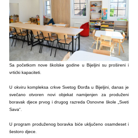
BORCE VOJSKE REPUBLIKE SRPSKE U STANjU
SOCIJALNE POTREBE
JAVNI POZIV ZA NAJLjEPŠE UREĐENO
DVORIŠTE INDIVIDUALNIH DOMAĆINSTAVA,
DVORIŠTE ZAJEDNICA ETAŽNIH VLASNIKA I
JAVNI PROSTOR U MJESNIM ZAJEDNICAMA
NA TERITORIJI GRADA BIJELjINA
Sa početkom nove školske godine u Bijeljini su prošireni i
Obavještenje za preduzetnika - Gojko
vrtićki kapaciteti.
Bogunović
U okviru kompleksa crkve Svetog Đorđa u Bijeljini, danas je
Od 27. jula prijem zahtjeva za novčanu
svečano otvoren novi objekat namijenjen za produženi
pomoć za nabavku školskog pribora
boravak djece prvog i drugog razreda Osnovne škole „Sveti
osnovcima
Sava“.
Obrasci zahtjeva za regresirano gorivo
dostupni od 13. marta do 15. novembra
U program produženog boravka biće uključeno osamdeset i
Zahtjev za izdavanje PONOSNE KARTICE
šestoro djece.