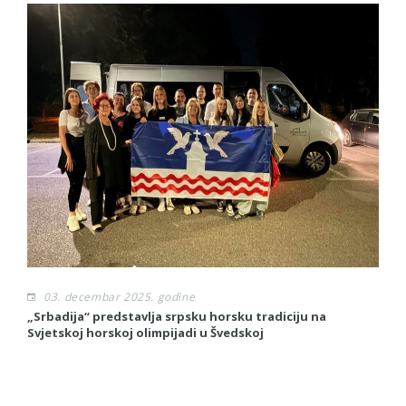
03. decembar 2025. godine
„Srbadija“ predstavlja srpsku horsku tradiciju na
Mu
Svjetskoj horskoj olimpijadi u Švedskoj
P