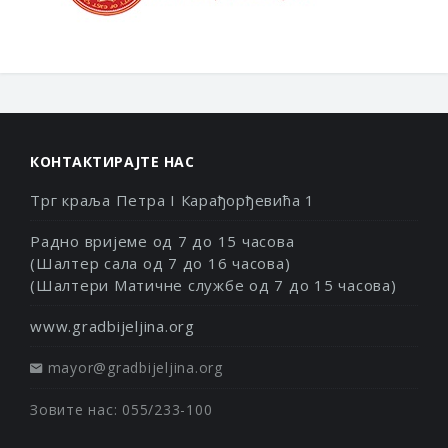
КОНТАКТИРАЈТЕ НАС
Трг краља Петра I Карађорђевића 1
Радно вријеме од 7 до 15 часова
(Шалтер сала од 7 до 16 часова)
(Шалтери Матичне службе од 7 до 15 часова)
www.gradbijeljina.org
mayor@gradbijeljina.org
Зовите нас: 055/233-100