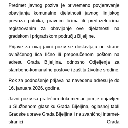
Obrasci zahtjeva za regresirano gorivo
Predmet javnog poziva je privremeno povjeravanje
dostupni od 13. marta do 15. novembra
obavljanja komunalne djelatnosti javnog linijskog
Zahtjev za izdavanje PONOSNE KARTICE
prevoza putnika, pravnim licima ili preduzetnicima
Obavještenje o zabrani saobraćaja 6. i 7.
registrovanim za obavljanje ove djelatnosti na
avgusta
gradskom i prigradskom području Bijeljine.
Obavještenje za preduzetnika - Vera Ujić
Prijave za ovaj javni poziv se dostavljaju od strane
ovlašćenog lica lično ili preporučenom poštom na
adresu Grada Bijeljina, odnosno Odjeljenja za
stambeno-komunalne poslove i zaštitu životne sredine.
Rok za podnošenje prijava na navedenu adresu je do
16. januara 2026. godine.
Javni poziv sa pratećom dokumentacijom je objavljen
u Službenom glasniku Grada Bijeljina, oglasnoj tabli
Gradske uprave Grada Bijeljina i na zvaničnoj internet-
stranici Grada