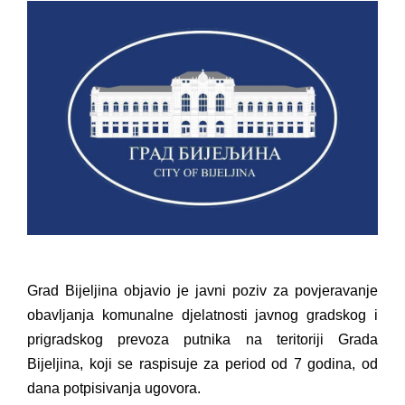
PRELIMINARNA RANG LISTA KANDIDATA KOJI
SU OSTVARILI PRAVO NA GRADSKI MJESEČNI
BORAČKI DODATAK ZA DEMOBILISANE
BORCE VOJSKE REPUBLIKE SRPSKE U STANjU
SOCIJALNE POTREBE
JAVNI POZIV ZA NAJLjEPŠE UREĐENO
DVORIŠTE INDIVIDUALNIH DOMAĆINSTAVA,
DVORIŠTE ZAJEDNICA ETAŽNIH VLASNIKA I
JAVNI PROSTOR U MJESNIM ZAJEDNICAMA
NA TERITORIJI GRADA BIJELjINA
Obavještenje za preduzetnika - Gojko
Grad Bijeljina objavio je javni poziv za povjeravanje
Bogunović
obavljanja komunalne djelatnosti javnog gradskog i
Od 27. jula prijem zahtjeva za novčanu
prigradskog prevoza putnika na teritoriji Grada
pomoć za nabavku školskog pribora
Bijeljina, koji se raspisuje za period od 7 godina, od
osnovcima
dana potpisivanja ugovora.