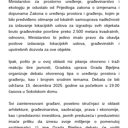
Ministarstvo za prostorno uređenje, građevinarstvo i
Obavještenje za preduzetnika - Vera Ujić
ekologiju je odustalo od Prijedloga zakona o izmjenama i
JAVNI POZIV ZA PRIJAVU NEPROPISNOG
dopunama Zakona o uređenju prostora i građenju, kojim je
ODLAGANjA OTPADA UZ DODJELU
bilo predviđeno otimanje od lokalnih samouprava nadležnosti
za izdavanje lokacijskih uslova za izgradnju svih objekata
FINANSIJSKE NAGRADE
bruto građevinske površine preko 2.500 metara kvadratnih,
odnosno, Ministarstvo bi jedino imalo pravo da obavlja
poslove izdavanja lokacijskih uslova, građevinskih i
upotrebnih dozvola za ove objekte.
Ipak, pošto je u ovoj oblasti niz pitanja otvoreno i traži
reakciju šire javnosti, Gradska uprava Grada Bijeljina
organizuje debatu otvorenog tipa o uređenju prostora i
građenju, kao i brojnim srodnim temama. Debata će biti
održana 15. decembra 2025. godine sa početkom u 19.00
časova u Sokolskom domu.
Svi zainteresovani građani, posebno stručnjaci iz oblasti
arhitekture, građevinarstva, saobraćaja, prava i ekonomije,
kao i predstavnici investitora, javnih preduzeća i preduzetnici
imaće priliku da iznesu svoje mišljenje o pomenutoj
problematici. U ime Grada Bijeljina debatu će voditi