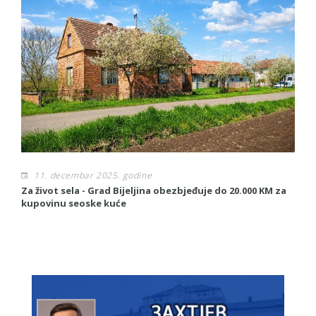
11. decembar 2025. godine
Za život sela - Grad Bijeljina obezbjeđuje do 20.000 KM za
S
kupovinu seoske kuće
To
G