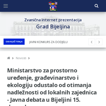
Zvanična internet prezentacija
Grad Bijeljina
OBAVJEŠTENJA
JAVNI KONKURS ZA DODJELU
BESPOVRATNIH SREDSTAVA ZA
SUFINANSIRANjE KUPOVINE SEOSKE KUĆE SA
Novosti
OKUĆNICOM NA TERITORIJI GRADA BIJELjINA
Ministarstvo za prostorno
ZA 2026. GODINU
Obavještenje za preduzetnika - Nenad
uređenje, građevinarstvo i
Nukić
ekologiju odustalo od otimanja
PRELIMINARNA RANG LISTA KANDIDATA KOJI
nadležnosti od lokalnih zajednica
SU OSTVARILI PRAVO NA GRADSKI MJESEČNI
- Javna debata u Bijeljini 15.
BORAČKI DODATAK ZA DEMOBILISANE