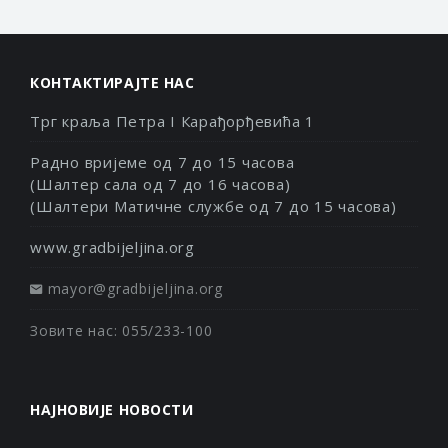
КОНТАКТИРАЈТЕ НАС
Трг краља Петра I Карађорђевића 1
Радно вријеме од 7 до 15 часова
(Шалтер сала од 7 до 16 часова)
(Шалтери Матичне службе од 7 до 15 часова)
www.gradbijeljina.org
mayor@gradbijeljina.org
Зовите нас: 055/233-100
НАЈНОВИЈЕ НОВОСТИ