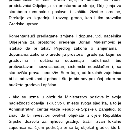
predstavnici Odjeljenja za prostorno uređenje, Odjeljenja za
stambeno-komunalne poslove i zaštitu životne sredine,
Direkcije za izgradnju i razvog grada, kao i tim pravnika
Gradske uprave.
Komentarišući predlagane izmjene i dopune, v.d. načelnika
Odjeljenja za prostorno uređenje Borjan Maksimović je
istakao da bi takav Prijedlog zakona o izmjenama i
dopunama Zakona o uređenju prostora i građenju, kojim se
gradovima i opštinama oduzimaju nadležnosti bio
protivustavan, nesvrsishodan, sistemski neusklađen i, sa
stanovišta prava, neodrživ. Sem toga, od lokalnih zajednica
bi bili oduzeti znatni prihodi, što je bio nov pokušaj udara na
budžete gradova i opština.
- Ako se uzme u obzir da Ministarstvo poslove iz svoje
nadležnosti obavlja isključivo u mjestu svoga sjedišta, a to je
Administrativni centar Vlade Republike Srpske u Banjaluci, to
znači da bi investitori ovakvih objekata iz cijele Republike
Srpske dozvolu za njihovu gradnju tražili izvan lokalne
zajednice na čijem području bi se taj objekat gradio, što bi