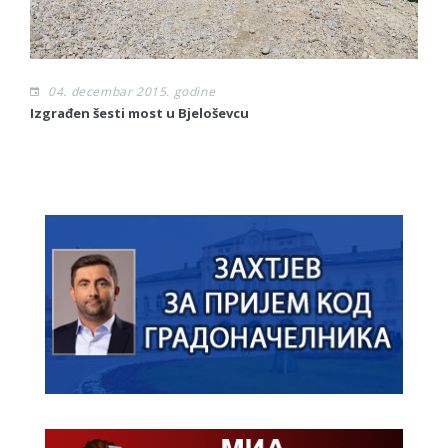
04. decembar 2015. godine
Izgrađen šesti most u Bjeloševcu
Sl