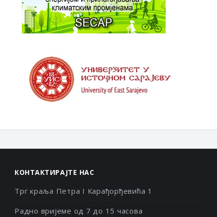
КОНТАКТИРАЈТЕ НАС
Трг краља Петра I Карађорђевића 1
Радно вријеме од 7 до 15 часова