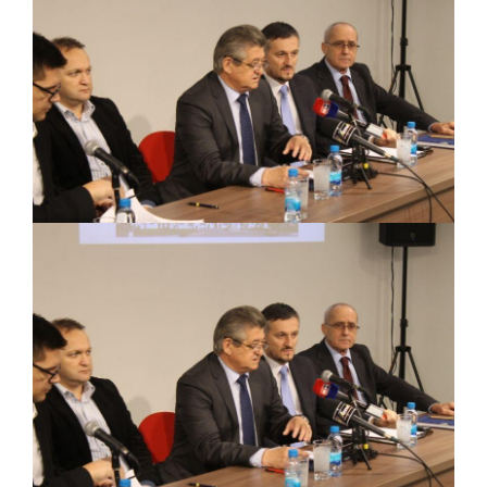
BORCE VOJSKE REPUBLIKE SRPSKE U STANjU
SOCIJALNE POTREBE
Obrasci zahtjeva za regresirano gorivo
dostupni od 13. marta do 15. novembra
Zahtjev za izdavanje PONOSNE KARTICE
Obavještenje za preduzetnika - Vera Ujić
JAVNI POZIV ZA PRIJAVU NEPROPISNOG
ODLAGANjA OTPADA UZ DODJELU
FINANSIJSKE NAGRADE