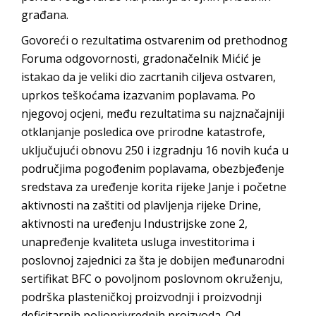
građana.
Govoreći o rezultatima ostvarenim od prethodnog
Foruma odgovornosti, gradonačelnik Mićić je
istakao da je veliki dio zacrtanih ciljeva ostvaren,
uprkos teškoćama izazvanim poplavama. Po
njegovoj ocjeni, među rezultatima su najznačajniji
otklanjanje posledica ove prirodne katastrofe,
uključujući obnovu 250 i izgradnju 16 novih kuća u
područjima pogođenim poplavama, obezbjeđenje
sredstava za uređenje korita rijeke Janje i početne
aktivnosti na zaštiti od plavljenja rijeke Drine,
aktivnosti na uređenju Industrijske zone 2,
unapređenje kvaliteta usluga investitorima i
poslovnoj zajednici za šta je dobijen međunarodni
sertifikat BFC o povoljnom poslovnom okruženju,
podrška plasteničkoj proizvodnji i proizvodnji
deficitarnih poljoprivrednih proizvoda. Od