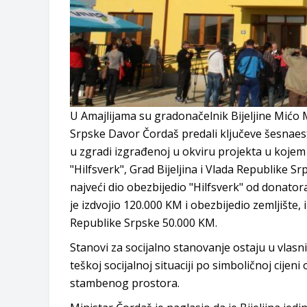
U Amajlijama su gradonačelnik Bijeljine Mićo Mi
Srpske Davor Čordaš predali ključeve šesnaes
u zgradi izgrađenoj u okviru projekta u kojem
"Hilfsverk", Grad Bijeljina i Vlada Republike S
najveći dio obezbijedio "Hilfsverk" od donatora
je izdvojio 120.000 KM i obezbijedio zemljište
Republike Srpske 50.000 KM.
Stanovi za socijalno stanovanje ostaju u vlasni
teškoj socijalnoj situaciji po simboličnoj cij
stambenog prostora.