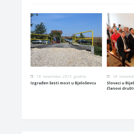
18. novembar 2015. godine
18. novemb
Izgrađen šesti most u Bjeloševcu
Slovaci u Bije
članovi društ