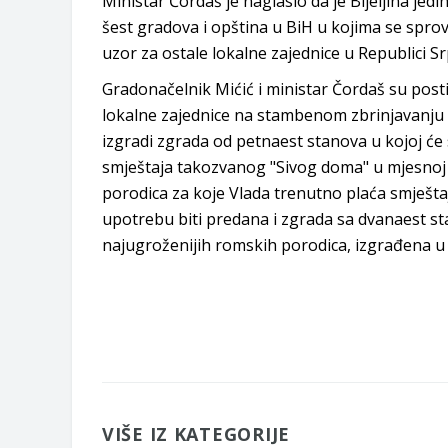
Ministar Čordaš je naglasio da je Bijeljina je
šest gradova i opština u BiH u kojima se spro
uzor za ostale lokalne zajednice u Republici Sr
Gradonačelnik Mićić i ministar Čordaš su posti
lokalne zajednice na stambenom zbrinjavanju ko
izgradi zgrada od petnaest stanova u kojoj će 
smještaja takozvanog "Sivog doma" u mjesnoj z
porodica za koje Vlada trenutno plaća smješta
upotrebu biti predana i zgrada sa dvanaest s
najugroženijih romskih porodica, izgrađena u 
VIŠE IZ KATEGORIJE