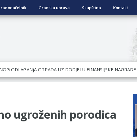
radonačelnik
Gradska uprava
Skupština
Kontakt
a
OVRATNIH SREDSTAVA ZA SUFINANSIRANjE KUPOVINE SEOSKE
ad Nukić
DATA KOJI SU OSTVARILI PRAVO NA GRADSKI MJESEČNI BORA
NjU
lno ugroženih porodica
ivo dostupni od 13. marta do 15. novembra
RTICE