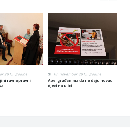
ar 2015. godine
18. novembar 2015. godine
1
ljini ravnopravni
Apel građanima da ne daju novac
Poče
va
djeci na ulici
lok