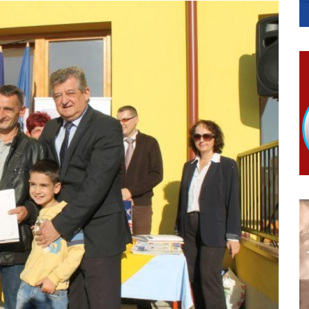
 Ujić
ISNOG ODLAGANjA OTPADA UZ DODJELU FINANSIJSKE NAGRADE