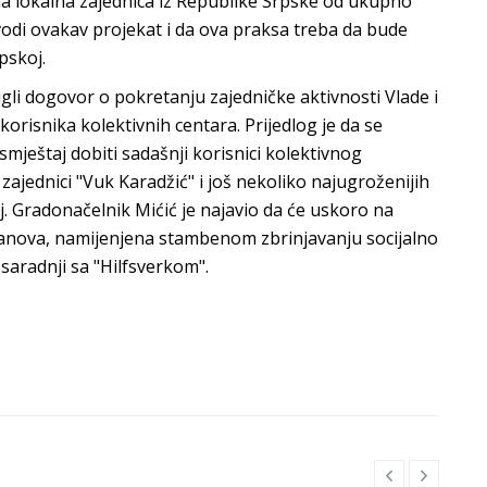
dina lokalna zajednica iz Republike Srpske od ukupno
vodi ovakav projekat i da ova praksa treba da bude
pskoj.
gli dogovor o pokretanju zajedničke aktivnosti Vlade i
risnika kolektivnih centara. Prijedlog je da se
smještaj dobiti sadašnji korisnici kolektivnog
ajednici "Vuk Karadžić" i još nekoliko najugroženijih
j. Gradonačelnik Mićić je najavio da će uskoro na
tanova, namijenjena stambenom zbrinjavanju socijalno
saradnji sa "Hilfsverkom".