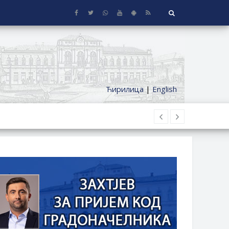
Ћирилица
|
English
 KUĆE SA OKUĆNICOM NA TERITORIJI
ČKI DODATAK ZA DEMOBILISANE BORCE