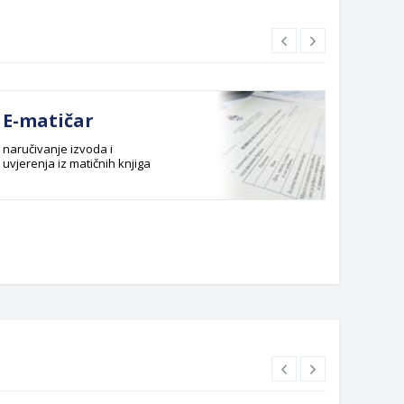
E-matičar
Dok
naručivanje izvoda i
Službeni
uvjerenja iz matičnih knjiga
Budžet G
Planska 