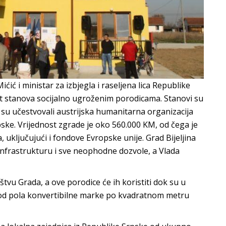
ćić i ministar za izbjegla i raseljena lica Republike
t stanova socijalno ugroženim porodicama. Stanovi su
 su učestvovali austrijska humanitarna organizacija
rpske. Vrijednost zgrade je oko 560.000 KM, od čega je
, uključujući i fondove Evropske unije. Grad Bijeljina
, infrastrukturu i sve neophodne dozvole, a Vlada
štvu Grada, a ove porodice će ih koristiti dok su u
eni od pola konvertibilne marke po kvadratnom metru