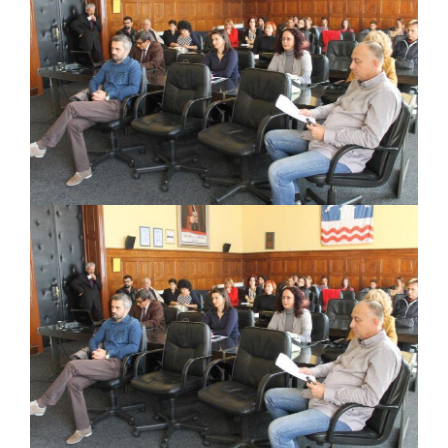
BORCE VOJSKE REPUBLIKE SRPSKE U STANjU
SOCIJALNE POTREBE
JAVNI POZIV ZA NAJLjEPŠE UREĐENO
DVORIŠTE INDIVIDUALNIH DOMAĆINSTAVA,
DVORIŠTE ZAJEDNICA ETAŽNIH VLASNIKA I
JAVNI PROSTOR U MJESNIM ZAJEDNICAMA
NA TERITORIJI GRADA BIJELjINA
Obavještenje za preduzetnika - Gojko
Bogunović
Od 27. jula prijem zahtjeva za novčanu
pomoć za nabavku školskog pribora
osnovcima
Obrasci zahtjeva za regresirano gorivo
dostupni od 13. marta do 15. novembra
Zahtjev za izdavanje PONOSNE KARTICE