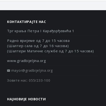
КОНТАКТИРАЈТЕ НАС
Трг краља Петра I Карађорђевића 1
Радно вријеме од 7 до 15 часова
(Шалтер сала од 7 до 16 часова)
(Шалтери Матичне службе од 7 до 15 часова)
www.gradbijeljina.org
mayor@gradbijeljina.org
Зовите нас: 055/233-100
НАЈНОВИЈЕ НОВОСТИ