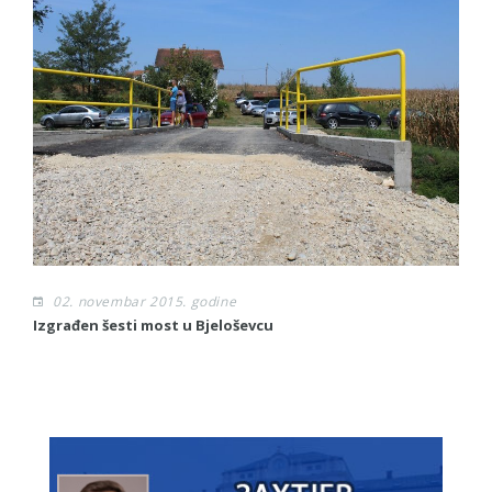
02. novembar 2015. godine
Izgrađen šesti most u Bjeloševcu
Sl