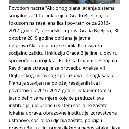
Obavještenje za preduzetnika - Vera Ujić
Povodom nacrta “Akcionog plana jačanja sistema
JAVNI POZIV ZA PRIJAVU NEPROPISNOG
socijalne zaštitu i inkluzije u Gradu Bijeljina, sa
ODLAGANjA OTPADA UZ DODJELU
fokusom na raseljena lica i povratnike za 2016-
FINANSIJSKE NAGRADE
2017. godinu”, u Gradskoj upravi Grada Bijeljina, 30.
oktobra 2015.godine održana je javna
rasprava.Akcioni plan je izradila Komisija za
socijalnu zaštitu i inkluziju Grada Bijeljine, u okviru
sprovođenja projekta „Podrška trajnim rješenjima
Revidirane strategije za provedbu Aneksa VII
Dejtonskog mirovnog sporazuma“, a naglasak u
Planu je stavljen na položaj raseljenih lica i
povratnika u 2016-2017. godini.Dokumentom su
jasno definisane mjere koje će preduzeti sve
institucije, uključene u sistem socijalne zaštite -
lokalna uprava, obrazovne institucije, zdravstvene
ustanove, socijalna i dječija zaštita, policija i
pravosuđe, u cilju prevazilaženja nedostataka i jaza