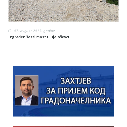
07. avgust 2015. godine
Izgrađen šesti most u Bjeloševcu
Sl