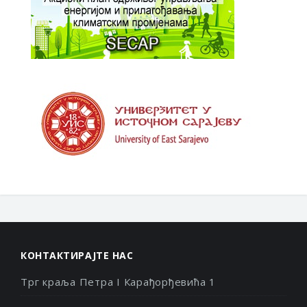
КОНТАКТИРАЈТЕ НАС
Трг краља Петра I Карађорђевића 1