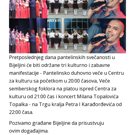
BORCE VOJSKE REPUBLIKE SRPSKE U STANjU
SOCIJALNE POTREBE
Obrasci zahtjeva za regresirano gorivo
dostupni od 13. marta do 15. novembra
Zahtjev za izdavanje PONOSNE KARTICE
Obavještenje za preduzetnika - Vera Ujić
Pretposlednjeg dana pantelinskih svečanosti u
JAVNI POZIV ZA PRIJAVU NEPROPISNOG
Bijeljini će biti održane tri kulturno i zabavne
ODLAGANjA OTPADA UZ DODJELU
manifestacije - Pantelinsko duhovno veče u Centru
FINANSIJSKE NAGRADE
za kulturu sa početkom u 20:00 časova, Veče
semberskog foklora na platou ispred Centra za
kulturu od 21:00 čas i koncert Milana Topalovića
Topalka - na Trgu kralja Petra I Karađorđevića od
22:00 časa.
Pozivamo građane Bijeljine da prisustvuju
ovim događajima.