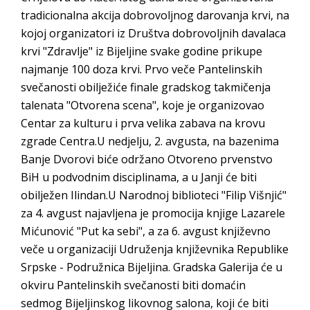
Obrasci zahtjeva za regresirano gorivo
tradicionalna akcija dobrovoljnog darovanja krvi, na
dostupni od 13. marta do 15. novembra
kojoj organizatori iz Društva dobrovoljnih davalaca
Zahtjev za izdavanje PONOSNE KARTICE
krvi "Zdravlje" iz Bijeljine svake godine prikupe
Obavještenje o zabrani saobraćaja 6. i 7.
najmanje 100 doza krvi. Prvo veče Pantelinskih
avgusta
svečanosti obilježiće finale gradskog takmičenja
Obavještenje za preduzetnika - Vera Ujić
talenata "Otvorena scena", koje je organizovao
Centar za kulturu i prva velika zabava na krovu
zgrade Centra.U nedjelju, 2. avgusta, na bazenima
Banje Dvorovi biće održano Otvoreno prvenstvo
BiH u podvodnim disciplinama, a u Janji će biti
obilježen Ilindan.U Narodnoj biblioteci "Filip Višnjić"
za 4. avgust najavljena je promocija knjige Lazarele
Mićunović "Put ka sebi", a za 6. avgust književno
veče u organizaciji Udruženja književnika Republike
Srpske - Podružnica Bijeljina. Gradska Galerija će u
okviru Pantelinskih svečanosti biti domaćin
sedmog Bijeljinskog likovnog salona, koji će biti