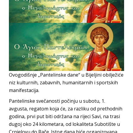
PRELIMINARNA RANG LISTA KANDIDATA KOJI
SU OSTVARILI PRAVO NA GRADSKI MJESEČNI
BORAČKI DODATAK ZA DEMOBILISANE
BORCE VOJSKE REPUBLIKE SRPSKE U STANjU
SOCIJALNE POTREBE
JAVNI POZIV ZA NAJLjEPŠE UREĐENO
DVORIŠTE INDIVIDUALNIH DOMAĆINSTAVA,
DVORIŠTE ZAJEDNICA ETAŽNIH VLASNIKA I
Ovogodišnje „Pantelinske dane“ u Bijeljini obilježiće
JAVNI PROSTOR U MJESNIM ZAJEDNICAMA
niz kulturnih, zabavnih, humanitarnih i sportskih
NA TERITORIJI GRADA BIJELjINA
manifestacija.
Obavještenje za preduzetnika - Gojko
Pantelinske svečanosti počinju u subotu, 1.
Bogunović
avgusta, regatom koja će, za razliku od prethodnih
Od 27. jula prijem zahtjeva za novčanu
godina, prvi put biti održana na rijeci Savi, na trasi
pomoć za nabavku školskog pribora
dugoj oko 24 kilometara, od lokaliteta Subotište u
osnovcima
Crnjelovu do Rače. Istog dana biće organizovana