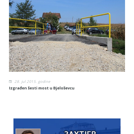
28. jul 2015. godine
Izgrađen šesti most u Bjeloševcu
Sl