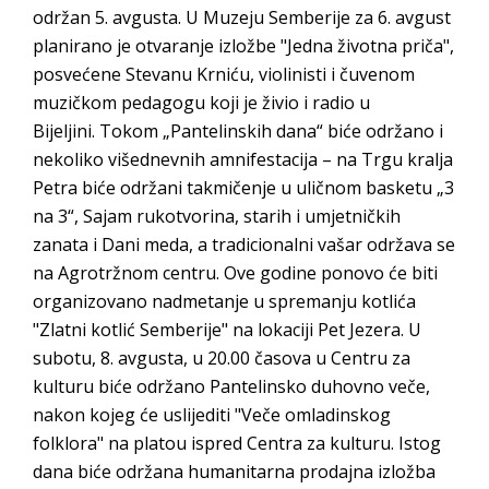
održan 5. avgusta. U Muzeju Semberije za 6. avgust
planirano je otvaranje izložbe "Jedna životna priča",
posvećene Stevanu Krniću, violinisti i čuvenom
muzičkom pedagogu koji je živio i radio u
Bijeljini. Tokom „Pantelinskih dana“ biće održano i
nekoliko višednevnih amnifestacija – na Trgu kralja
Petra biće održani takmičenje u uličnom basketu „3
na 3“, Sajam rukotvorina, starih i umjetničkih
zanata i Dani meda, a tradicionalni vašar održava se
na Agrotržnom centru. Ove godine ponovo će biti
organizovano nadmetanje u spremanju kotlića
"Zlatni kotlić Semberije" na lokaciji Pet Jezera. U
subotu, 8. avgusta, u 20.00 časova u Centru za
kulturu biće održano Pantelinsko duhovno veče,
nakon kojeg će uslijediti "Veče omladinskog
folklora" na platou ispred Centra za kulturu. Istog
dana biće održana humanitarna prodajna izložba