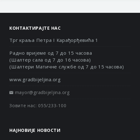
КОНТАКТИРАЈТЕ НАС
Трг краља Петра I Карађорђевића 1
Радно вријеме од 7 до 15 часова
(Шалтер сала од 7 до 16 часова)
(Шалтери Матичне службе од 7 до 15 часова)
www.gradbijeljina.org
mayor@gradbijeljina.org
Зовите нас: 055/233-100
НАЈНОВИЈЕ НОВОСТИ