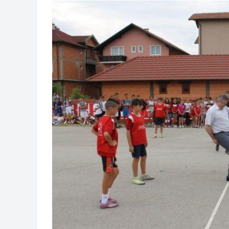
Obavještenje za preduzetnika - Goj
Od 27. jula prijem zahtjeva za novč
Obrasci zahtjeva za regresirano gor
Zahtjev za izdavanje PONOSNE KA
Obavještenje za preduzetnika - Vera
JAVNI POZIV ZA PRIJAVU NEPROP