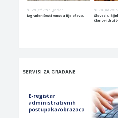
28. jul 2015. godine
28. jul 2015
Izgrađen šesti most u Bjeloševcu
Slovaci u Bije
članovi društ
SERVISI ZA GRAĐANE
E-registar
administrativnih
postupaka/obrazaca