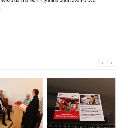
obavezu da i narednih godina podržavamo ovu
.