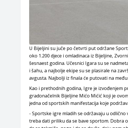
U Bijeljini su juče po četvrti put održane Spo
oko 1.200 djece i omladinaca iz Bijeljine, Zvo
šesnaest godina. Učesnici Igara su se nadmeta
i šahu, a najbolje ekipe su se plasirale na zav
avgusta. Najbolji iz finala će putovati na međ
Kao i prethodnih godina, Igre je izvođenjem 
gradonačelnik Bijeljine Mićo Mićić koji je ov
jedna od sportskih manifestacija koje podržava
- Sportske igre mladih se održavaju u odlično v
treba dati priliku da se bave sportom. Dobra o