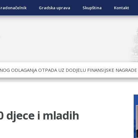
radonačelnik
Gradska uprava
Skupština
Kontakt
a
OVRATNIH SREDSTAVA ZA SUFINANSIRANjE KUPOVINE SEOSKE
ad Nukić
DATA KOJI SU OSTVARILI PRAVO NA GRADSKI MJESEČNI BORA
NjU
0 djece i mladih
NO DVORIŠTE INDIVIDUALNIH DOMAĆINSTAVA, DVORIŠTE ZAJED
NA TERITORIJI GRADA BIJELjINA