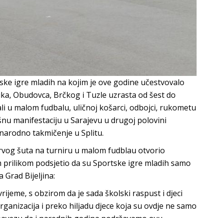
rtske igre mladih na kojim je ove godine učestvovalo
rnika, Obudovca, Brčkog i Tuzle uzrasta od šest do
li u malom fudbalu, uličnoj košarci, odbojci, rukometu
ršnu manifestaciju u Sarajevu u drugoj polovini
unarodno takmičenje u Splitu.
prvog šuta na turniru u malom fudblau otvorio
om prilikom podsjetio da su Sportske igre mladih samo
 Grad Bijeljina:
rijeme, s obzirom da je sada školski raspust i djeci
rganizacija i preko hiljadu djece koja su ovdje ne samo