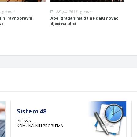
. godine
28. jul 2015. godine
2
ljini ravnopravni
Apel građanima da ne daju novac
Poče
va
djeci na ulici
lok
Sistem 48
PRIJAVA
KOMUNALNIH PROBLEMA