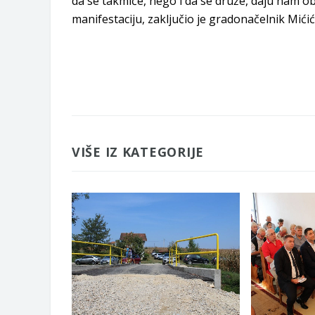
da se takmiče, nego i da se druže, daju nam 
manifestaciju, zaključio je gradonačelnik Mićić
VIŠE IZ KATEGORIJE