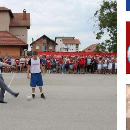
ko Bogunović
anu pomoć za nabavku školskog pribora osnovcima
ivo dostupni od 13. marta do 15. novembra
RTICE
 Ujić
ISNOG ODLAGANjA OTPADA UZ DODJELU FINANSIJSKE NAGRADE