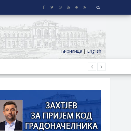
Ћирилица
|
English
 KUĆE SA OKUĆNICOM NA TERITORIJI
ČKI DODATAK ZA DEMOBILISANE BORCE
NICA ETAŽNIH VLASNIKA I JAVNI