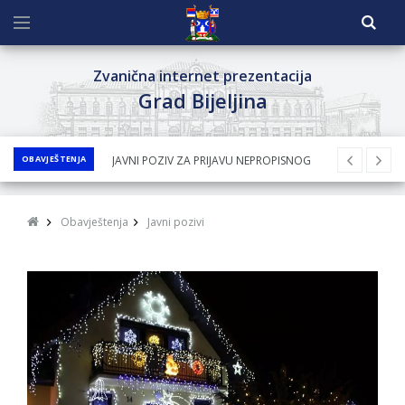
Zvanična internet prezentacija
Grad Bijeljina
JAVNI POZIV ZA PRIJAVU NEPROPISNOG
OBAVJEŠTENJA
ODLAGANjA OTPADA UZ DODJELU
FINANSIJSKE NAGRADE
JAVNI KONKURS ZA DODJELU
Obavještenja
Javni pozivi
BESPOVRATNIH SREDSTAVA ZA
SUFINANSIRANjE KUPOVINE SEOSKE KUĆE SA
OKUĆNICOM NA TERITORIJI GRADA BIJELjINA
ZA 2026. GODINU
Obavještenje za preduzetnika - Nenad
Nukić
PRELIMINARNA RANG LISTA KANDIDATA KOJI