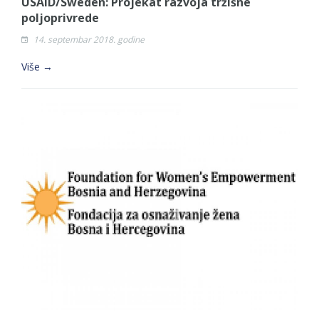
USAID/Sweden: Projekat razvoja tržišne
poljoprivrede
14. septembar 2018. godine
Više →