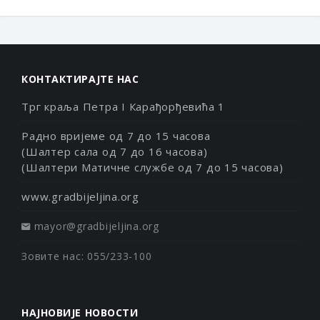
КОНТАКТИРАЈТЕ НАС
Трг краља Петра I Карађорђевића 1
Радно вријеме од 7 до 15 часова
(Шалтер сала од 7 до 16 часова)
(Шалтери Матичне службе од 7 до 15 часова)
www.gradbijeljina.org
mayor@gradbijeljina.org
Зовите нас: 055/233-100
НАЈНОВИЈЕ НОВОСТИ