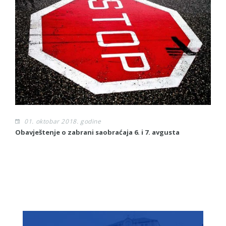
01. oktobar 2018. godine
Obavještenje o zabrani saobraćaja 6. i 7. avgusta
Ob