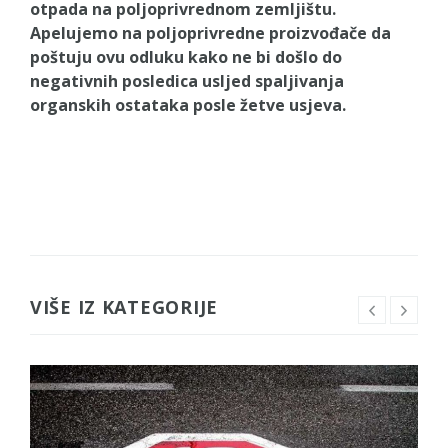
Obrasci zahtjeva za regresirano gorivo
otpada na poljoprivrednom zemljištu.
Apelujemo na poljoprivredne proizvođače da
dostupni od 13. marta do 15. novembra
poštuju ovu odluku kako ne bi došlo do
Zahtjev za izdavanje PONOSNE KARTICE
negativnih posledica usljed spaljivanja
Obavještenje o zabrani saobraćaja 6. i 7.
organskih ostataka posle žetve usjeva.
avgusta
Obavještenje za preduzetnika - Vera Ujić
VIŠE IZ KATEGORIJE