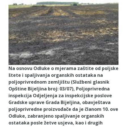
PRELIMINARNA RANG LISTA KANDIDATA KOJI
SU OSTVARILI PRAVO NA GRADSKI MJESEČNI
BORAČKI DODATAK ZA DEMOBILISANE
BORCE VOJSKE REPUBLIKE SRPSKE U STANjU
SOCIJALNE POTREBE
JAVNI POZIV ZA NAJLjEPŠE UREĐENO
DVORIŠTE INDIVIDUALNIH DOMAĆINSTAVA,
DVORIŠTE ZAJEDNICA ETAŽNIH VLASNIKA I
Na osnovu Odluke o mjerama zaštite od poljske
JAVNI PROSTOR U MJESNIM ZAJEDNICAMA
štete i spaljivanja organskih ostataka na
NA TERITORIJI GRADA BIJELjINA
poljoprivrednom zemljištu (Službeni glasnik
Opštine Bijeljina broj: 03/07), Poljoprivredna
Obavještenje za preduzetnika - Gojko
inspekcija Odjeljenja za inspekcijske poslove
Bogunović
Gradske uprave Grada Bijeljina, obavještava
Od 27. jula prijem zahtjeva za novčanu
poljoprivredne proizvođače da je članom 10. ove
pomoć za nabavku školskog pribora
Odluke, zabranjeno spaljivanje organskih
osnovcima
ostataka posle žetve usjeva, kao i drugih